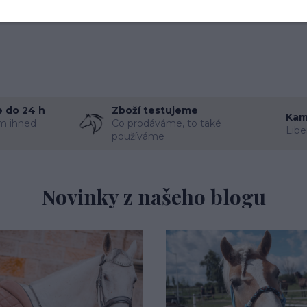
statních zemí neposíláme na dobírku, platba pouze př
 do 24 h
Zboží testujeme
Kam
m ihned
Co prodáváme, to také
Libe
používáme
Novinky z našeho blogu