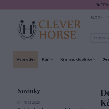
💣 Přír
BLOG
Výprodej
Kůň
Krmiva, doplňky
Je
D
Novinky
K
15.09.2025