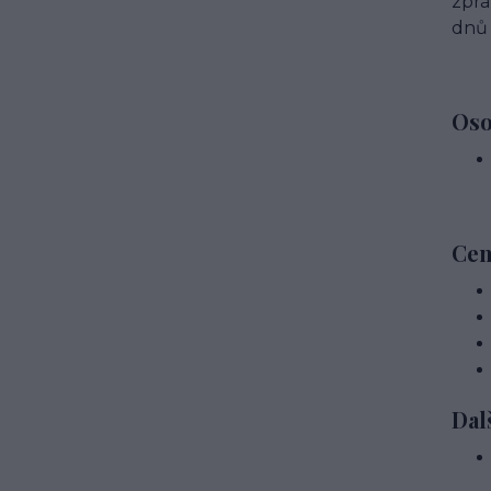
zprá
dnů 
Oso
Cen
Dal