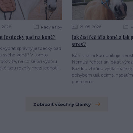
2026
21
05
2026
Rady a tipy
V
at Jezdecký pad na koně?
Jak číst řeč těla koně a jak
stres?
ak vybrat správný jezdecký pad
 a svého koně? V tomto
Kůň s námi komunikuje neust
 dozvíte, na co se při výběru
Nemusí řehtat ani dělat výraz
aké jsou rozdíly mezi jednotli...
Každou vteřinu vysílá malé si
pohybem uší, očima, napětím 
postojem...
Zobrazit všechny články