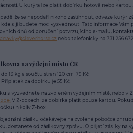
cnosti. U kurýra lze platit dobírku hotově nebo kartou.
ípadě, že se nepodaří nikoho zastihnout, odveze kurýr zá
 kde si ji budete moci vyzvednout. Tato informace Vám p
ovních dnů od doručení potvrzujícího e-mailu, kontakt
ednavky@cleverhorse.cz
nebo telefonicky na 731 256 67
ilkovna na výdejní místo ČR
do 13 kg a součtu stran 120 cm: 79 Kč
Příplatek za dobírku je 55 Kč.
lku si vyzvednete na zvoleném výdejním místě, nebo v Z
 zde.
V Z-boxech lze dobírka platit pouze kartou. Pokud 
očku) nikoliv Z-box.
bjednání zásilku očekávejte na zvolené pobočce zhruba
lku, dostanete od zásilkovny zprávu. O přijetí zásilky 