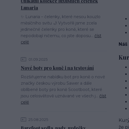
Unikátní kolekce luxusních čelenek
Lunaria
✨ Lunaria – čelenky, které nesou kouzlo
měsíčního svitu 🌙 Vytvořili jsme zcela
jedinečné čelenky pro koně, které se
nepodobají ničemu, co jste doposu...
číst
celé
Náš
Kur
01.09.2025
Nové boty pro koně i na testování
Rozšiřujeme nabídku bot pro koně o nové
značky českou výrobu Sawer a dále
oblíbené boty pro koně Scootboot, které
jsou celosvětově uznávané ve všech j...
číst
celé
25.08.2025
Kurý
že p
Barefoot sedla, pady, uzdečky