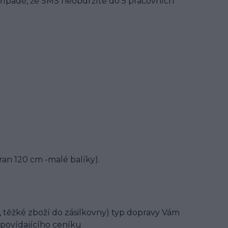
řípadě, že SMS neobdržíte do 5 pracovních
tran 120 cm -malé balíky).
, těžké zboží do zásilkovny) typ dopravy Vám
povídajícího ceníku