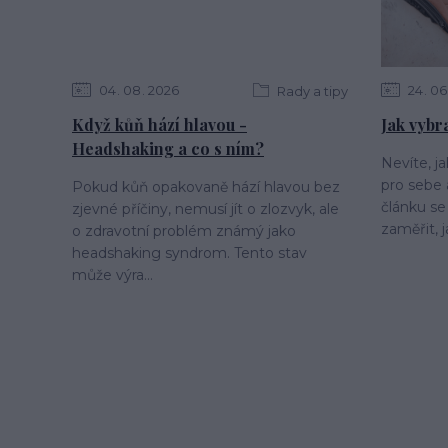
04
08
2026
24
06
Rady a tipy
Když kůň hází hlavou -
Jak vybr
Headshaking a co s ním?
Nevíte, j
pro sebe
Pokud kůň opakovaně hází hlavou bez
článku se
zjevné příčiny, nemusí jít o zlozvyk, ale
zaměřit, j
o zdravotní problém známý jako
headshaking syndrom. Tento stav
může výra...