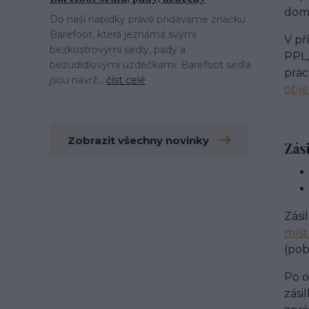
domá
Do naší nabídky právě přidáváme značku
Barefoot, která jeznámá svými
V př
bezkostrovými sedly, pady a
PPL,
bezudidlovými uzdečkami. Barefoot sedla
prac
jsou navrž...
číst celé
obj
Zobrazit všechny novinky
Zás
Zási
míst
(pob
Po o
zási