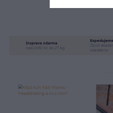
Do o
Expedujeme
Doprava zdarma
Zboží sklade
nad 2490 Kč do 27 kg
odesíláme