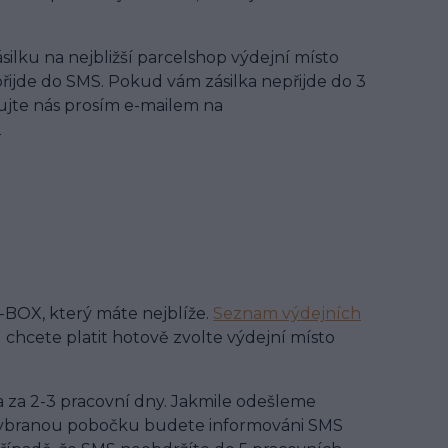
silku na nejbližší parcelshop výdejní místo
řijde do SMS. Pokud vám zásilka nepřijde do 3
ujte nás prosím e-mailem na
2
-BOX, který máte nejblíže.
Seznam výdejních
chcete platit hotově zvolte výdejní místo
 za 2-3 pracovní dny. Jakmile odešleme
na vybranou pobočku budete informováni SMS