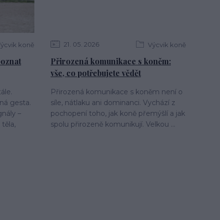
21
05
2026
ýcvik koně
Výcvik koně
 poznat
Přirozená komunikace s koněm:
vše, co potřebujete vědět
ále.
Přirozená komunikace s koněm není o
ná gesta.
síle, nátlaku ani dominanci. Vychází z
gnály –
pochopení toho, jak koně přemýšlí a jak
těla,
spolu přirozeně komunikují. Velkou ...