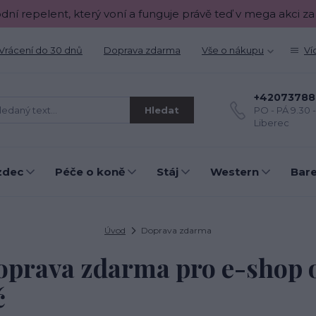
odní repelent, který voní a funguje právě teď v mega akci za
Vrácení do 30 dnů
Doprava zdarma
Vše o nákupu
Ví
+42073788
Hledat
PO - PÁ 9.30 
Liberec
zdec
Péče o koně
Stáj
Western
Bar
Úvod
Doprava zdarma
oprava zdarma pro e-shop 
č