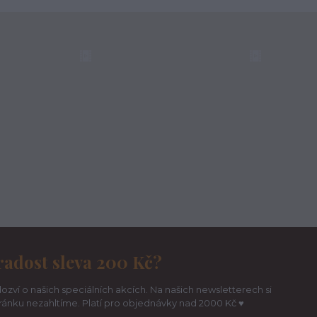
radost sleva 200 Kč?
ozví o našich speciálních akcích. Na našich newsletterech si
hránku nezahltíme. Platí pro objednávky nad 2000 Kč ♥