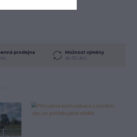
edem na účet (možné v eurech).
enná prodejna
Možnost výměny
rec
do 30 dnů