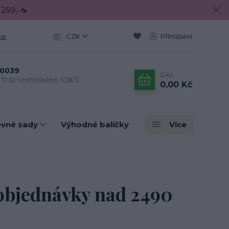
 259,-🦟
ce
CZK
Přihlášení
0039
0
ks
- 17.30 Vrchlického 338/3
0,00 Kč
evné sady
Výhodné balíčky
Více
objednávky nad 2490