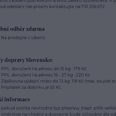
vou s kódem pod kterým si svou zásilku vyzvednete. V p
od odeslání nás prosím kontaktujte na 731 256 672
bní odběr zdarma
Na prodejně v Liberci
y dopravy Slovensko:
PPL doručení na adresu do 15 kg : 179 Kč
PPL doručení na adresu 16 - 27 kg : 220 Kč
Zásilkovna výdejní místo do 13 kg: 119 Kč (max. součet s
Příplatek za dobírku je 55 Kč.
ší informace
pokud zvolíte nevhodný typ přepravy (např. příliš velké
změníme na vhodný a dopravné bude účtováno dle od