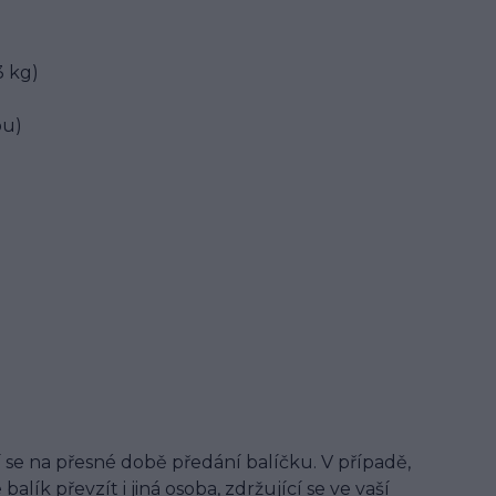
3 kg)
ou)
se na přesné době předání balíčku. V případě,
lík převzít i jiná osoba, zdržující se ve vaší