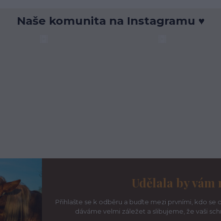
Naše komunita na Instagramu ♥
Udělala by vám 
Přihlašte se k odběru a buďte mezi prvními, kdo se d
dáváme velmi záležet a slibujeme, že vaši sc