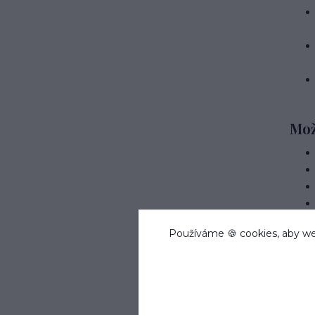
Mož
Používáme 🍪 cookies, aby we
Ost
Kurý