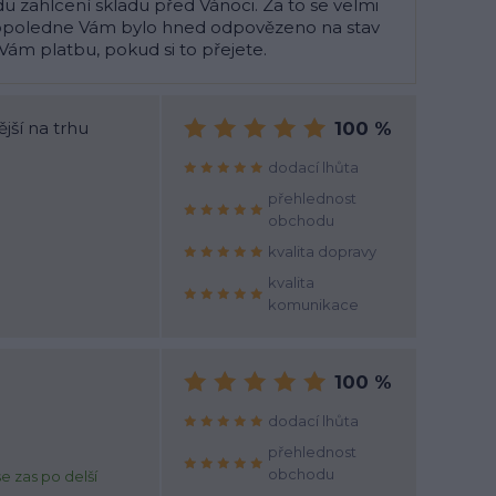
u zahlcení skladu před Vánoci. Za to se velmi
dopoledne Vám bylo hned odpovězeno na stav
m platbu, pokud si to přejete.
jší na trhu
100 %
dodací lhůta
přehlednost
obchodu
kvalita dopravy
kvalita
komunikace
100 %
dodací lhůta
přehlednost
obchodu
se zas po delší