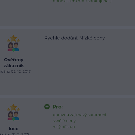
době a jsem moc spokojená :)
Rychle dodání. Nízké ceny.
Ověřený
zákazník
idáno 02. 12. 2017
Pro:
opravdu zajímavý sortiment
skvělé ceny
milý přístup
lucc
řidáno 21. 11. 2017