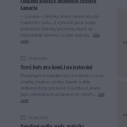
Unikátní kolekce luxusních čelenek
Lunaria
✨ Lunaria – čelenky, které nesou kouzlo
měsíčního svitu 🌙 Vytvořili jsme zcela
jedinečné čelenky pro koně, které se
nepodobají ničemu, co jste doposu...
číst
celé
Př
01.09.2025
Nové boty pro koně i na testování
Rozšiřujeme nabídku bot pro koně o nové
značky českou výrobu Sawer a dále
oblíbené boty pro koně Scootboot, které
jsou celosvětově uznávané ve všech j...
číst
celé
Př
25.08.2025
Barefoot sedla, pady, uzdečky