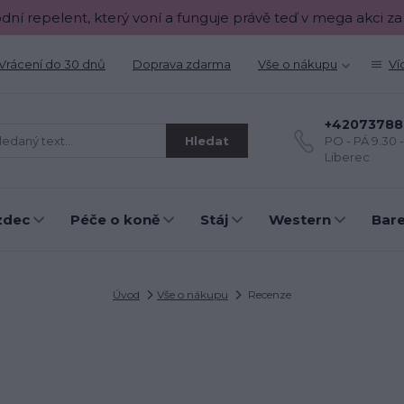
odní repelent, který voní a funguje právě teď v mega akci za
Vrácení do 30 dnů
Doprava zdarma
Vše o nákupu
Ví
+42073788
Hledat
PO - PÁ 9.30 
Liberec
zdec
Péče o koně
Stáj
Western
Bar
Úvod
Vše o nákupu
Recenze