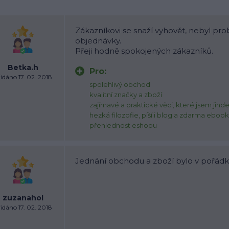
Zákazníkovi se snaží vyhovět, nebyl pr
objednávky.
Přeji hodně spokojených zákazníků.
Betka.h
Pro:
idáno 17. 02. 2018
spolehlivý obchod
kvalitní značky a zboží
zajímavé a praktické věci, které jsem jind
hezká filozofie, píší i blog a zdarma eboo
přehlednost eshopu
Jednání obchodu a zboží bylo v pořádk
zuzanahol
idáno 17. 02. 2018