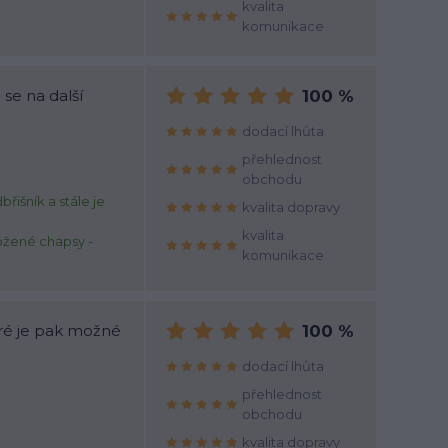
kvalita
komunikace
se na další
100 %
dodací lhůta
přehlednost
obchodu
řišník a stále je
kvalita dopravy
kvalita
kožené chapsy -
komunikace
ré je pak možné
100 %
dodací lhůta
přehlednost
obchodu
kvalita dopravy