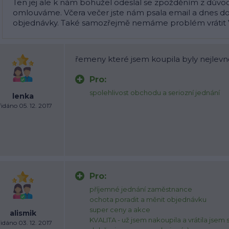
Ten jej ale k nám bohužel odeslal se zpožděním z důvod
omlouváme. Včera večer jste nám psala email a dnes 
objednávky. Také samozřejmě nemáme problém vrátit Vá
řemeny které jsem koupila byly nejlevně
Pro:
spolehlivost obchodu a seriozní jednání
lenka
idáno 05. 12. 2017
Pro:
příjemné jednání zaměstnance
ochota poradit a měnit objednávku
super ceny a akce
alismik
KVALITA - už jsem nakoupila a vrátila jsem 
idáno 03. 12. 2017