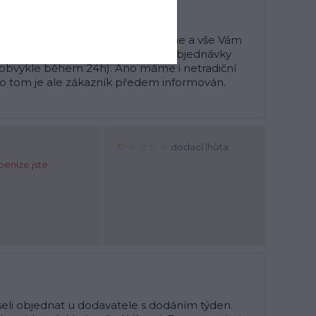
ybná velikost, velmi se omlouváme a vše Vám
ého pochybení. Vaše předchozí objednávky
(obvykle během 24h). Ano máme i netradiční
 o tom je ale zákazník předem informován.
dodací lhůta
penize jste
seli objednat u dodavatele s dodáním týden.