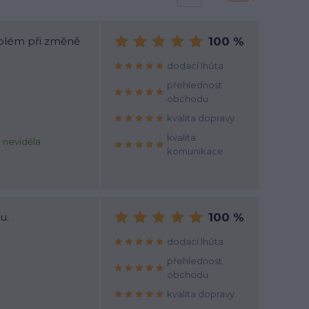
oblém při změně
100 %
dodací lhůta
přehlednost
obchodu
kvalita dopravy
kvalita
e neviděla
komunikace
k
u.
100 %
dodací lhůta
přehlednost
obchodu
kvalita dopravy