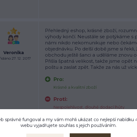
Přehledný eshop, krásné zboží, rozumné
výhody končí. Neustále se potýkáme s 
námi nikdo nekomunikuje nebo čekám
objednávku. Po delší době jsme si řekli
Veronika
obchodu ještě šanci a uděláme znovu 
idáno 27. 12. 2017
Přišla špatná velikost, takže jsme opět n
poštu a zaslat zpět. Takže za nás už víck
Pro:
Krásné a kvalitní zboží
Proti:
Nespolehlivost, dlouhé dodací lhůty
Častá chybovost (zaslání špatné vel. apod.
b správně fungoval a my vám mohli ukázat co nejlepší
Nulová komunikace nebo dlouhé čekání 
nabídku
webu vyjadřujete souhlas s jejich používáním.