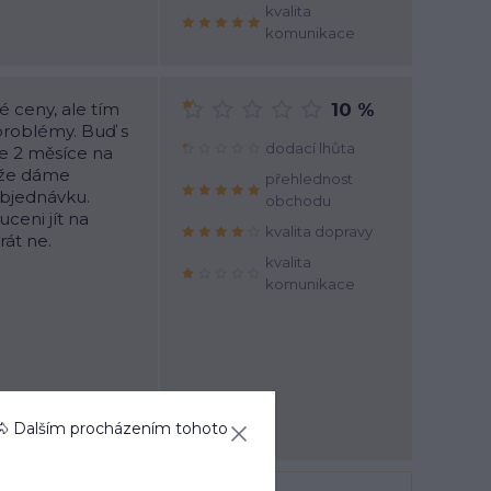
kvalita
komunikace
 ceny, ale tím
10 %
problémy. Buď s
dodací lhůta
e 2 měsíce na
, že dáme
přehlednost
objednávku.
obchodu
uceni jít na
kvalita dopravy
rát ne.
kvalita
komunikace
)
na odpověď
🐴 Dalším procházením tohoto