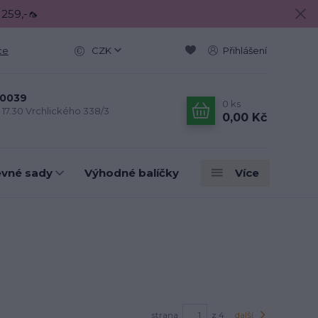
 259,-🦟
ce
CZK
Přihlášení
0039
0
ks
- 17.30 Vrchlického 338/3
0,00 Kč
evné sady
Výhodné balíčky
Více
strana
z 4
další