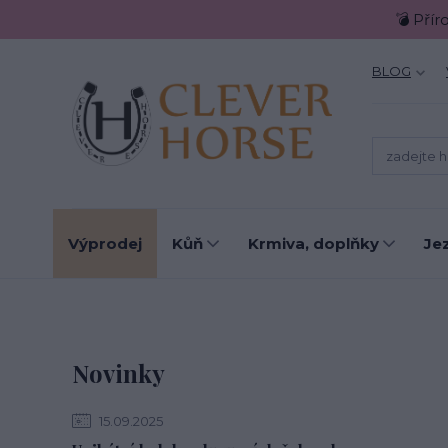
💣 Přír
BLOG
Výprodej
Kůň
Krmiva, doplňky
Je
Novinky
15.09.2025