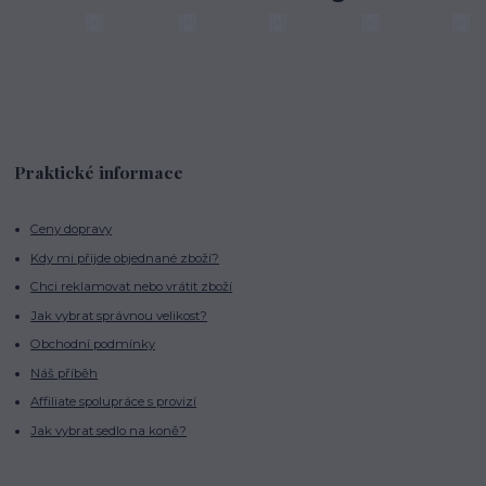
Praktické informace
Ceny dopravy
Kdy mi přijde objednané zboží?
Chci reklamovat nebo vrátit zboží
Jak vybrat správnou velikost?
Obchodní podmínky
Náš příběh
Affiliate spolupráce s provizí
Jak vybrat sedlo na koně?