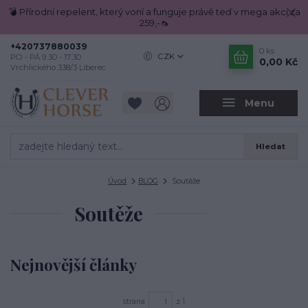
💣 Přírodní repelent, který voní a funguje právě teď v mega akci za
259,-🦟
+420737880039
0
ks
CZK
PO - PÁ 9.30 - 17.30
0,00 Kč
Vrchlického 338/3 Liberec
Menu
Hledat
Úvod
BLOG
Soutěže
Soutěže
Nejnovější články
strana
z 1