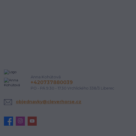
Anna Kohútová
+420737880039
PO - PÁ 9.30 - 17.30 Vrchlického 338/3 Liberec
objednavky@cleverhorse.cz