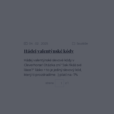
04
02
2025
Soutěže
Hádej valentýnské kódy
Hádej valentýnské slevové kódy v
Cleverhorse! Otázka zní "Jak říkáš své
lásce?" lásko = to je jediný slevový kód,
který ti prozdradíme. :) platí na -7%
strana
z 1