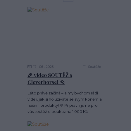
17
06
2025
Soutěže
🎉 video SOUTĚŽ s
Cleverhorse! 🐴
Léto právě začíná – a my bychom rádi
viděli, jak si ho užíváte se svým koněm a
našimi produkty! 💛 Připravili jsme pro
vás soutěž o poukaz na 1 000 Kč.