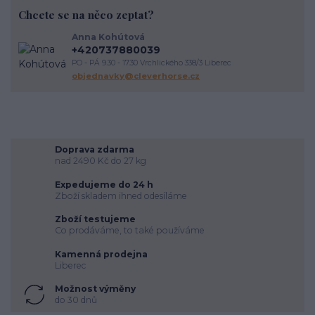
Chcete se na něco zeptat?
závody
podpora útulkům
správný výběr
koňoběh
virtuální závod
cukroví
seznam
recept
horsemanship
Anna Kohútová
výživa koně
krmení koní
veterinární péče o koně
úvaha
+420737880039
kokosový olej
srst
péče o vybavení
proč
komunikace
PO - PÁ 9.30 - 17.30 Vrchlického 338/3 Liberec
energie
vodění
objednavky@cleverhorse.cz
Doprava zdarma
nad 2490 Kč do 27 kg
Expedujeme do 24 h
Zboží skladem ihned odesíláme
Zboží testujeme
Co prodáváme, to také používáme
Kamenná prodejna
Liberec
Možnost výměny
do 30 dnů