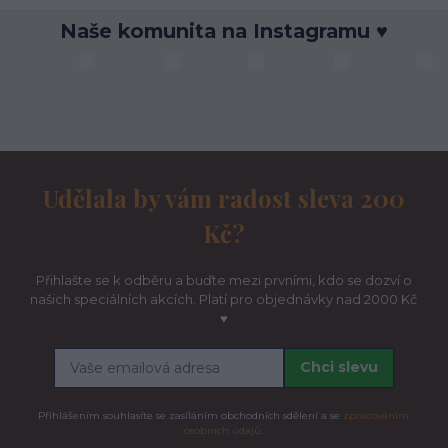
Naše komunita na Instagramu ♥
Udělala by vám radost sleva 200
Kč?
Přihlašte se k odběru a buďte mezi prvními, kdo se dozví o
našich speciálních akcích. Platí pro objednávky nad 2000 Kč
♥
Chci slevu
Přihlášením souhlasíte se zasíláním obchodních sdělení a se
zpracováním
osobních údajů.