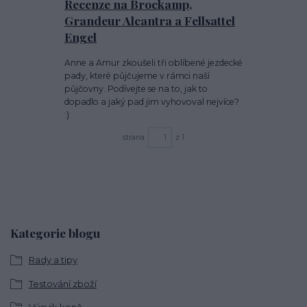
Recenze na Brockamp,
Grandeur Alcantra a Fellsattel
Engel
Anne a Amur zkoušeli tři oblíbené jezdecké
pady, které půjčujeme v rámci naší
půjčovny. Podívejte se na to, jak to
dopadlo a jaký pad jim vyhovoval nejvíce?
:)
strana
z 1
Kategorie blogu
Rady a tipy
Testování zboží