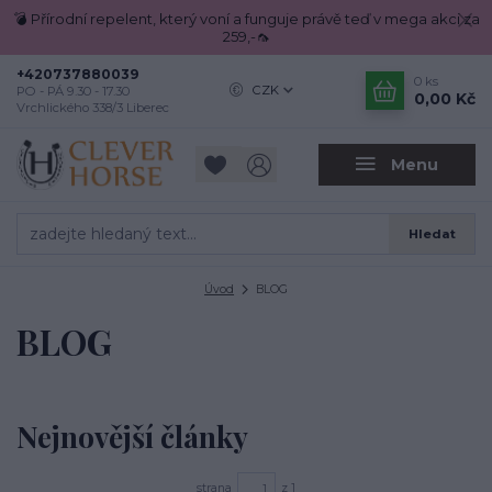
💣 Přírodní repelent, který voní a funguje právě teď v mega akci za
259,-🦟
+420737880039
0
ks
CZK
PO - PÁ 9.30 - 17.30
0,00 Kč
Vrchlického 338/3 Liberec
Menu
Hledat
Úvod
BLOG
BLOG
Nejnovější články
strana
z 1