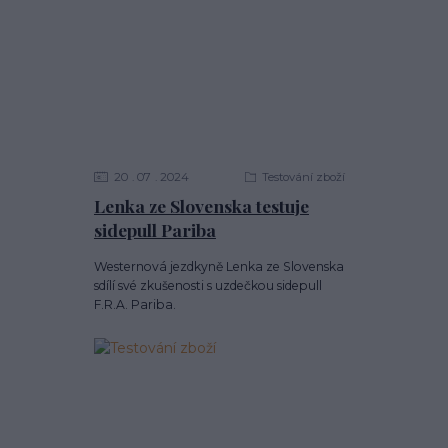
20
07
2024
Testování zboží
Lenka ze Slovenska testuje
sidepull Pariba
Westernová jezdkyně Lenka ze Slovenska
sdílí své zkušenosti s uzdečkou sidepull
F.R.A. Pariba.