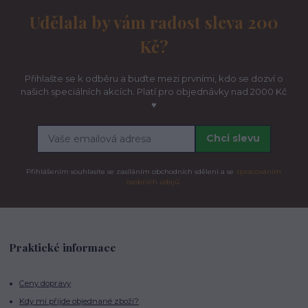
Udělala by vám radost sleva 200
Kč?
Přihlašte se k odběru a buďte mezi prvními, kdo se dozví o
našich speciálních akcích. Platí pro objednávky nad 2000 Kč
♥
Chci slevu
Přihlášením souhlasíte se zasíláním obchodních sdělení a se
zpracováním
osobních údajů.
Praktické informace
Ceny dopravy
Kdy mi přijde objednané zboží?