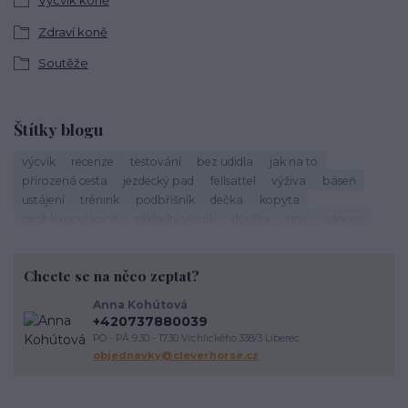
Výcvik koně
Zdraví koně
Soutěže
Štítky blogu
výcvik
recenze
testování
bez udidla
jak na to
přirozená cesta
jezdecký pad
fellsattel
výživa
báseň
ustájení
trénink
podbřišník
dečka
kopyta
problémoví koně
základní výcvik
důvěra
tipy
vánoce
život s koňmi
zdraví koně
cirkusové kousky
krmení
brockamp
zkušenosti
trávení
koliky
dezinfekce stájí
Chcete se na něco zeptat?
závody
podpora útulkům
správný výběr
koňoběh
virtuální závod
cukroví
seznam
recept
horsemanship
Anna Kohútová
výživa koně
krmení koní
veterinární péče o koně
úvaha
+420737880039
kokosový olej
srst
péče o vybavení
proč
komunikace
PO - PÁ 9.30 - 17.30 Vrchlického 338/3 Liberec
energie
vodění
objednavky@cleverhorse.cz