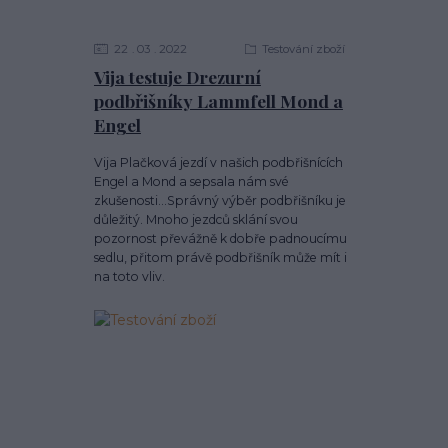
22
03
2022
Testování zboží
Vija testuje Drezurní
podbřišníky Lammfell Mond a
Engel
Vija Plačková jezdí v našich podbřišnících
Engel a Mond a sepsala nám své
zkušenosti...Správný výběr podbřišníku je
důležitý. Mnoho jezdců sklání svou
pozornost převážně k dobře padnoucímu
sedlu, přitom právě podbřišník může mít i
na toto vliv.