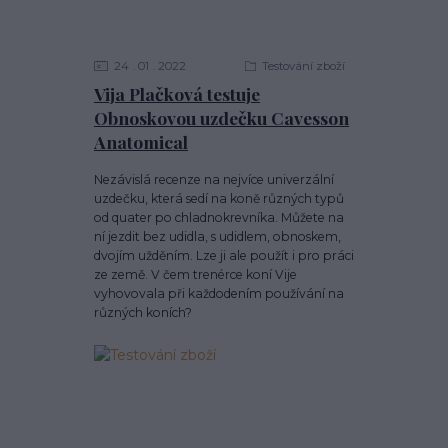
24
01
2022
Testování zboží
Vija Plačková testuje
Obnoskovou uzdečku Cavesson
Anatomical
Nezávislá recenze na nejvíce univerzální
uzdečku, která sedí na koně různých typů
od quater po chladnokrevníka. Můžete na
ní jezdit bez udidla, s udidlem, obnoskem,
dvojím užděním. Lze ji ale použít i pro práci
ze země. V čem trenérce koní Vije
vyhovovala při každodením používání na
různých koních?