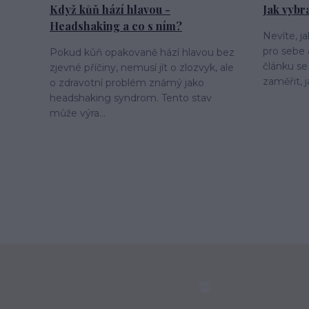
Když kůň hází hlavou -
Jak vybr
Headshaking a co s ním?
Nevíte, j
pro sebe
Pokud kůň opakovaně hází hlavou bez
článku se
zjevné příčiny, nemusí jít o zlozvyk, ale
zaměřit, j
o zdravotní problém známý jako
headshaking syndrom. Tento stav
může výra...