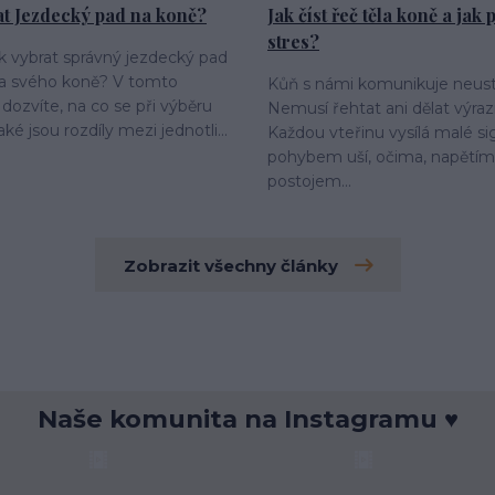
at Jezdecký pad na koně?
Jak číst řeč těla koně a jak
stres?
ak vybrat správný jezdecký pad
 a svého koně? V tomto
Kůň s námi komunikuje neust
 dozvíte, na co se při výběru
Nemusí řehtat ani dělat výraz
aké jsou rozdíly mezi jednotli...
Každou vteřinu vysílá malé si
pohybem uší, očima, napětím 
postojem...
Zobrazit všechny články
Naše komunita na Instagramu ♥