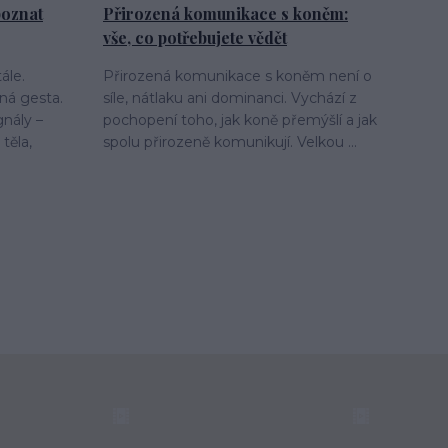
 poznat
Přirozená komunikace s koněm:
vše, co potřebujete vědět
ále.
Přirozená komunikace s koněm není o
ná gesta.
síle, nátlaku ani dominanci. Vychází z
gnály –
pochopení toho, jak koně přemýšlí a jak
těla,
spolu přirozeně komunikují. Velkou ...