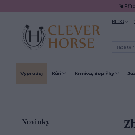
💣 Přír
BLOG
Výprodej
Kůň
Krmiva, doplňky
Je
Z
Novinky