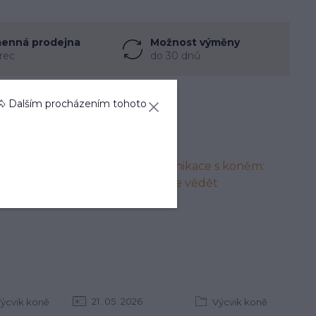
enná prodejna
Možnost výměny
rec
do 30 dnů
🐴 Dalším procházením tohoto
21
05
2026
ýcvik koně
Výcvik koně