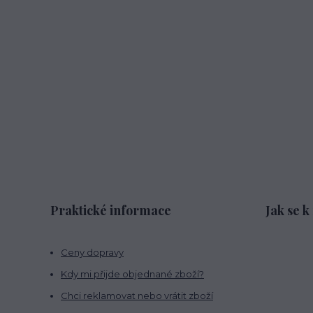
Praktické informace
Jak se k
Ceny dopravy
Kdy mi přijde objednané zboží?
Chci reklamovat nebo vrátit zboží