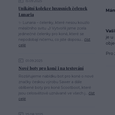
15.09.2025
Unikátní kolekce luxusních čelenek
Mám
Lunaria
✨ Lunaria – čelenky, které nesou kouzlo
měsíčního svitu 🌙 Vytvořili jsme zcela
Vaš
jedinečné čelenky pro koně, které se
je u
nepodobají ničemu, co jste doposu...
číst
obje
celé
Pro 
01.09.2025
Nové boty pro koně i na testování
Rozšiřujeme nabídku bot pro koně o nové
značky českou výrobu Sawer a dále
oblíbené boty pro koně Scootboot, které
jsou celosvětově uznávané ve všech j...
číst
celé
25.08.2025