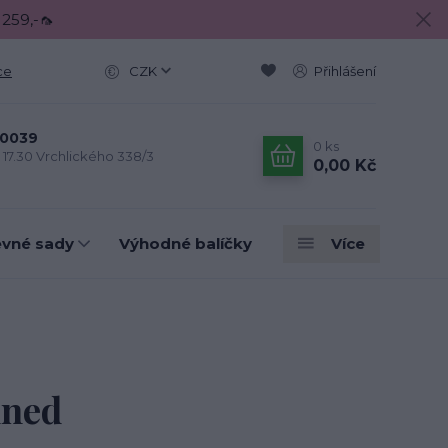
 259,-🦟
ce
CZK
Přihlášení
0039
0
ks
- 17.30 Vrchlického 338/3
0,00 Kč
evné sady
Výhodné balíčky
Více
hned