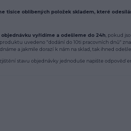
e tisíce oblíbených položek skladem, které odesíl
i objednávku vyřídíme a odešleme do 24h
, pokud js
 produktu uvedeno "dodání do 10ti pracovních dnů" zna
dnáme a jakmile dorazí k nám na sklad, tak ihned odešl
zjištění stavu objednávky jednoduše napište odpověď e