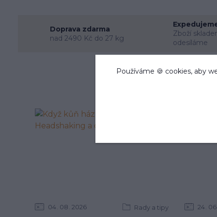
Expedujeme
Doprava zdarma
Zboží sklade
nad 2490 Kč do 27 kg
odesíláme
Používáme 🍪 cookies, aby we
04
08
2026
24
06
Rady a tipy