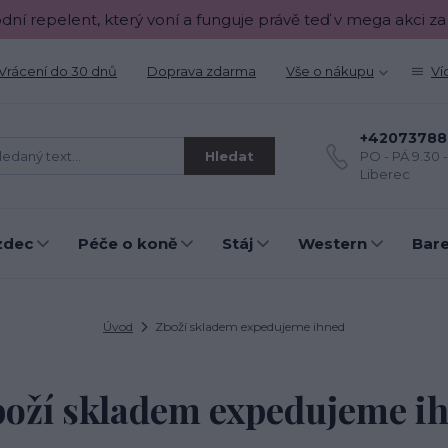
odní repelent, který voní a funguje právě teď v mega akci za
Vrácení do 30 dnů
Doprava zdarma
Vše o nákupu
Ví
+42073788
Hledat
PO - PÁ 9.30 
Liberec
zdec
Péče o koně
Stáj
Western
Bar
Úvod
Zboží skladem expedujeme ihned
boží skladem expedujeme i