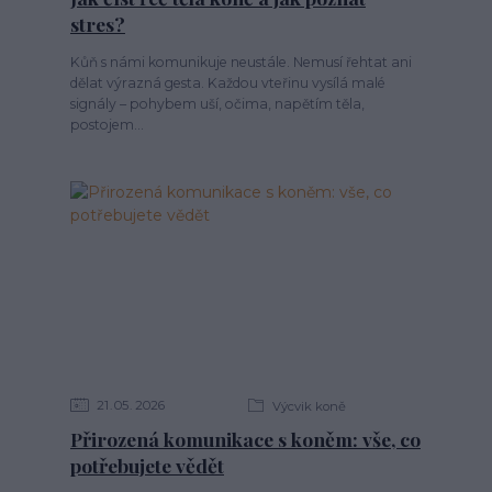
stres?
Kůň s námi komunikuje neustále. Nemusí řehtat ani
dělat výrazná gesta. Každou vteřinu vysílá malé
signály – pohybem uší, očima, napětím těla,
postojem...
21
05
2026
Výcvik koně
Přirozená komunikace s koněm: vše, co
potřebujete vědět