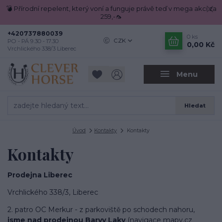
💣 Přírodní repelent, který voní a funguje právě teď v mega akci za
259,-🦟
+420737880039
0
ks
CZK
PO - PÁ 9.30 - 17.30
0,00 Kč
Vrchlického 338/3 Liberec
Menu
Hledat
Úvod
Kontakty
Kontakty
Kontakty
Prodejna Liberec
Vrchlického 338/3, Liberec
2. patro OC Merkur - z parkoviště po schodech nahoru,
jsme nad prodejnou Barvy Laky
(navigace mapy.cz