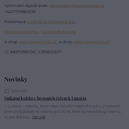
Vyřizování objednávek:
objednavky@cleverhorse.cz
+420737880039
Reklamace:
podrobné informace zde
Facebook stránka
,
Facebook skupina
e-shop
www.cleverhorse.cz
, e-shop
www.cleverpony.cz
I.Č. 88270599 DIČ: CZ916023271
Novinky
15.09.2025
Unikátní kolekce luxusních čelenek Lunaria
✨ Lunaria – čelenky, které nesou kouzlo měsíčního svitu 🌙 Vytvořili
jsme zcela jedinečné čelenky pro koně, které se nepodobají ničemu,
co jste doposu...
číst celé