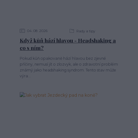
04
08
2026
Rady a tipy
Když kůň hází hlavou - Headshaking a
co s ním?
Pokud kůň opakovaně hází hlavou bez zjevné
příčiny, nemusí jít o zlozvyk, ale o zdravotní problém
známý jako headshaking syndrom. Tento stav může
výra...