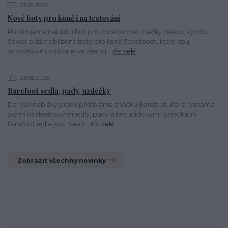
01.09.2025
Nové boty pro koně i na testování
Rozšiřujeme nabídku bot pro koně o nové značky českou výrobu
Sawer a dále oblíbené boty pro koně Scootboot, které jsou
celosvětově uznávané ve všech j...
číst celé
25.08.2025
Barefoot sedla, pady, uzdečky
Do naší nabídky právě přidáváme značku Barefoot, která jeznámá
svými bezkostrovými sedly, pady a bezudidlovými uzdečkami.
Barefoot sedla jsou navrž...
číst celé
Zobrazit všechny novinky