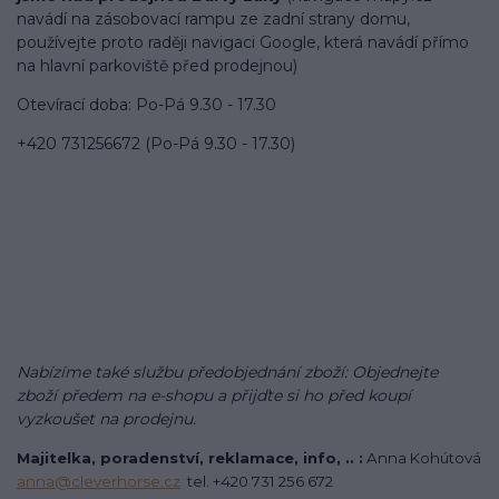
navádí na zásobovací rampu ze zadní strany domu,
používejte proto raději navigaci Google, která navádí přímo
na hlavní parkoviště před prodejnou)
Otevírací doba: Po-Pá 9.30 - 17.30
+420 731256672 (Po-Pá 9.30 - 17.30)
Nabízíme také službu předobjednání zboží: Objednejte
zboží předem na e-shopu a přijďte si ho před koupí
vyzkoušet na prodejnu.
Majitelka, poradenství, reklamace, info, .. :
Anna Kohútová
anna@cleverhorse.cz
tel. +420 731 256 672