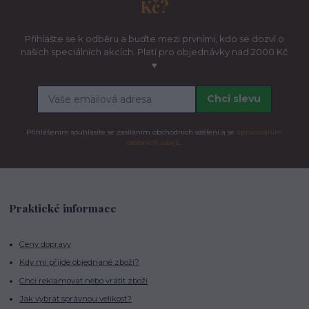
Kč?
Přihlašte se k odběru a buďte mezi prvními, kdo se dozví o
našich speciálních akcích. Platí pro objednávky nad 2000 Kč
♥
Chci slevu
Přihlášením souhlasíte se zasíláním obchodních sdělení a se
zpracováním
osobních údajů.
Praktické informace
Ceny dopravy
Kdy mi přijde objednané zboží?
Chci reklamovat nebo vrátit zboží
Jak vybrat správnou velikost?