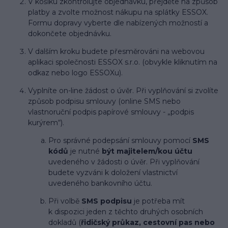
V košíku zkontrolujte objednávku, přejděte na způsob
platby a zvolte možnost nákupu na splátky ESSOX.
Formu dopravy vyberte dle nabízených možností a
dokončete objednávku.
V dalším kroku budete přesměrováni na webovou
aplikaci společnosti ESSOX s.r.o. (obvykle kliknutím na
odkaz nebo logo ESSOXu).
Vyplníte on-line žádost o úvěr. Při vyplňování si zvolíte
způsob podpisu smlouvy (online SMS nebo
vlastnoruční podpis papírové smlouvy - „podpis
kurýrem“).
Pro správné podepsání smlouvy pomocí
SMS
kódů
je nutné
být majitelem/kou účtu
uvedeného v žádosti o úvěr. Při vyplňování
budete vyzváni k doložení vlastnictví
uvedeného bankovního účtu.
Při volbě
SMS podpisu
je potřeba mít
k dispozici jeden z těchto druhých osobních
dokladů (
řidičský průkaz, cestovní pas nebo