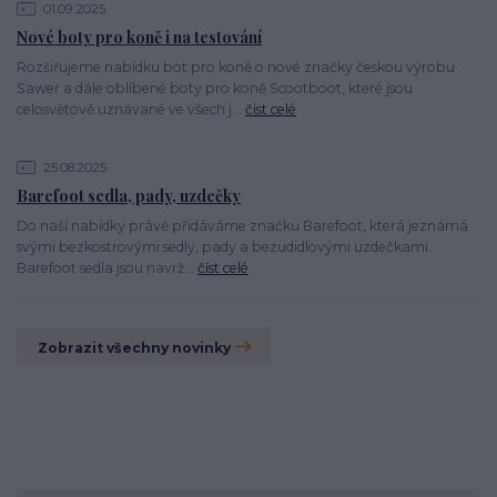
01.09.2025
Nové boty pro koně i na testování
Rozšiřujeme nabídku bot pro koně o nové značky českou výrobu
Sawer a dále oblíbené boty pro koně Scootboot, které jsou
celosvětově uznávané ve všech j...
číst celé
25.08.2025
Barefoot sedla, pady, uzdečky
Do naší nabídky právě přidáváme značku Barefoot, která jeznámá
svými bezkostrovými sedly, pady a bezudidlovými uzdečkami.
Barefoot sedla jsou navrž...
číst celé
Zobrazit všechny novinky