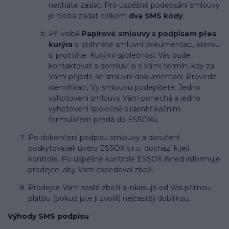
necháte zaslat. Pro úspěšné podepsání smlouvy
je třeba zadat celkem
dva SMS kódy
.
Při volbě
Papírové smlouvy s podpisem přes
kurýra
si stáhněte smluvní dokumentaci, kterou
si pročtěte. Kurýrní společnost Vás bude
kontaktovat a domluví si s Vámi termín, kdy za
Vámi přijede se smluvní dokumentací. Provede
identifikaci, Vy smlouvu podepíšete. Jedno
vyhotovení smlouvy Vám ponechá a jedno
vyhotovení společně s identifikačním
formulářem předá do ESSOXu.
Po dokončení podpisu smlouvy a doručení
poskytovateli úvěru ESSOX s.r.o. dochází k její
kontrole. Po úspěšné kontrole ESSOX ihned informuje
prodejce, aby Vám expedoval zboží.
Prodejce Vám zasílá zboží a inkasuje od Vás přímou
platbu (pokud jste ji zvolili) nejčastěji dobírkou.
Výhody SMS podpisu