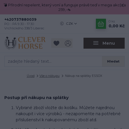
💣 Přírodní repelent, který voní a funguje právě teď v mega akci za
259,-🦟
+420737880039
0
ks
CZK
PO - PÁ 9.30 - 17.30
0,00 Kč
Vrchlického 338/3 Liberec
Menu
Hledat
Úvod
Vše o nákupu
Nákup na splátky ESSOX
Postup při nákupu na splátky
Vybrané zboží vložte do košíku. Můžete najednou
nakoupit i více výrobků - nezapomeňte na potřebné
příslušenství k nakupovanému zboží atd.