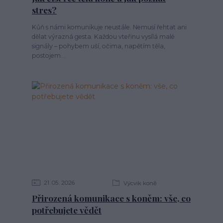
stres?
Kůň s námi komunikuje neustále. Nemusí řehtat ani
dělat výrazná gesta. Každou vteřinu vysílá malé
signály – pohybem uší, očima, napětím těla,
postojem...
21
05
2026
Výcvik koně
Přirozená komunikace s koněm: vše, co
potřebujete vědět