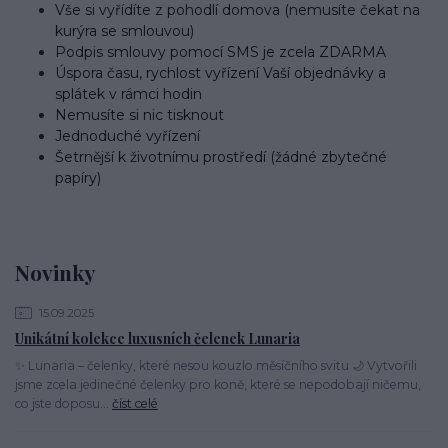
Vše si vyřídíte z pohodlí domova (nemusíte čekat na
kurýra se smlouvou)
Podpis smlouvy pomocí SMS je zcela ZDARMA
Úspora času, rychlost vyřízení Vaší objednávky a
splátek v rámci hodin
Nemusíte si nic tisknout
Jednoduché vyřízení
Šetrnější k životnímu prostředí (žádné zbytečné
papíry)
Novinky
15.09.2025
Unikátní kolekce luxusních čelenek Lunaria
✨ Lunaria – čelenky, které nesou kouzlo měsíčního svitu 🌙 Vytvořili
jsme zcela jedinečné čelenky pro koně, které se nepodobají ničemu,
co jste doposu...
číst celé