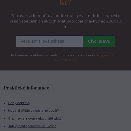
Kč?
Přihlašte se k odběru a buďte mezi prvními, kdo se dozví o
našich speciálních akcích. Platí pro objednávky nad 2000 Kč
♥
Chci slevu
Přihlášením souhlasíte se zasíláním obchodních sdělení a se
zpracováním
osobních údajů.
Praktické informace
Ceny dopravy
Kdy mi přijde objednané zboží?
Chci reklamovat nebo vrátit zboží
Jak vybrat správnou velikost?