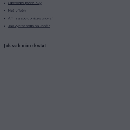
Obchodní podmínky
Náš příběh
Affiliate spolupráce s provizí
Jak vybrat sedlo na koně?
Jak se k nám dostat