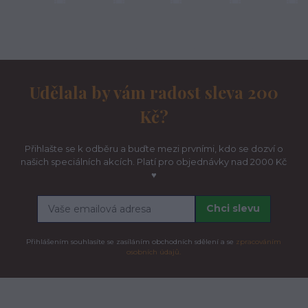
Udělala by vám radost sleva 200
Kč?
Přihlašte se k odběru a buďte mezi prvními, kdo se dozví o
našich speciálních akcích. Platí pro objednávky nad 2000 Kč
♥
Chci slevu
Přihlášením souhlasíte se zasíláním obchodních sdělení a se
zpracováním
osobních údajů.