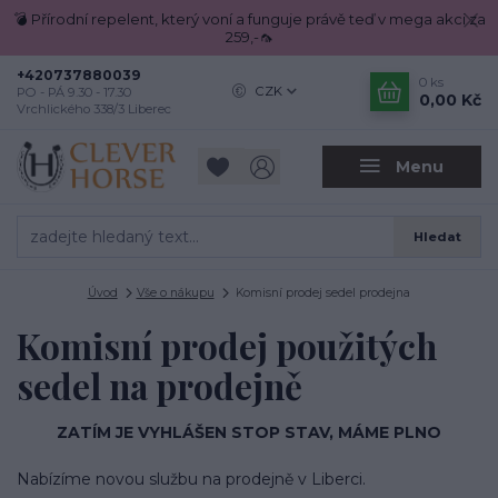
💣 Přírodní repelent, který voní a funguje právě teď v mega akci za
259,-🦟
+420737880039
0
ks
CZK
PO - PÁ 9.30 - 17.30
0,00 Kč
Vrchlického 338/3 Liberec
Menu
Hledat
Úvod
Vše o nákupu
Komisní prodej sedel prodejna
Komisní prodej použitých
sedel na prodejně
ZATÍM JE VYHLÁŠEN STOP STAV, MÁME PLNO
Nabízíme novou službu na prodejně v Liberci.