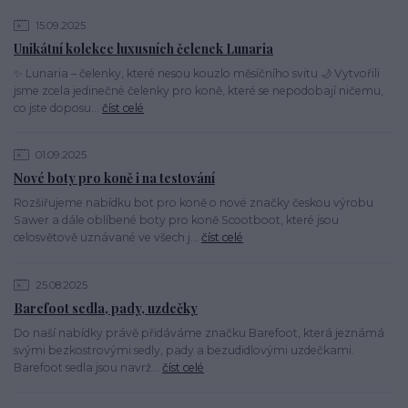
15.09.2025
Unikátní kolekce luxusních čelenek Lunaria
✨ Lunaria – čelenky, které nesou kouzlo měsíčního svitu 🌙 Vytvořili
jsme zcela jedinečné čelenky pro koně, které se nepodobají ničemu,
co jste doposu...
číst celé
01.09.2025
Nové boty pro koně i na testování
Rozšiřujeme nabídku bot pro koně o nové značky českou výrobu
Sawer a dále oblíbené boty pro koně Scootboot, které jsou
celosvětově uznávané ve všech j...
číst celé
25.08.2025
Barefoot sedla, pady, uzdečky
Do naší nabídky právě přidáváme značku Barefoot, která jeznámá
svými bezkostrovými sedly, pady a bezudidlovými uzdečkami.
Barefoot sedla jsou navrž...
číst celé