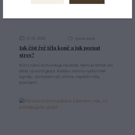
21
05
2026
Výcvik koně
Jak číst řeč těla koně a jak poznat
stres?
Kůň s námi komunikuje neustále. Nemusí řehtat ani
dělat výrazná gesta. Každou vteřinu vysílá malé
signály – pohybem uší, očima, napětím těla,
postojem...