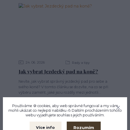
24
06
2026
Rady a tipy
Jak vybrat Jezdecký pad na koně?
Nevíte, jak vybrat správný jezdecký pad pro sebe a
svého koně? V tomto článku se dozvíte, na co se při
výběru zaměřit, jaké jsou rozdíly mezi jednotli...
Používáme 🍪 cookies, aby web správně fungoval a my vám
mohli ukázat co nejlepší
nabídku
🐴 Dalším procházením tohoto
webu vyjadřujete souhlas s jejich používáním.
Rozumím
Více info