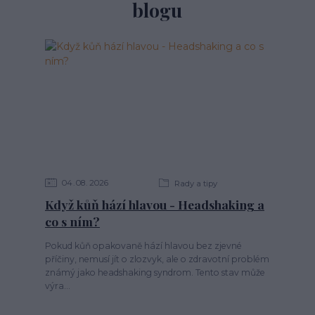
blogu
04
08
2026
Rady a tipy
Když kůň hází hlavou - Headshaking a
co s ním?
Pokud kůň opakovaně hází hlavou bez zjevné
příčiny, nemusí jít o zlozvyk, ale o zdravotní problém
známý jako headshaking syndrom. Tento stav může
výra...