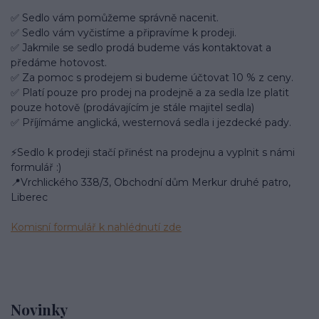
✅ Sedlo vám pomůžeme správně nacenit.
✅ Sedlo vám vyčistíme a připravíme k prodeji.
✅ Jakmile se sedlo prodá budeme vás kontaktovat a
předáme hotovost.
✅ Za pomoc s prodejem si budeme účtovat 10 % z ceny.
✅ Platí pouze pro prodej na prodejně a za sedla lze platit
pouze hotově (prodávajícím je stále majitel sedla)
✅ Příjímáme anglická, westernová sedla i jezdecké pady.
⚡Sedlo k prodeji stačí přinést na prodejnu a vyplnit s námi
formulář :)
📍Vrchlického 338/3, Obchodní dům Merkur druhé patro,
Liberec
Komisní formulář k nahlédnutí zde
Novinky