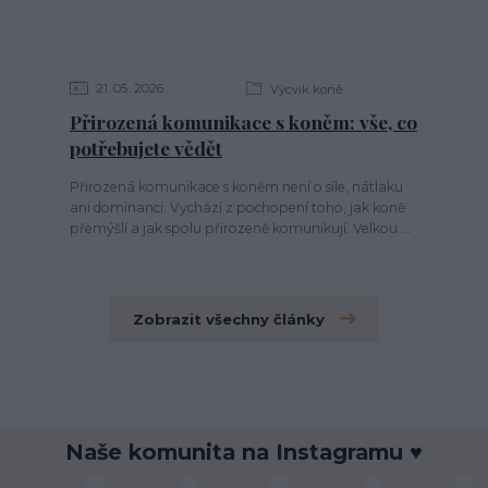
21
05
2026
Výcvik koně
Přirozená komunikace s koněm: vše, co
potřebujete vědět
Přirozená komunikace s koněm není o síle, nátlaku
ani dominanci. Vychází z pochopení toho, jak koně
přemýšlí a jak spolu přirozeně komunikují. Velkou ...
Zobrazit všechny články
Naše komunita na Instagramu ♥