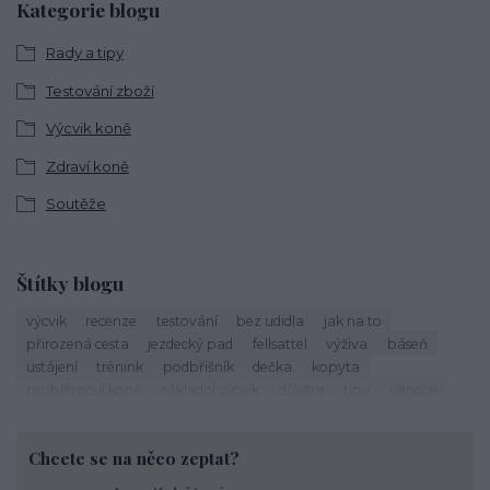
Kategorie blogu
Rady a tipy
Testování zboží
Výcvik koně
Zdraví koně
Soutěže
Štítky blogu
výcvik
recenze
testování
bez udidla
jak na to
přirozená cesta
jezdecký pad
fellsattel
výživa
báseň
ustájení
trénink
podbřišník
dečka
kopyta
problémoví koně
základní výcvik
důvěra
tipy
vánoce
život s koňmi
zdraví koně
cirkusové kousky
krmení
brockamp
zkušenosti
trávení
koliky
dezinfekce stájí
Chcete se na něco zeptat?
závody
podpora útulkům
správný výběr
koňoběh
virtuální závod
cukroví
seznam
recept
horsemanship