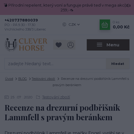
💣 Přírodní repelent, který voní a funguje právě teď v mega akci za
259,-🦟
+420737880039
0
ks
CZK
PO - PÁ 9.30 - 17.30
0,00 Kč
Vrchlického 338/3 Liberec
Menu
Hledat
Úvod
BLOG
Testování zboží
Recenze na drezurní podbřišník Lammfell s
pravým beránkem
Testování zboží
25
07
2020
Recenze na drezurní podbřišník
Lammfell s pravým beránkem
Drezurní podbřišnik Lammfell je značky Engel, vyrábí se v