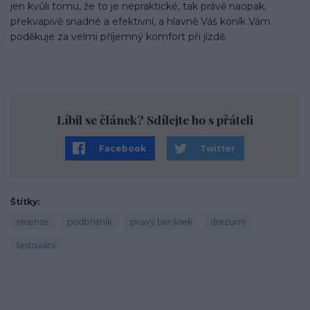
jen kvůli tomu, že to je nepraktické, tak právě naopak,
překvapivě snadné a efektivní, a hlavně Váš koník Vám
poděkuje za velmi příjemný komfort při jízdě.
Líbil se článek? Sdílejte ho s přáteli
Facebook
Twitter
Štítky
recenze
podbřišník
pravý beránek
drezurní
testování