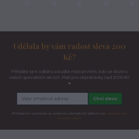
Udělala by vám radost sleva 200
Kč?
Přihlašte se k odběru a buďte mezi prvními, kdo se dozví o
našich speciálních akcích. Platí pro objednávky nad 2000 Kč
♥
Chci slevu
Přihlášením souhlasíte se zasíláním obchodních sdělení a se
zpracováním
osobních údajů.