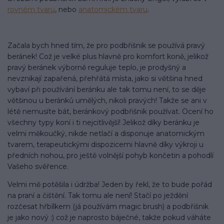
rovném tvaru
, nebo
anatomickém tvaru
.
Začala bych hned tím, že pro podbřišnik se používá pravý
beránek! Což je velké plus hlavně pro komfort koně, jelikož
pravý beránek výborně reguluje teplo, je prodyšný a
nevznikají zapařená, přehřátá místa, jako si většina hned
vybaví při používání beránku ale tak tomu není, to se děje
většinou u beránků umělých, nikoli pravých! Takže se ani v
létě nemusíte bát, beránkový podbřišnik používat. Ocení ho
všechny typy koní i ti nejcitlivější! Jelikož díky beránku je
velmi měkoučký, nikde netlačí a disponuje anatomickým
tvarem, terapeutickými dispozicemi hlavně díky výkroji u
předních nohou, pro ještě volnější pohyb končetin a pohodlí
Vašeho svěřence.
Velmi mě potěšila i údržba! Jeden by řekl, že to bude pořád
na praní a čištění. Tak tomu ale není️! Stačí po ježdění
rozčesat hřbílkem (já používám magic brush) a podbřišnik
je jako nový :) což je naprosto báječné, takže pokud váháte