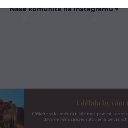
Naše komunita na Instagramu ♥
Udělala by vám 
Přihlašte se k odběru a buďte mezi prvními, kdo se d
dáváme velmi záležet a slibujeme, že vaši sc