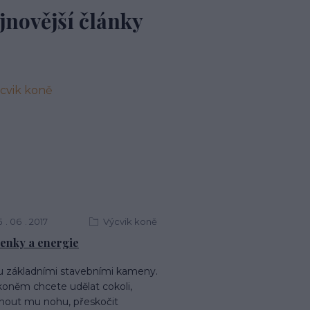
jnovější články
5
06
2017
Výcvik koně
enky a energie
sou základními stavebními kameny.
koněm chcete udělat cokoli,
nout mu nohu, přeskočit