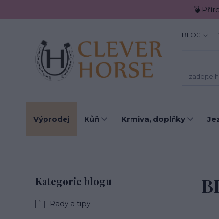
💣 Přír
BLOG
Výprodej
Kůň
Krmiva, doplňky
Je
B
Kategorie blogu
Rady a tipy