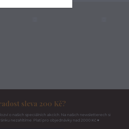
radost sleva 200 Kč?
ozví o našich speciálních akcích. Na našich newsletterech si
hránku nezahltíme. Platí pro objednávky nad 2000 Kč ♥