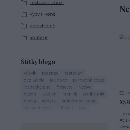
Testování zboží
Ne
Výcvik koně
Zdraví koně
Soutěže
Štítky blogu
výcvik
recenze
testování
bez udidla
jak na to
přirozená cesta
jezdecký pad
fellsattel
výživa
0
báseň
ustájení
trénink
podbřišník
dečka
kopyta
problémoví koně
Myšl
základní výcvik
důvěra
tipy
... j
vánoce
život s koňmi
zdraví koně
Ať s 
cirkusové kousky
krmení
brockamp
zved
zkušenosti
trávení
koliky