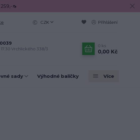
 259,-🦟
ce
CZK
Přihlášení
0039
0
ks
- 17.30 Vrchlického 338/3
0,00 Kč
evné sady
Výhodné balíčky
Více