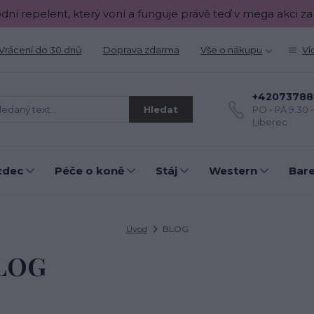
odní repelent, který voní a funguje právě teď v mega akci za
Vrácení do 30 dnů
Doprava zdarma
Vše o nákupu
Ví
+42073788
Hledat
PO - PÁ 9.30 
Liberec
zdec
Péče o koně
Stáj
Western
Bar
Úvod
BLOG
LOG