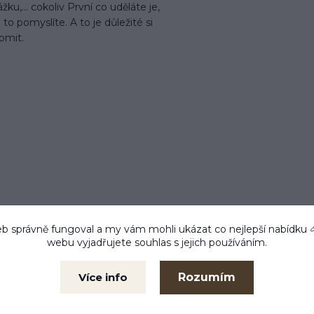
žku,... cokoliv První co uděláte je,
 to pomyslíte. A to je důležité si
omit.
b správně fungoval a my vám mohli ukázat co nejlepší
nabídku
webu vyjadřujete souhlas s jejich používáním.
 do 24 h
Zboží testujeme
Kam
m ihned
Co prodáváme, to také
Libe
používáme
Rozumím
Více info