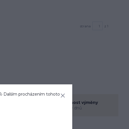
strana
z 1
🐴 Dalším procházením tohoto
enná prodejna
Možnost výměny
rec
do 30 dnů