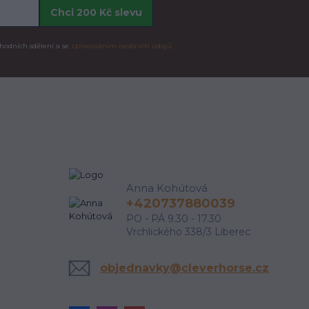
Chci 200 Kč slevu
hodních sdělení a se
zpracováním osobních údajů.
Anna Kohútová
+420737880039
PO - PÁ 9.30 - 17.30
Vrchlického 338/3 Liberec
objednavky@cleverhorse.cz