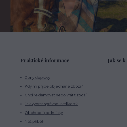
Praktické informace
Jak se k
Ceny dopravy
Kdy mi přijde objednané zboží?
Chci reklamovat nebo vrátit zboží
Jak vybrat správnou velikost?
Obchodní podmínky
Náš příběh