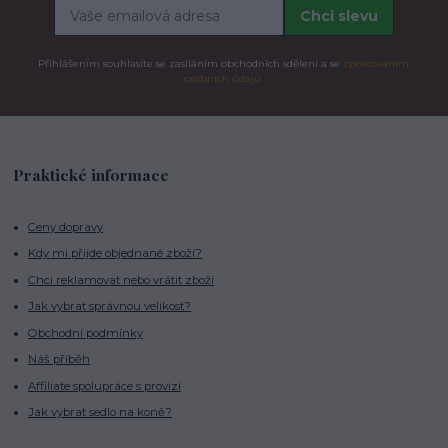
Chci slevu
Přihlášením souhlasíte se zasíláním obchodních sdělení a se
zpracováním
osobních údajů.
Praktické informace
Ceny dopravy
Kdy mi přijde objednané zboží?
Chci reklamovat nebo vrátit zboží
Jak vybrat správnou velikost?
Obchodní podmínky
Náš příběh
Affiliate spolupráce s provizí
Jak vybrat sedlo na koně?