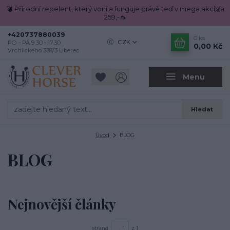
💣 Přírodní repelent, který voní a funguje právě teď v mega akci za
259,-🦟
+420737880039
0
ks
CZK
PO - PÁ 9.30 - 17.30
0,00 Kč
Vrchlického 338/3 Liberec
Menu
Hledat
Úvod
BLOG
BLOG
Nejnovější články
strana
z 1