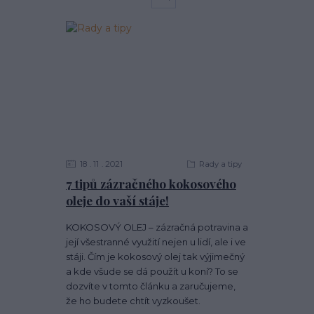
18
11
2021
Rady a tipy
7 tipů zázračného kokosového
oleje do vaší stáje!
KOKOSOVÝ OLEJ – zázračná potravina a
její všestranné využití nejen u lidí, ale i ve
stáji. Čím je kokosový olej tak výjimečný
a kde všude se dá použít u koní? To se
dozvíte v tomto článku a zaručujeme,
že ho budete chtít vyzkoušet.