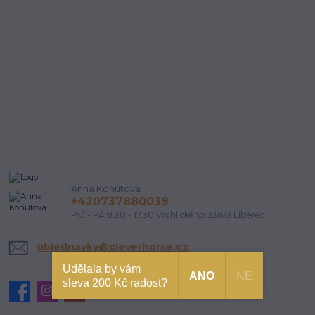
Anna Kohútová
+420737880039
PO - PÁ 9.30 - 17.30 Vrchlického 338/3 Liberec
objednavky@cleverhorse.cz
Udělala by vám
ANO
NE
sleva 200 Kč radost?