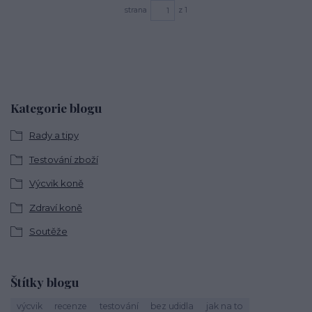
strana
z 1
Kategorie blogu
Rady a tipy
Testování zboží
Výcvik koně
Zdraví koně
Soutěže
Štítky blogu
výcvik
recenze
testování
bez udidla
jak na to