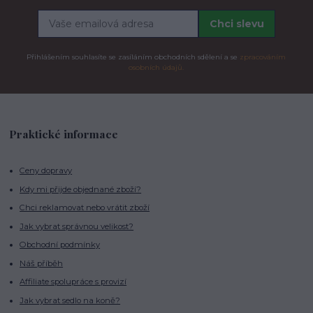
Chci slevu
Přihlášením souhlasíte se zasíláním obchodních sdělení a se
zpracováním
osobních údajů.
Praktické informace
Ceny dopravy
Kdy mi přijde objednané zboží?
Chci reklamovat nebo vrátit zboží
Jak vybrat správnou velikost?
Obchodní podmínky
Náš příběh
Affiliate spolupráce s provizí
Jak vybrat sedlo na koně?