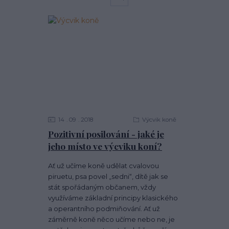
14
09
2018
Výcvik koně
Pozitivní posilování - jaké je
jeho místo ve výcviku koní?
Ať už učíme koně udělat cvalovou
piruetu, psa povel „sedni“, dítě jak se
stát spořádaným občanem, vždy
využíváme základní principy klasického
a operantního podmiňování. Ať už
záměrně koně něco učíme nebo ne, je