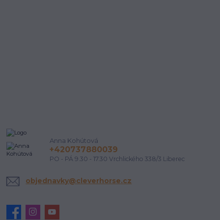
Anna Kohútová
+420737880039
PO - PÁ 9.30 - 17.30 Vrchlického 338/3 Liberec
objednavky@cleverhorse.cz
Udělala by vám
ANO
NE
sleva 200 Kč radost?