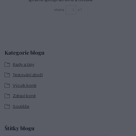
strana
z 1
Kategorie blogu
Rady a tipy
Testování zboží
Výcvik koně
Zdraví koně
Soutěže
Štítky blogu