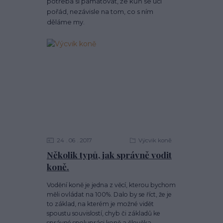
potřeba si pamatovat, že kůň se učí
pořád, nezávisle na tom, co s ním
děláme my.
24
06
2017
Výcvik koně
Několik typů, jak správně vodit
koně.
Vodění koně je jedna z věcí, kterou bychom
měli ovládat na 100%. Dalo by se říct, že je
to základ, na kterém je možné vidět
spoustu souvislostí, chyb či základů ke
správné spolupráci koně a člověka.