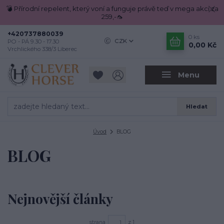
💣 Přírodní repelent, který voní a funguje právě teď v mega akci za
259,-🦟
+420737880039
0
ks
CZK
PO - PÁ 9.30 - 17.30
0,00 Kč
Vrchlického 338/3 Liberec
Menu
Hledat
Úvod
BLOG
BLOG
Nejnovější články
strana
z 1