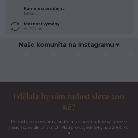
Kamenná prodejna
Liberec
Možnost výměny
do 30 dnů
Naše komunita na Instagramu ♥
Udělala by vám radost sleva 200
Kč?
Přihlašte se k odběru a buďte mezi prvními, kdo se dozví o
našich speciálních akcích. Platí pro objednávky nad 2000 Kč
♥