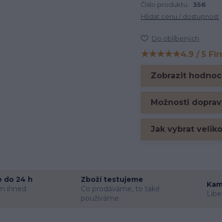
Číslo produktu:
356
Hlídat cenu / dostupnost
Do oblíbených
★★★★★
4.9 / 5 Fi
Hodnocení na Firm
Zobrazit hodnoc
Možnosti doprav
Jak vybrat velik
 do 24 h
Zboží testujeme
Kam
m ihned
Co prodáváme, to také
Libe
používáme