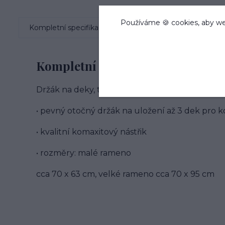
Používáme 🍪 cookies, aby we
Kompletní specifikace
Hodnocení
0
Kompletní specifikace
Držák na deky, trojramenný
• pevný otočný držák na uložení až 3 dek pro 
• kvalitní komaxitový nástřik
• rozměry: malé rameno
cca 70 x 63 cm, velké rameno cca 70 x 95 cm