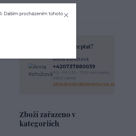
🐴 Dalším procházením tohoto
Chcete se na něco zeptat?
Anna Kohútová
+420737880039
PO - PÁ 9.30 - 17.30 Vrchlického
338/3 Liberec
objednavky@cleverhorse.cz
Zboží zařazeno v
kategoriích