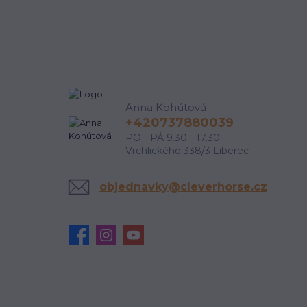
Anna Kohútová
+420737880039
PO - PÁ 9.30 - 17.30
Vrchlického 338/3 Liberec
objednavky@cleverhorse.cz