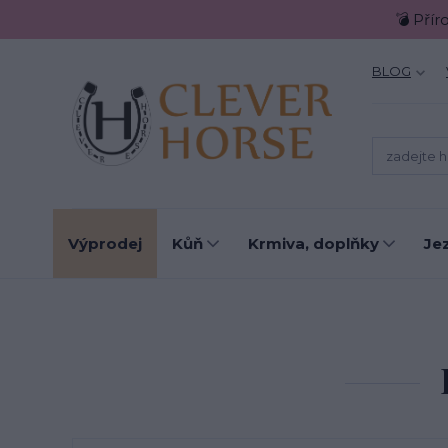
💣 Přír
BLOG
Výprodej
Kůň
Krmiva, doplňky
Je