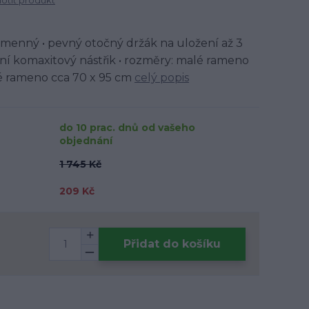
tit produkt
amenný • pevný otočný držák na uložení až 3
tní komaxitový nástřik • rozměry: malé rameno
ké rameno cca 70 x 95 cm
celý popis
do 10 prac. dnů od vašeho
objednání
1 745 Kč
209 Kč
Přidat do košíku