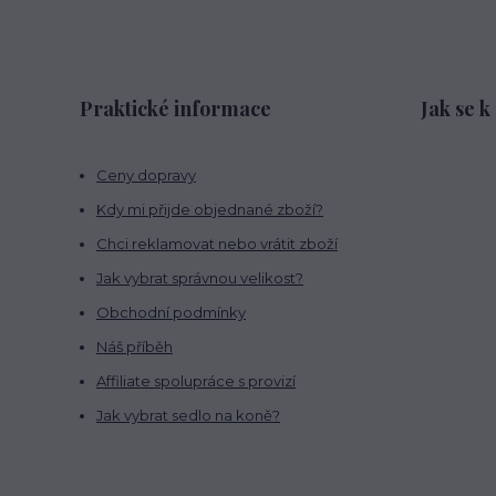
Praktické informace
Jak se k
Ceny dopravy
Kdy mi přijde objednané zboží?
Chci reklamovat nebo vrátit zboží
Jak vybrat správnou velikost?
Obchodní podmínky
Náš příběh
Affiliate spolupráce s provizí
Jak vybrat sedlo na koně?