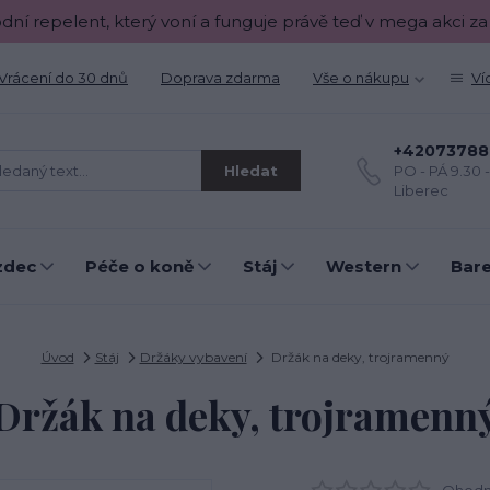
odní repelent, který voní a funguje právě teď v mega akci za
Vrácení do 30 dnů
Doprava zdarma
Vše o nákupu
Ví
+42073788
Hledat
PO - PÁ 9.30 
Liberec
zdec
Péče o koně
Stáj
Western
Bar
Úvod
Stáj
Držáky vybavení
Držák na deky, trojramenný
Držák na deky, trojramenn