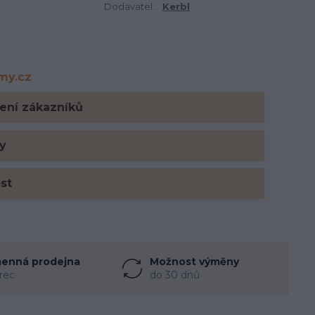
Dodavatel.:
Kerbl
rmy.cz
y.cz
ení zákazníků
y
ost
enná prodejna
Možnost výměny
rec
do 30 dnů