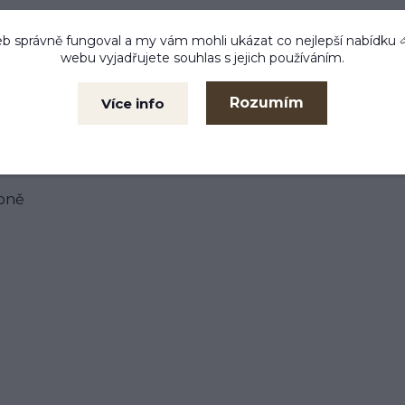
b správně fungoval a my vám mohli ukázat co nejlepší
nabídku
webu vyjadřujete souhlas s jejich používáním.
Rozumím
Více info
koně