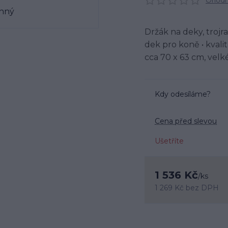
Ohodno
Držák na deky, trojr
dek pro koně • kvali
cca 70 x 63 cm, vel
Kdy odesíláme?
Cena před slevou
Ušetříte
1 536 Kč
/
ks
1 269 Kč
bez DPH