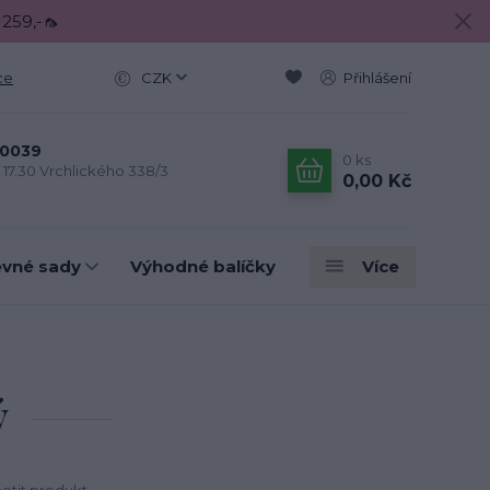
 259,-🦟
ce
CZK
Přihlášení
0039
0
ks
- 17.30 Vrchlického 338/3
0,00 Kč
evné sady
Výhodné balíčky
Více
ý