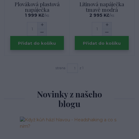
Plováková plastová
Litinová napáječka
napáječka
tmavě modrá
1 999 Kč
2 995 Kč
/
ks
/
ks
Přidat do košíku
Přidat do košíku
strana
z 1
Novinky z našeho
blogu