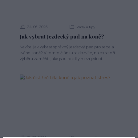
24
06
2026
Rady a tipy
Jak vybrat Jezdecký pad na koně?
Nevíte, jak vybrat správný jezdecký pad pro sebe a
svého koně? V tomto článku se dozvíte, na co se při
výběru zaměřit, jaké jsou rozdíly mezi jednotli...
21
05
2026
Výcvik koně