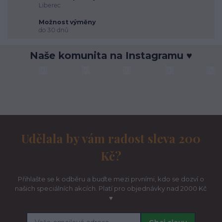
Liberec
Možnost výměny
do 30 dnů
Naše komunita na Instagramu ♥
Udělala by vám radost sleva 200
Kč?
Přihlašte se k odběru a buďte mezi prvními, kdo se dozví o
našich speciálních akcích. Platí pro objednávky nad 2000 Kč
♥