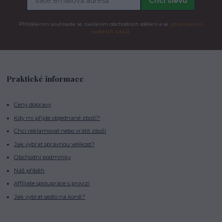
Chci slevu
Přihlášením souhlasíte se zasíláním obchodních sdělení a se
zpracováním
osobních údajů.
Praktické informace
Ceny dopravy
Kdy mi přijde objednané zboží?
Chci reklamovat nebo vrátit zboží
Jak vybrat správnou velikost?
Obchodní podmínky
Náš příběh
Affiliate spolupráce s provizí
Jak vybrat sedlo na koně?