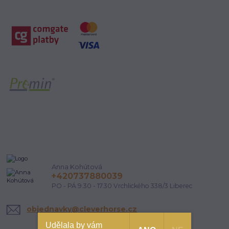
Anna Kohútová
+420737880039
PO - PÁ 9.30 - 17.30 Vrchlického 338/3 Liberec
objednavky@cleverhorse.cz
Udělala by vám