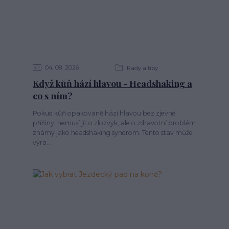
04
08
2026
Rady a tipy
Když kůň hází hlavou - Headshaking a
co s ním?
Pokud kůň opakovaně hází hlavou bez zjevné
příčiny, nemusí jít o zlozvyk, ale o zdravotní problém
známý jako headshaking syndrom. Tento stav může
výra...