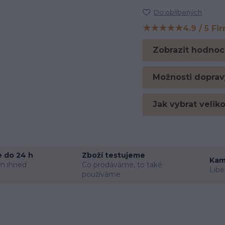
Do oblíbených
★★★★★
4.9 / 5 Fi
Hodnocení na Firm
Zobrazit hodnoc
Možnosti doprav
Jak vybrat velik
 do 24 h
Zboží testujeme
Kam
m ihned
Co prodáváme, to také
Libe
používáme