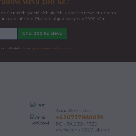
radost sleva 200 Kč?
ozví o našich speciálních akcích. Na našich newsletterech si
hránku nezahltíme. Platí pro objednávky nad 2000 Kč ♥
Chci 200 Kč slevu
hodních sdělení a se
zpracováním osobních údajů.
Anna Kohútová
+420737880039
PO - PÁ 9.30 - 17.30
Vrchlického 338/3 Liberec