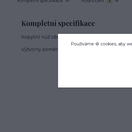
Kompletní specifikace
Hodnocení
1
Kompletní specifikace
Kopytní nůž oboustranný, nerezová ocel, délka
Používáme 🍪 cookies, aby we
Výborný poměr kvality a ceny, doporučujeme.