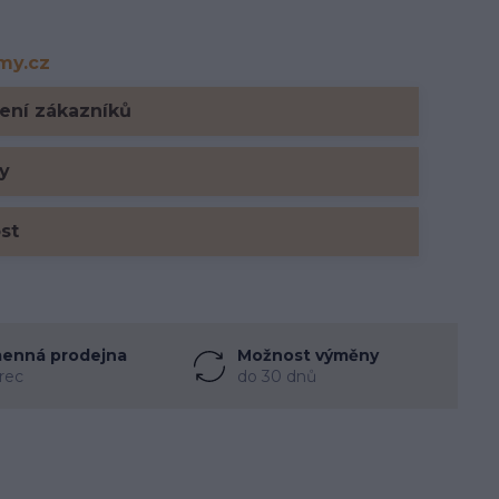
rmy.cz
y.cz
ení zákazníků
y
ost
enná prodejna
Možnost výměny
rec
do 30 dnů