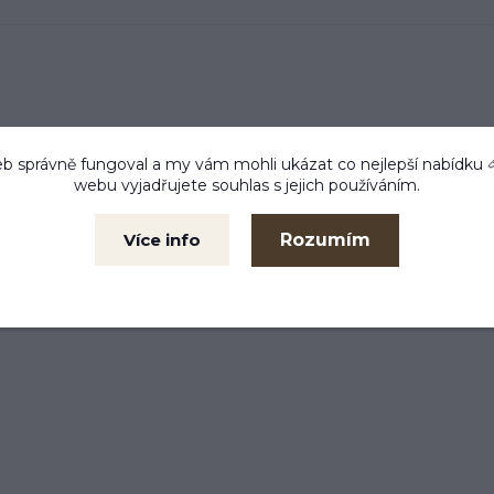
 21 cm.
b správně fungoval a my vám mohli ukázat co nejlepší
nabídku
webu vyjadřujete souhlas s jejich používáním.
Rozumím
Více info