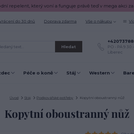
odní repelent, který voní a funguje právě teď v mega akci za
Vrácení do 30 dnů
Doprava zdarma
Vše o nákupu
Ví
+42073788
Hledat
PO - PÁ 9.30 
Liberec
zdec
Péče o koně
Stáj
Western
Bar
Úvod
Stáj
Podkovářské potřeby
Kopytní oboustranný nůž
Kopytní oboustranný nůž