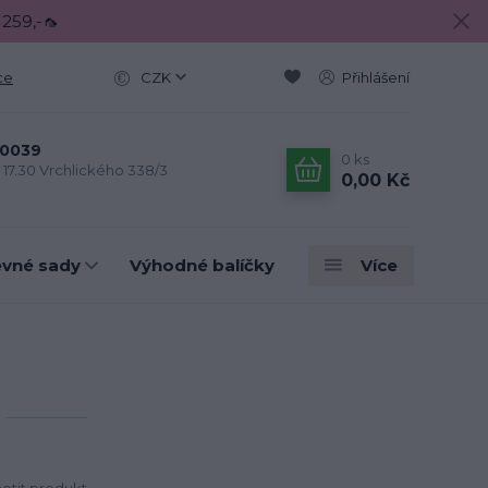
 259,-🦟
ce
CZK
Přihlášení
0039
0
ks
- 17.30 Vrchlického 338/3
0,00 Kč
evné sady
Výhodné balíčky
Více