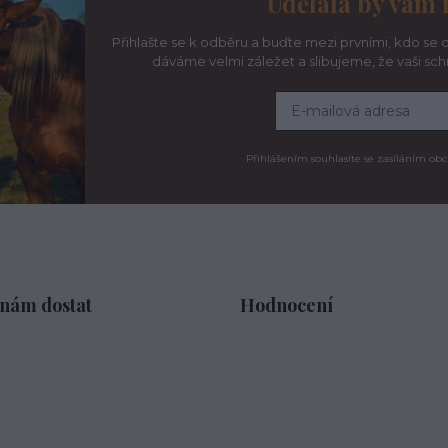
Udělala by vám 
Přihlašte se k odběru a buďte mezi prvními, kdo se d
dáváme velmi záležet a slibujeme, že vaši sc
Přihlášením souhlasíte se zasíláním obc
 nám dostat
Hodnocení