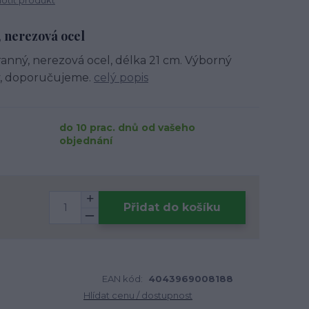
tit produkt
 nerezová ocel
anný, nerezová ocel, délka 21 cm. Výborný
y, doporučujeme.
celý popis
do 10 prac. dnů od vašeho
objednání
Přidat do košíku
EAN kód:
4043969008188
Hlídat cenu / dostupnost