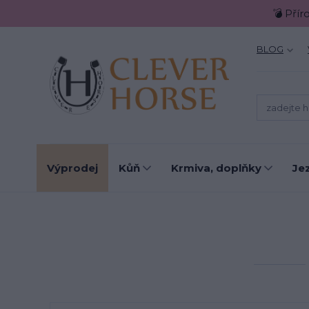
💣 Přír
BLOG
Výprodej
Kůň
Krmiva, doplňky
Je