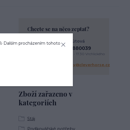
Chcete se na něco zeptat?
Anna Kohútová
🐴 Dalším procházením tohoto
+420737880039
PO - PÁ 9.30 - 17.30 Vrchlického
338/3 Liberec
objednavky@cleverhorse.cz
Zboží zařazeno v
kategoriích
Stáj
Podkovářské potřeby