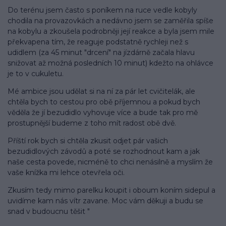
Do terénu jsem často s poníkem na ruce vedle kobyly
chodila na provazovkách a nedávno jsem se zaměřila spíše
na kobylu a zkoušela podrobněji její reakce a byla jsem mile
překvapena tím, že reaguje podstatně rychleji než s
udidlem (za 45 minut "drcení" na jízdárně začala hlavu
snižovat až možná posledních 10 minut) kdežto na ohlávce
je to v cukuletu.
Mé ambice jsou udělat si na ní za pár let cvičitelák, ale
chtěla bych to cestou pro obě příjemnou a pokud bych
věděla že jí bezudidlo vyhovuje více a bude tak pro mě
prostupnější budeme z toho mít radost obě dvě.
Příští rok bych si chtěla zkusit odjet pár vašich
bezudidlových závodů a poté se rozhodnout kam a jak
naše cesta povede, nicméně to chci nenásilně a myslím že
vaše knížka mi lehce otevřela oči.
Zkusím tedy mimo parelku koupit i oboum koním sidepul a
uvidíme kam nás vítr zavane. Moc vám děkuji a budu se
snad v budoucnu těšit
"