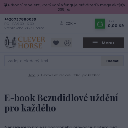
💣 Přírodní repelent, který voní a funguje právě teď v mega akci za
259,-🦟
+420737880039
0
ks
CZK
PO - PÁ 9.30 - 17.30
0,00 Kč
Vrchlického 338/3 Liberec
Menu
Hledat
Úvod
E-book Bezudidlové uždění pro každého
E-book Bezudidlové uždění
pro každého
Napsala jsem pro Vás podrobného průvodce světem bez