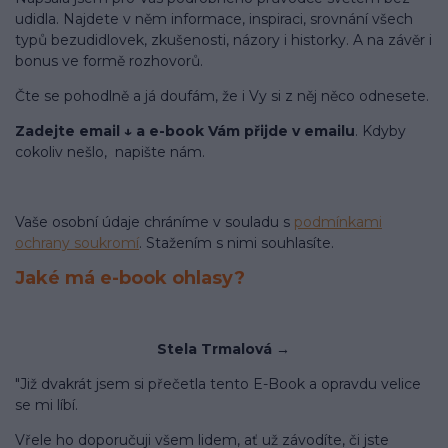
udidla. Najdete v něm informace, inspiraci, srovnání všech
typů bezudidlovek, zkušenosti, názory i historky. A na závěr i
bonus ve formě rozhovorů.
Čte se pohodlně a já doufám, že i Vy si z něj něco odnesete.
Zadejte email ↓ a e-book Vám přijde v emailu
. Kdyby
cokoliv nešlo, napište nám.
Vaše osobní údaje chráníme v souladu s
podmínkami
ochrany soukromí
. Stažením s nimi souhlasíte.
Jaké má e-book ohlasy?
Stela Trmalová
→
"Již dvakrát jsem si přečetla tento E-Book a opravdu velice
se mi líbí.
V
řele ho doporučuji všem lidem, ať už závodíte, či jste