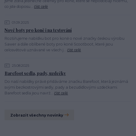
jsme zcela jedinečné čelenky pro koně, které se nepodobají ničemu,
co jste doposu...
číst celé
01.09.2025
Nové boty pro koně i na testování
Rozšiřujeme nabídku bot pro koně o nové značky českou výrobu
Sawer a dále oblíbené boty pro koně Scootboot, které jsou
celosvětově uznávané ve všech j...
číst celé
25.08.2025
Barefoot sedla, pady, uzdečky
Do naší nabídky právě přidáváme značku Barefoot, která jeznámá
svými bezkostrovými sedly, pady a bezudidlovými uzdečkami.
Barefoot sedla jsou navrž...
číst celé
Zobrazit všechny novinky