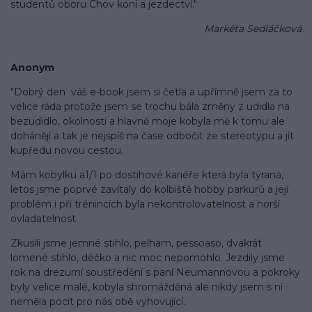
studentů oboru Chov koní a jezdectví."
Markéta Sedláčková
Anonym
"Dobrý den
váš e-book jsem si četla a upřímně jsem za to
velice ráda protože jsem se trochu bála změny z udidla na
bezudidlo, okolnosti a hlavně moje kobyla mě k tomu ale
dohánějí a tak je nejspíš na čase odbočit ze stereotypu a jít
kupředu novou cestou.
Mám kobylku a1/1 po dostihové kariéře která byla týraná,
letos jsme poprvé zavítaly do kolbiště hobby parkurů a její
problém i při trénincích byla nekontrolovatelnost a horší
ovladatelnost.
Zkusili jsme jemné stihlo, pelham, pessoaso, dvakrát
lomené stihlo, déčko a nic moc nepomohlo. Jezdily jsme
rok na drezurní soustředění s paní Neumannovou a pokroky
byly velice malé, kobyla shromážděná ale nikdy jsem s ní
neměla pocit pro nás obě vyhovující.