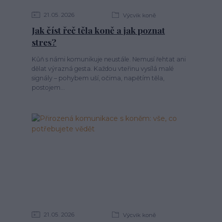
21
05
2026
Výcvik koně
Jak číst řeč těla koně a jak poznat
stres?
Kůň s námi komunikuje neustále. Nemusí řehtat ani
dělat výrazná gesta. Každou vteřinu vysílá malé
signály – pohybem uší, očima, napětím těla,
postojem...
21
05
2026
Výcvik koně