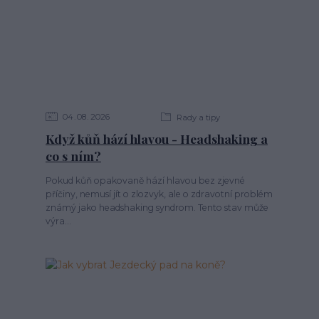
04
08
2026
Rady a tipy
Když kůň hází hlavou - Headshaking a
co s ním?
Pokud kůň opakovaně hází hlavou bez zjevné
příčiny, nemusí jít o zlozvyk, ale o zdravotní problém
známý jako headshaking syndrom. Tento stav může
výra...