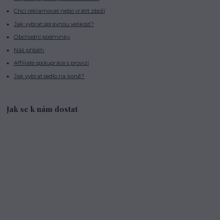
Chci reklamovat nebo vrátit zboží
Jak vybrat správnou velikost?
Obchodní podmínky
Náš příběh
Affiliate spolupráce s provizí
Jak vybrat sedlo na koně?
Jak se k nám dostat