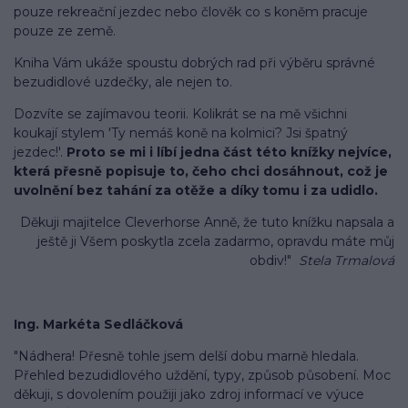
pouze rekreační jezdec nebo člověk co s koněm pracuje
pouze ze
země.
Kniha Vám ukáže spoustu dobrých rad při výběru
správné
bezudidlové
uzdečky, ale nejen to.
Dozvíte se zajímavou teorii. Kolikrát se na mě všichni
koukají stylem 'Ty nemáš koně na kolmici? Jsi špatný
jezdec!'.
Proto se mi i líbí jedna část této knížky nejvíce,
která přesně popisuje to, čeho chci dosáhnout, což je
uvolnění bez tahání za otěže a díky tomu i za udidlo.
Děkuji majitelce
Cleverhorse
Anně, že tuto knížku napsala a
ještě ji Všem poskytla zcela zadarmo, opravdu máte můj
obdiv!"
Stela Trmalová
Ing. Markéta Sedláčková
"Nádhera! Přesně tohle jsem delší dobu marně hledala.
Přehled bezudidlového uždění, typy, způsob působení. Moc
děkuji, s dovolením použiji jako zdroj informací ve výuce