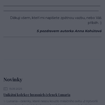
___________________________________________________________
__________________________________________________________
Děkuji všem, kteří mi napíšete zpětnou vazbu, nebo Váš
příběh. :)
S pozdravem autorka Anna Kohútová
Novinky
15.09.2025
Unikátní kolekce luxusních čelenek Lunaria
✨ Lunaria – čelenky, které nesou kouzlo měsíčního svitu 🌙 Vytvořili