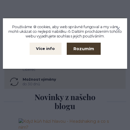
Doprava zdarma
nad 2490 Kč do 27 kg
Používáme 🍪 cookies, aby web správně fungoval a my vám
mohli ukázat co nejlepší
nabídku
🐴 Dalším procházením tohoto
webu vyjadřujete souhlas s jejich používáním.
Expedujeme do 24 h
Zboží skladem ihned odesíláme
Rozumím
Více info
Zboží testujeme
Co prodáváme, to také používáme
Kamenná prodejna
Liberec
Možnost výměny
do 30 dnů
Novinky z našeho
blogu