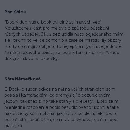
Pan Šálek
"Dobrý den, váš e-book byl plný zajímavých věcí.
Nejužitečnější část pro mě byla o způsobu působení
různých uzdeček. Já už bez udidla něco odježděného mám,
ale i tak mi to velice pomohlo a zase se mi rozšířily obzory.
Pro ty co chtějí začít je to to nejlepší a myslím, že je dobře,
že něco takového existuje a ještě k tomu zdarma. A moc
děkuji za slevu na uzdečky."
Sára Němečková
E-Book je super, odkaz na něj na vašich stránkách jsem
poslala i kamarádkám, co přemýšlejí o bezudidlovém
ježdění, tak snad si ho také stáhly a přečetly :) Líbilo se mi
přehledné rozdělení a popis bezudidlového uždění a také
názor, že by kůň měl znát jak jízdu s udidlem, tak i bez a
poté častěji jezdit s tím, co mu více vyhovuje, s čím lépe
pracuje :)