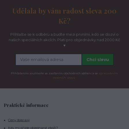
Udělala by vám radost sleva 200
Kč?
Přihlašte se k odběru a buďte mezi prvními, kdo se dozví o
našich speciálních akcích. Platí pro objednávky nad 2000 Kč
♥
Chci slevu
Přihlášením souhlasíte se zasíláním obchodních sdělení a se
zpracováním
osobních údajů.
Praktické informace
Ceny dopravy
Kdy mi přijde objednané zboží?