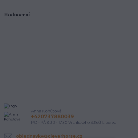
Hodnocení
Anna Kohútová
+420737880039
PO - PÁ 9.30 - 17.30 Vrchlického 338/3 Liberec
objednavky@cleverhorse.cz