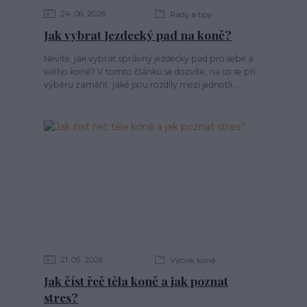
24
06
2026
Rady a tipy
Jak vybrat Jezdecký pad na koně?
Nevíte, jak vybrat správný jezdecký pad pro sebe a
svého koně? V tomto článku se dozvíte, na co se při
výběru zaměřit, jaké jsou rozdíly mezi jednotli...
21
05
2026
Výcvik koně
Jak číst řeč těla koně a jak poznat
stres?