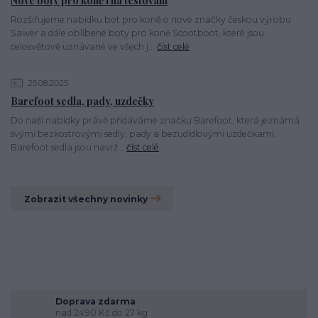
Nové boty pro koně i na testování
Rozšiřujeme nabídku bot pro koně o nové značky českou výrobu
Sawer a dále oblíbené boty pro koně Scootboot, které jsou
celosvětově uznávané ve všech j...
číst celé
25.08.2025
Barefoot sedla, pady, uzdečky
Do naší nabídky právě přidáváme značku Barefoot, která jeznámá
svými bezkostrovými sedly, pady a bezudidlovými uzdečkami.
Barefoot sedla jsou navrž...
číst celé
Zobrazit všechny novinky
Doprava zdarma
nad 2490 Kč do 27 kg