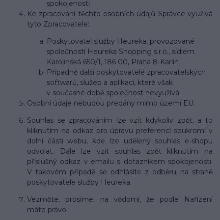
spokojenosti
Ke zpracování těchto osobních údajů Správce využívá
tyto Zpracovatele:
Poskytovatel služby Heureka, provozované
společností Heureka Shopping s.r.o., sídlem
Karolinská 650/1, 186 00, Praha 8-Karlín
Případně další poskytovatelé zpracovatelských
softwarů, služeb a aplikací, které však
v současné době společnost nevyužívá.
Osobní údaje nebudou předány mimo území EU.
Souhlas se zpracováním lze vzít kdykoliv zpět, a to
kliknutím na odkaz pro úpravu preferencí soukromí v
dolní části webu, kde lze udělený souhlas e-shopu
odvolat. Dále lze vzít souhlas zpět kliknutím na
příslušný odkaz v emailu s dotazníkem spokojenosti.
V takovém případě se odhlásíte z odběru na straně
poskytovatele služby Heureka.
Vezměte, prosíme, na vědomí, že podle Nařízení
máte právo: