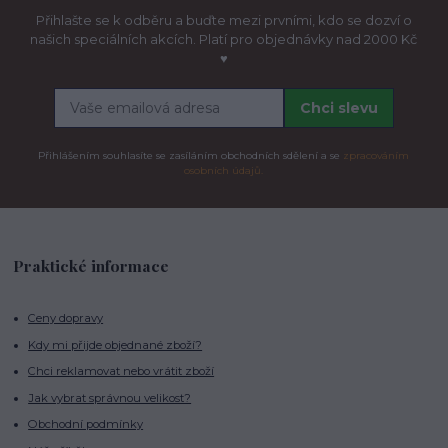
Přihlašte se k odběru a buďte mezi prvními, kdo se dozví o
našich speciálních akcích. Platí pro objednávky nad 2000 Kč
♥
Chci slevu
Přihlášením souhlasíte se zasíláním obchodních sdělení a se
zpracováním
osobních údajů.
Praktické informace
Ceny dopravy
Kdy mi přijde objednané zboží?
Chci reklamovat nebo vrátit zboží
Jak vybrat správnou velikost?
Obchodní podmínky