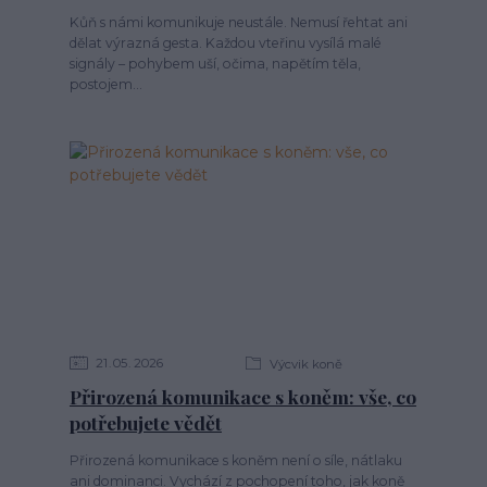
Kůň s námi komunikuje neustále. Nemusí řehtat ani
dělat výrazná gesta. Každou vteřinu vysílá malé
signály – pohybem uší, očima, napětím těla,
postojem...
21
05
2026
Výcvik koně
Přirozená komunikace s koněm: vše, co
potřebujete vědět
Přirozená komunikace s koněm není o síle, nátlaku
ani dominanci. Vychází z pochopení toho, jak koně