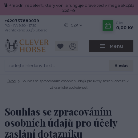
💣 Přírodní repelent, který voní a funguje právě teď v mega akci za
259,-🦟
+420737880039
0
ks
CZK
PO - PÁ 9.30 - 17.30
0,00 Kč
Vrchlického 338/3 Liberec
Menu
Hledat
Úvod
Souhlas se zpracováním osobních údajů pro účely zaslání dotazníku
zákaznické spokojenosti
Souhlas se zpracováním
osobních údajů pro účely
zaslání dotazníku