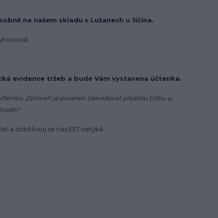
sobně na našem skladu v Lužanech u Jičína.
yhovovat.
ická evidence tržeb a bude Vám vystavena účtenka.
účtenku. Zároveň je povinen zaevidovat přijatou tržbu u
 hodin
."
et a dobírkou) se nás EET netýká.