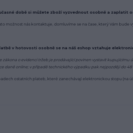
učasné době si můžete zboží vyzvednout osobně a zaplatit o
uto možnost nás kontaktuje, domluvíme se na čase, který Vám bude v
platbě v hotovosti osobně se na náš eshop vztahuje elektron
e zákona o evidenci tržeb je prodávající povinen vystavit kupujícímu 
ce daně online; v případě technického výpadku pak nejpozději do 48
padech ostatních plateb, které zanechávají elektronickou stopu (na úč