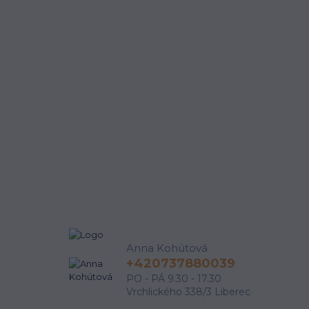
Anna Kohútová
+420737880039
PO - PÁ 9.30 - 17.30
Vrchlického 338/3 Liberec