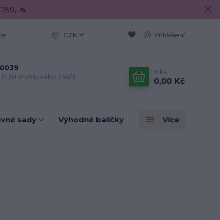
 259,-🦟
ce
CZK
Přihlášení
0039
0
ks
- 17.30 Vrchlického 338/3
0,00 Kč
evné sady
Výhodné balíčky
Více