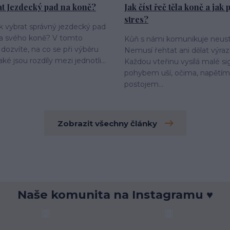
at Jezdecký pad na koně?
Jak číst řeč těla koně a jak
stres?
ak vybrat správný jezdecký pad
 a svého koně? V tomto
Kůň s námi komunikuje neust
 dozvíte, na co se při výběru
Nemusí řehtat ani dělat výraz
aké jsou rozdíly mezi jednotli...
Každou vteřinu vysílá malé si
pohybem uší, očima, napětím 
postojem...
Zobrazit všechny články
Naše komunita na Instagramu ♥