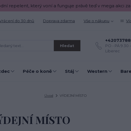
odní repelent, který voní a funguje právě teď v mega akci za
Vrácení do 30 dnů
Doprava zdarma
Vše o nákupu
Ví
+42073788
Hledat
PO - PÁ 9.30 
Liberec
zdec
Péče o koně
Stáj
Western
Bar
Úvod
VÝDEJNÍ MÍSTO
ÝDEJNÍ MÍSTO