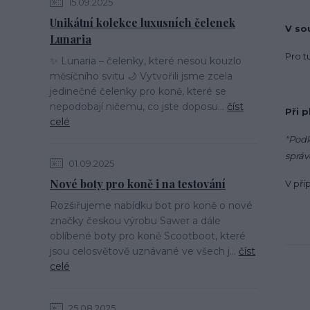
15.09.2025
Unikátní kolekce luxusních čelenek
V so
Lunaria
Pro t
✨ Lunaria – čelenky, které nesou kouzlo
měsíčního svitu 🌙 Vytvořili jsme zcela
jedinečné čelenky pro koně, které se
nepodobají ničemu, co jste doposu...
číst
Při 
celé
"Podl
správ
01.09.2025
Nové boty pro koně i na testování
V pří
Rozšiřujeme nabídku bot pro koně o nové
značky českou výrobu Sawer a dále
oblíbené boty pro koně Scootboot, které
jsou celosvětově uznávané ve všech j...
číst
celé
25.08.2025