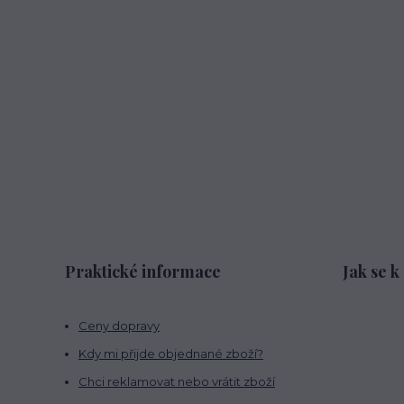
Praktické informace
Jak se k
Ceny dopravy
Kdy mi přijde objednané zboží?
Chci reklamovat nebo vrátit zboží