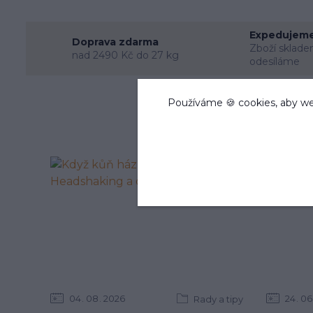
Expedujeme
Doprava zdarma
Zboží sklade
nad 2490 Kč do 27 kg
odesíláme
Používáme 🍪 cookies, aby we
04
08
2026
24
06
Rady a tipy