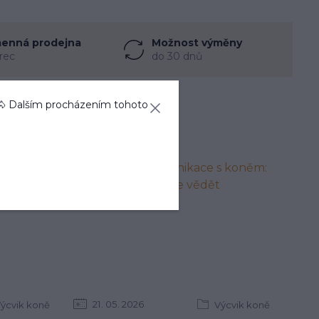
enná prodejna
Možnost výměny
rec
do 30 dnů
🐴 Dalším procházením tohoto
21
05
2026
ýcvik koně
Výcvik koně