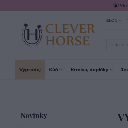
💣 Přír
BLOG
Výprodej
Kůň
Krmiva, doplňky
Je
V
Novinky