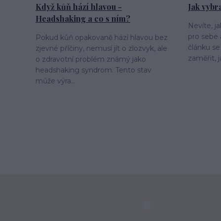
Když kůň hází hlavou -
Jak vybr
Headshaking a co s ním?
Nevíte, j
pro sebe
Pokud kůň opakovaně hází hlavou bez
článku se
zjevné příčiny, nemusí jít o zlozvyk, ale
zaměřit, j
o zdravotní problém známý jako
headshaking syndrom. Tento stav
může výra...