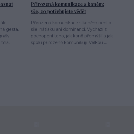
 poznat
Přirozená komunikace s koněm:
vše, co potřebujete vědět
ále.
Přirozená komunikace s koněm není o
ná gesta.
síle, nátlaku ani dominanci. Vychází z
gnály –
pochopení toho, jak koně přemýšlí a jak
těla,
spolu přirozeně komunikují. Velkou ...