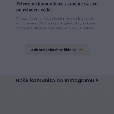
Přirozená komunikace s koněm: vše, co
potřebujete vědět
Přirozená komunikace s koněm není o síle, nátlaku
ani dominanci. Vychází z pochopení toho, jak koně
přemýšlí a jak spolu přirozeně komunikují. Velkou ...
Zobrazit všechny články
Naše komunita na Instagramu ♥