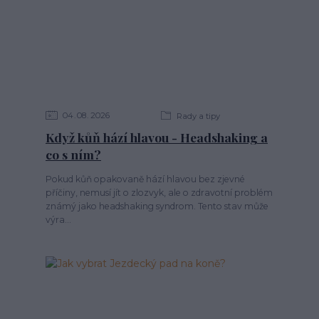
04
08
2026
Rady a tipy
Když kůň hází hlavou - Headshaking a
co s ním?
Pokud kůň opakovaně hází hlavou bez zjevné
příčiny, nemusí jít o zlozvyk, ale o zdravotní problém
známý jako headshaking syndrom. Tento stav může
výra...