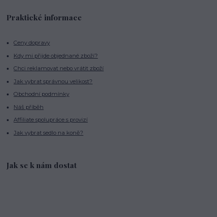
Praktické informace
Ceny dopravy
Kdy mi přijde objednané zboží?
Chci reklamovat nebo vrátit zboží
Jak vybrat správnou velikost?
Obchodní podmínky
Náš příběh
Affiliate spolupráce s provizí
Jak vybrat sedlo na koně?
Jak se k nám dostat