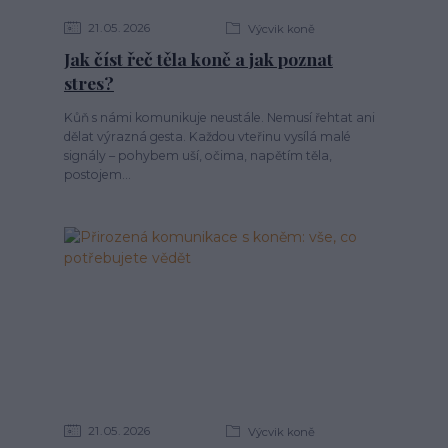
21
05
2026
Výcvik koně
Jak číst řeč těla koně a jak poznat
stres?
Kůň s námi komunikuje neustále. Nemusí řehtat ani
dělat výrazná gesta. Každou vteřinu vysílá malé
signály – pohybem uší, očima, napětím těla,
postojem...
21
05
2026
Výcvik koně