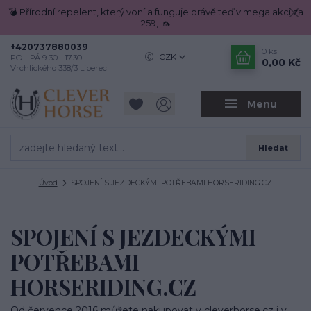
💣 Přírodní repelent, který voní a funguje právě teď v mega akci za
259,-🦟
+420737880039
0
ks
CZK
PO - PÁ 9.30 - 17.30
0,00 Kč
Vrchlického 338/3 Liberec
Menu
Hledat
Úvod
SPOJENÍ S JEZDECKÝMI POTŘEBAMI HORSERIDING.CZ
SPOJENÍ S JEZDECKÝMI
POTŘEBAMI
HORSERIDING.CZ
Od července 2016 můžete nakupovat v cleverhorse.cz i v