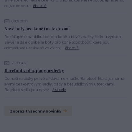
jsme zcela jedinečné čelenky pro koně, které se nepodobají ničemu,
co jste doposu...
číst celé
01.09.2025
Nové boty pro koně i na testování
Rozšiřujeme nabídku bot pro koně o nové značky českou výrobu
Sawer a dále oblíbené boty pro koně Scootboot, které jsou
celosvětově uznávané ve všech j...
číst celé
25.08.2025
Barefoot sedla, pady, uzdečky
Do naší nabídky právě přidáváme značku Barefoot, která jeznámá
svými bezkostrovými sedly, pady a bezudidlovými uzdečkami.
Barefoot sedla jsou navrž...
číst celé
Zobrazit všechny novinky