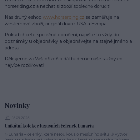
horseriding.cz a nechat si zboží společně doručit!
Nás druhý eshop
www.horserding.cz
se zaměřuje na
westernové zboží, originál dovoz USA a Evropa.
Pokud chcete společné doručení, napište to vždy do
poznámky u objednávky a objednávejte na stejné jméno a
adresu.
Děkujeme za Vaši přízeň a dál budeme naše služby co
nejvíce rozšiřovat!
Novinky
15.09.2025
Unikátní kolekce luxusních čelenek Lunaria
✨ Lunaria – čelenky, které nesou kouzlo měsíčního svitu 🌙 Vytvořili