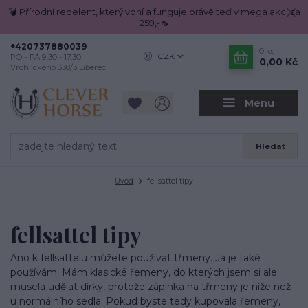
💣 Přírodní repelent, který voní a funguje právě teď v mega akci za
259,-🦟
+420737880039
0
ks
CZK
PO - PÁ 9.30 - 17.30
0,00 Kč
Vrchlického 338/3 Liberec
Menu
Hledat
Úvod
fellsattel tipy
fellsattel tipy
Ano k fellsattelu můžete používat třmeny. Já je také
používám. Mám klasické řemeny, do kterých jsem si ale
musela udělat dírky, protože zápinka na třmeny je níže než
u normálního sedla. Pokud byste tedy kupovala řemeny,