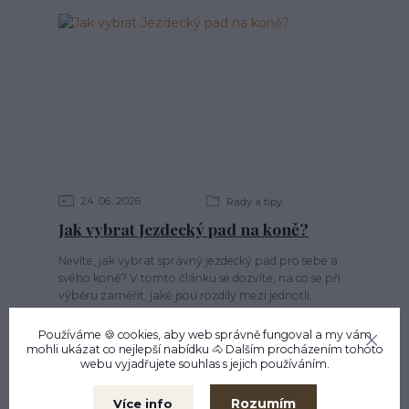
24
06
2026
Rady a tipy
Jak vybrat Jezdecký pad na koně?
Nevíte, jak vybrat správný jezdecký pad pro sebe a
svého koně? V tomto článku se dozvíte, na co se při
výběru zaměřit, jaké jsou rozdíly mezi jednotli...
Používáme 🍪 cookies, aby web správně fungoval a my vám
mohli ukázat co nejlepší
nabídku
🐴 Dalším procházením tohoto
webu vyjadřujete souhlas s jejich používáním.
Rozumím
Více info