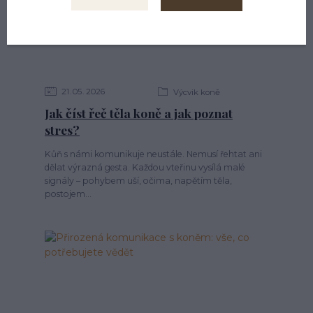
21
05
2026
Výcvik koně
Jak číst řeč těla koně a jak poznat
stres?
Kůň s námi komunikuje neustále. Nemusí řehtat ani
dělat výrazná gesta. Každou vteřinu vysílá malé
signály – pohybem uší, očima, napětím těla,
postojem...