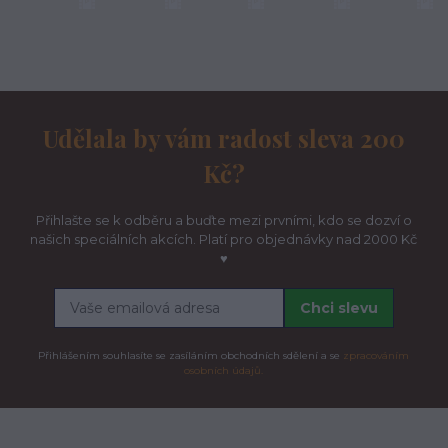
Udělala by vám radost sleva 200
Kč?
Přihlašte se k odběru a buďte mezi prvními, kdo se dozví o
našich speciálních akcích. Platí pro objednávky nad 2000 Kč
♥
Chci slevu
Přihlášením souhlasíte se zasíláním obchodních sdělení a se
zpracováním
osobních údajů.