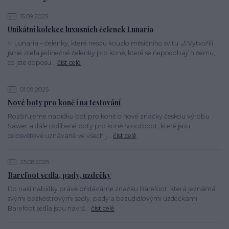
15.09.2025
Unikátní kolekce luxusních čelenek Lunaria
✨ Lunaria – čelenky, které nesou kouzlo měsíčního svitu 🌙 Vytvořili
jsme zcela jedinečné čelenky pro koně, které se nepodobají ničemu,
co jste doposu...
číst celé
01.09.2025
Nové boty pro koně i na testování
Rozšiřujeme nabídku bot pro koně o nové značky českou výrobu
Sawer a dále oblíbené boty pro koně Scootboot, které jsou
celosvětově uznávané ve všech j...
číst celé
25.08.2025
Barefoot sedla, pady, uzdečky
Do naší nabídky právě přidáváme značku Barefoot, která jeznámá
svými bezkostrovými sedly, pady a bezudidlovými uzdečkami.
Barefoot sedla jsou navrž...
číst celé