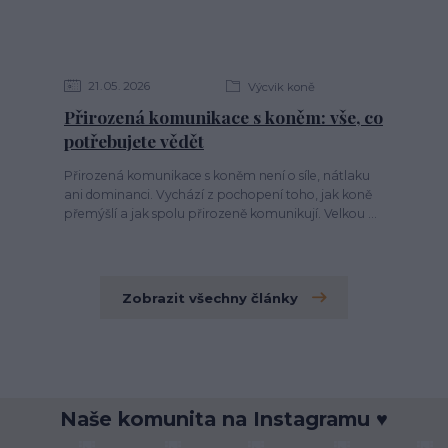
21
05
2026
Výcvik koně
Přirozená komunikace s koněm: vše, co
potřebujete vědět
Přirozená komunikace s koněm není o síle, nátlaku
ani dominanci. Vychází z pochopení toho, jak koně
přemýšlí a jak spolu přirozeně komunikují. Velkou ...
Zobrazit všechny články
Naše komunita na Instagramu ♥