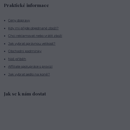
Praktické informace
Ceny dopravy
Kdy mi přijde objednané zboží?
Chci reklamovat nebo vrátit zboží
Jak vybrat správnou velikost?
Obchodní podmínky
Náš příběh
Affiliate spolupráce s provizí
Jak vybrat sedlo na koně?
Jak se k nám dostat