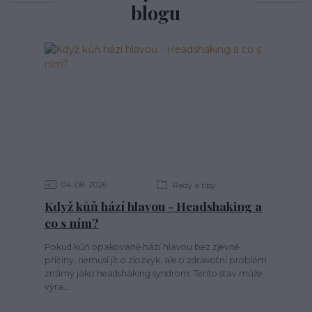
blogu
04
08
2026
Rady a tipy
Když kůň hází hlavou - Headshaking a
co s ním?
Pokud kůň opakovaně hází hlavou bez zjevné
příčiny, nemusí jít o zlozvyk, ale o zdravotní problém
známý jako headshaking syndrom. Tento stav může
výra...