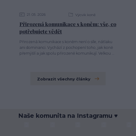
21
05
2026
Výcvik koně
Přirozená komunikace s koněm: vše, co
potřebujete vědět
Přirozená komunikace s koněm není o síle, nátlaku
ani dominanci. Vychází z pochopení toho, jak koně
přemýšlí a jak spolu přirozeně komunikují. Velkou ...
Zobrazit všechny články
Naše komunita na Instagramu ♥