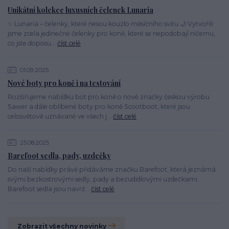
Unikátní kolekce luxusních čelenek Lunaria
✨ Lunaria – čelenky, které nesou kouzlo měsíčního svitu 🌙 Vytvořili
jsme zcela jedinečné čelenky pro koně, které se nepodobají ničemu,
co jste doposu...
číst celé
01.09.2025
Nové boty pro koně i na testování
Rozšiřujeme nabídku bot pro koně o nové značky českou výrobu
Sawer a dále oblíbené boty pro koně Scootboot, které jsou
celosvětově uznávané ve všech j...
číst celé
25.08.2025
Barefoot sedla, pady, uzdečky
Do naší nabídky právě přidáváme značku Barefoot, která jeznámá
svými bezkostrovými sedly, pady a bezudidlovými uzdečkami.
Barefoot sedla jsou navrž...
číst celé
Zobrazit všechny novinky