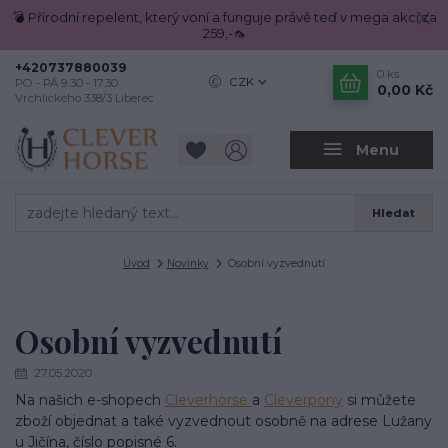
💣 Přírodní repelent, který voní a funguje právě teď v mega akci za
259,-🦟
+420737880039
0
ks
CZK
PO - PÁ 9.30 - 17.30
0,00 Kč
Vrchlického 338/3 Liberec
Menu
Hledat
Úvod
Novinky
Osobní vyzvednutí
Osobní vyzvednutí
27.05.2020
Na našich e-shopech
Cleverhorse
a
Cleverpony
si můžete
zboží objednat a také vyzvednout osobně na adrese Lužany
u Jičína, číslo popisné 6.