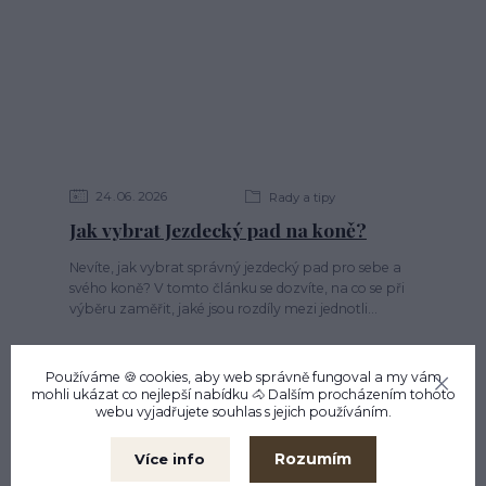
24
06
2026
Rady a tipy
Jak vybrat Jezdecký pad na koně?
Nevíte, jak vybrat správný jezdecký pad pro sebe a
svého koně? V tomto článku se dozvíte, na co se při
výběru zaměřit, jaké jsou rozdíly mezi jednotli...
Používáme 🍪 cookies, aby web správně fungoval a my vám
mohli ukázat co nejlepší
nabídku
🐴 Dalším procházením tohoto
webu vyjadřujete souhlas s jejich používáním.
Rozumím
Více info