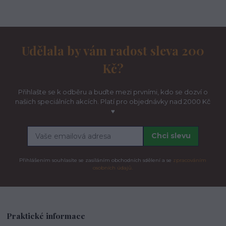
Udělala by vám radost sleva 200
Kč?
Přihlašte se k odběru a buďte mezi prvními, kdo se dozví o
našich speciálních akcích. Platí pro objednávky nad 2000 Kč
♥
Chci slevu
Přihlášením souhlasíte se zasíláním obchodních sdělení a se
zpracováním
osobních údajů.
Praktické informace