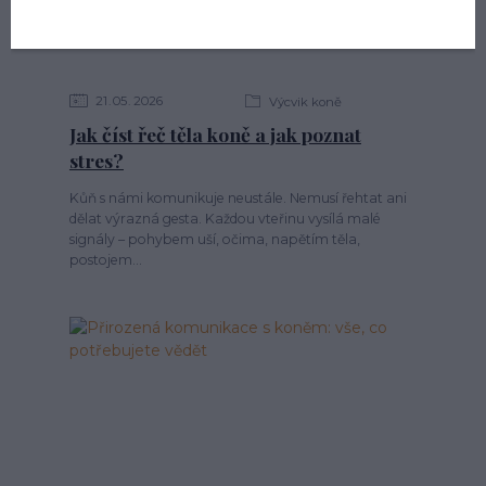
21
05
2026
Výcvik koně
Jak číst řeč těla koně a jak poznat
stres?
Kůň s námi komunikuje neustále. Nemusí řehtat ani
dělat výrazná gesta. Každou vteřinu vysílá malé
signály – pohybem uší, očima, napětím těla,
postojem...