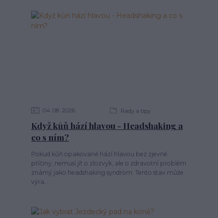
04
08
2026
Rady a tipy
Když kůň hází hlavou - Headshaking a
co s ním?
Pokud kůň opakovaně hází hlavou bez zjevné
příčiny, nemusí jít o zlozvyk, ale o zdravotní problém
známý jako headshaking syndrom. Tento stav může
výra...