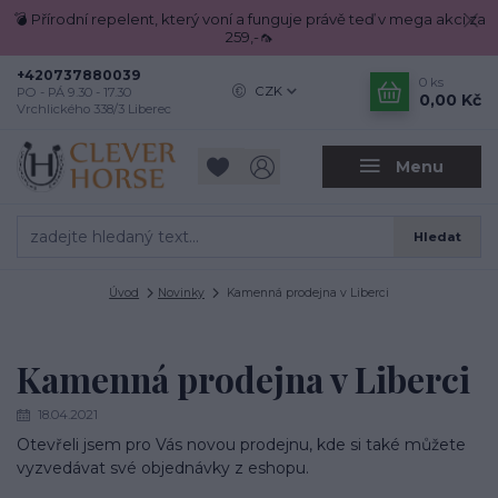
💣 Přírodní repelent, který voní a funguje právě teď v mega akci za
259,-🦟
+420737880039
0
ks
CZK
PO - PÁ 9.30 - 17.30
0,00 Kč
Vrchlického 338/3 Liberec
Menu
Hledat
Úvod
Novinky
Kamenná prodejna v Liberci
Kamenná prodejna v Liberci
18.04.2021
Otevřeli jsem pro Vás novou prodejnu, kde si také můžete
vyzvedávat své objednávky z eshopu.