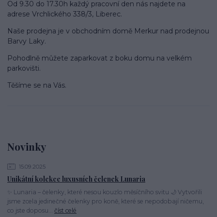
Od 9.30 do 17.30h každý pracovní den nás najdete na
adrese Vrchlického 338/3, Liberec.
Naše prodejna je v obchodním domě Merkur nad prodejnou
Barvy Laky.
Pohodlně můžete zaparkovat z boku domu na velkém
parkovišti.
Těšíme se na Vás.
Novinky
15.09.2025
Unikátní kolekce luxusních čelenek Lunaria
✨ Lunaria – čelenky, které nesou kouzlo měsíčního svitu 🌙 Vytvořili
jsme zcela jedinečné čelenky pro koně, které se nepodobají ničemu,
co jste doposu...
číst celé