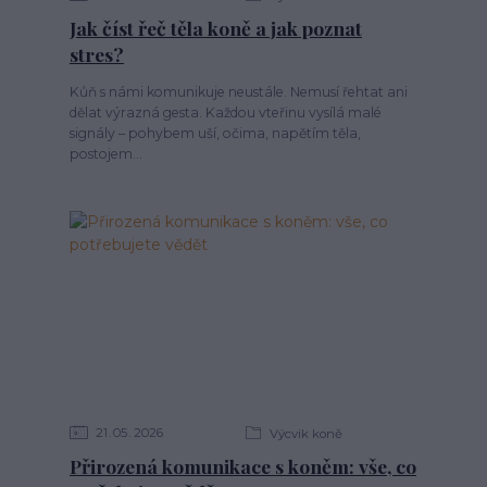
Jak číst řeč těla koně a jak poznat
stres?
Kůň s námi komunikuje neustále. Nemusí řehtat ani
dělat výrazná gesta. Každou vteřinu vysílá malé
signály – pohybem uší, očima, napětím těla,
postojem...
21
05
2026
Výcvik koně
Přirozená komunikace s koněm: vše, co