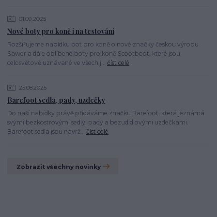
01.09.2025
Nové boty pro koně i na testování
Rozšiřujeme nabídku bot pro koně o nové značky českou výrobu
Sawer a dále oblíbené boty pro koně Scootboot, které jsou
celosvětově uznávané ve všech j...
číst celé
25.08.2025
Barefoot sedla, pady, uzdečky
Do naší nabídky právě přidáváme značku Barefoot, která jeznámá
svými bezkostrovými sedly, pady a bezudidlovými uzdečkami.
Barefoot sedla jsou navrž...
číst celé
Zobrazit všechny novinky