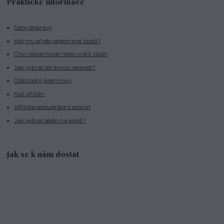
Praktické informace
Ceny dopravy
Kdy mi přijde objednané zboží?
Chci reklamovat nebo vrátit zboží
Jak vybrat správnou velikost?
Obchodní podmínky
Náš příběh
Affiliate spolupráce s provizí
Jak vybrat sedlo na koně?
Jak se k nám dostat