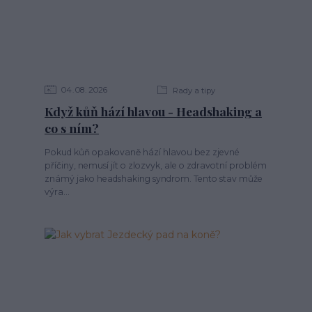
04
08
2026
Rady a tipy
Když kůň hází hlavou - Headshaking a
co s ním?
Pokud kůň opakovaně hází hlavou bez zjevné
příčiny, nemusí jít o zlozvyk, ale o zdravotní problém
známý jako headshaking syndrom. Tento stav může
výra...