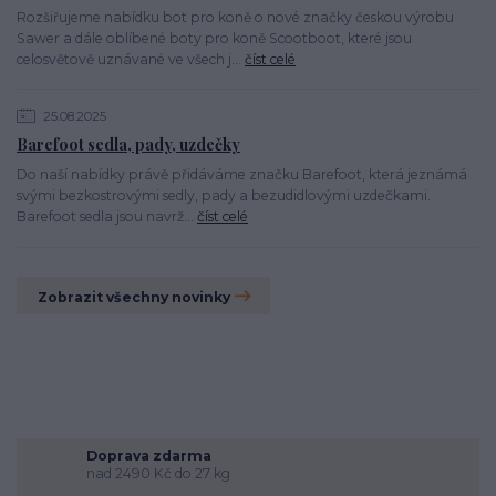
Rozšiřujeme nabídku bot pro koně o nové značky českou výrobu
Sawer a dále oblíbené boty pro koně Scootboot, které jsou
celosvětově uznávané ve všech j...
číst celé
25.08.2025
Barefoot sedla, pady, uzdečky
Do naší nabídky právě přidáváme značku Barefoot, která jeznámá
svými bezkostrovými sedly, pady a bezudidlovými uzdečkami.
Barefoot sedla jsou navrž...
číst celé
Zobrazit všechny novinky
Doprava zdarma
nad 2490 Kč do 27 kg