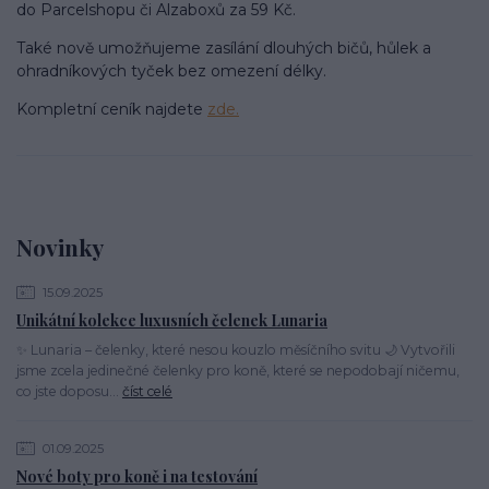
do Parcelshopu či Alzaboxů za 59 Kč.
Také nově umožňujeme zasílání dlouhých bičů, hůlek a
ohradníkových tyček bez omezení délky.
Kompletní ceník najdete
zde.
Novinky
15.09.2025
Unikátní kolekce luxusních čelenek Lunaria
✨ Lunaria – čelenky, které nesou kouzlo měsíčního svitu 🌙 Vytvořili
jsme zcela jedinečné čelenky pro koně, které se nepodobají ničemu,
co jste doposu...
číst celé
01.09.2025
Nové boty pro koně i na testování