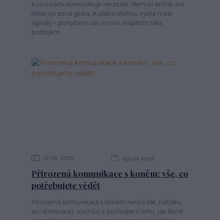
Kůň s námi komunikuje neustále. Nemusí řehtat ani
dělat výrazná gesta. Každou vteřinu vysílá malé
signály – pohybem uší, očima, napětím těla,
postojem...
21
05
2026
Výcvik koně
Přirozená komunikace s koněm: vše, co
potřebujete vědět
Přirozená komunikace s koněm není o síle, nátlaku
ani dominanci. Vychází z pochopení toho, jak koně