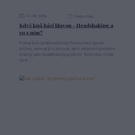
04
08
2026
Rady a tipy
Když kůň hází hlavou - Headshaking a
co s ním?
Pokud kůň opakovaně hází hlavou bez zjevné
příčiny, nemusí jít o zlozvyk, ale o zdravotní problém
známý jako headshaking syndrom. Tento stav může
výra...