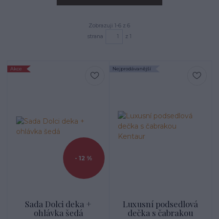
Zobrazuji 1-6 z 6
strana
z 1
Akce
Nejprodávanější
- 12 %
Sada Dolci deka +
Luxusní podsedlová
ohlávka šedá
dečka s čabrakou