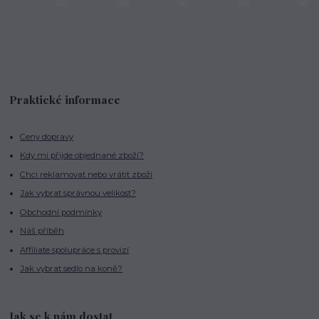
Praktické informace
Ceny dopravy
Kdy mi přijde objednané zboží?
Chci reklamovat nebo vrátit zboží
Jak vybrat správnou velikost?
Obchodní podmínky
Náš příběh
Affiliate spolupráce s provizí
Jak vybrat sedlo na koně?
Jak se k nám dostat