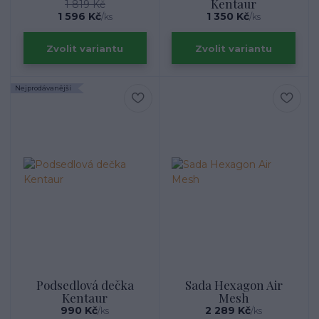
Kentaur
1 819 Kč
1 596 Kč
1 350 Kč
/
ks
/
ks
Zvolit variantu
Zvolit variantu
Nejprodávanější
Podsedlová dečka
Sada Hexagon Air
Kentaur
Mesh
990 Kč
2 289 Kč
/
ks
/
ks