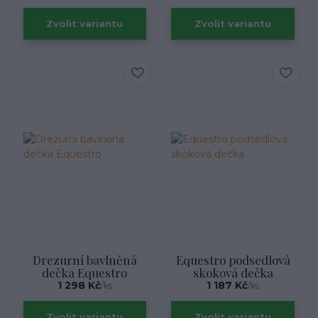
Zvolit variantu
Zvolit variantu
Drezurní bavlněná
Equestro podsedlová
dečka Equestro
skoková dečka
1 298 Kč
1 187 Kč
/
ks
/
ks
Zvolit variantu
Zvolit variantu