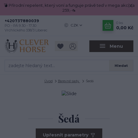
💣 Přírodní repelent, který voní a funguje právě teď v mega akci za
259,-🦟
+420737880039
0
ks
CZK
PO - PÁ 9.30 - 17.30
0,00 Kč
Vrchlického 338/3 Liberec
Menu
Hledat
Úvod
Barevné sady
Šedá
Šedá
Upřesnit parametry