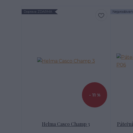
Doprava ZDARMA
Nejprodávaně
- 11 %
Helma Casco Champ 3
Páteřní