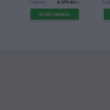
7 180 Kč
6 370 Kč
2 2
/
ks
Zvolit variantu