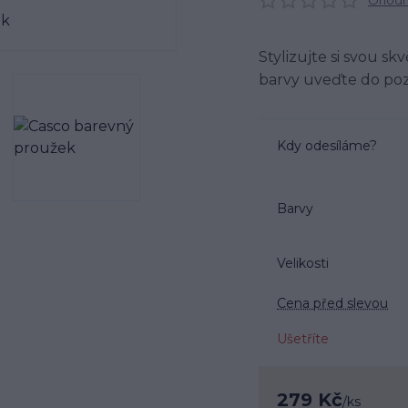
Ohodno
Stylizujte si svou 
barvy uveďte do po
Kdy odesíláme?
Barvy
Velikosti
Cena před slevou
Ušetříte
279 Kč
/
ks