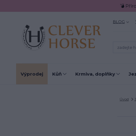
💣 Přír
BLOG
Výprodej
Kůň
Krmiva, doplňky
Je
Úvod