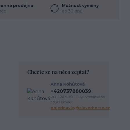
enná prodejna
Možnost výměny
rec
do 30 dnů
Chcete se na něco zeptat?
Anna Kohútová
+420737880039
PO - PÁ 9.30 - 17.30 Vrchlického
338/3 Liberec
objednavky@cleverhorse.cz