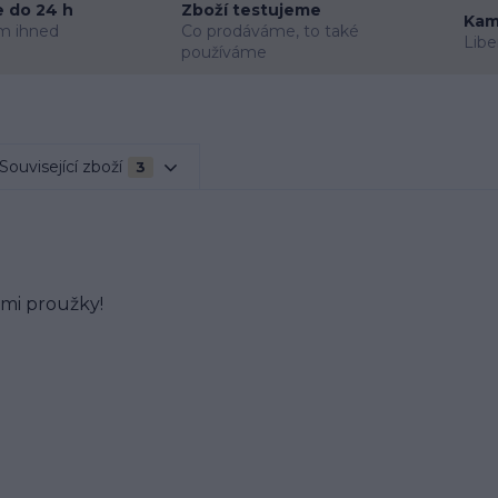
 do 24 h
Zboží testujeme
Kam
m ihned
Co prodáváme, to také
Libe
používáme
Související zboží
3
ými proužky!