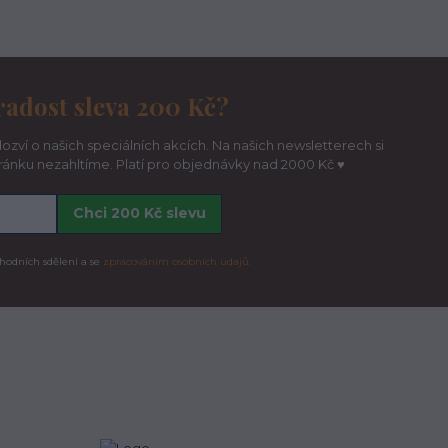
radost sleva 200 Kč?
ozví o našich speciálních akcích. Na našich newsletterech si
hránku nezahltíme. Platí pro objednávky nad 2000 Kč ♥
Chci 200 Kč slevu
hodních sdělení a se
zpracováním osobních údajů.