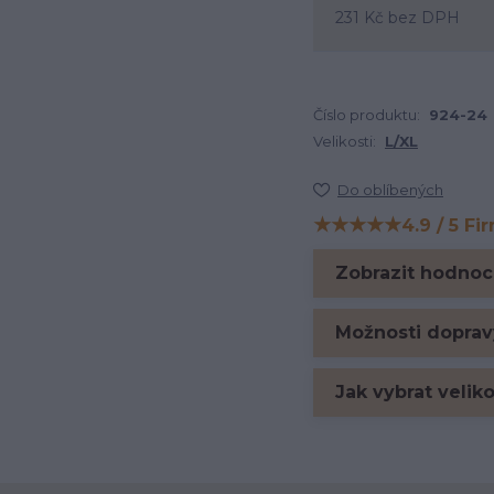
231 Kč
bez DPH
Číslo produktu:
924-24
Velikosti:
L/XL
Do oblíbených
★★★★★
4.9 / 5 Fi
Hodnocení na Firm
Zobrazit hodnoc
Možnosti doprav
Jak vybrat velik