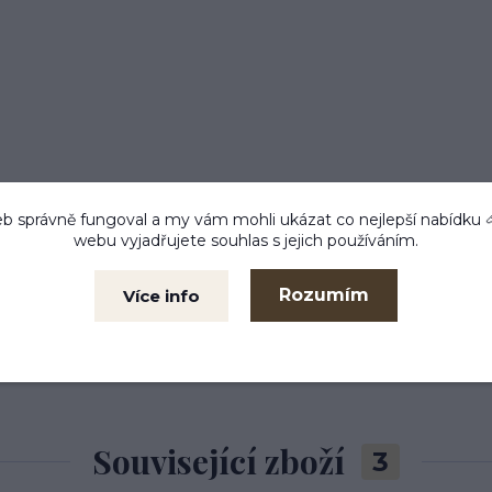
b správně fungoval a my vám mohli ukázat co nejlepší
nabídku
webu vyjadřujete souhlas s jejich používáním.
Rozumím
Více info
Související zboží
3