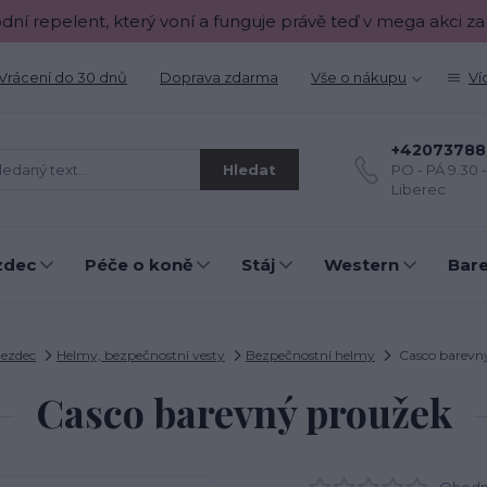
odní repelent, který voní a funguje právě teď v mega akci za
Vrácení do 30 dnů
Doprava zdarma
Vše o nákupu
Ví
+42073788
Hledat
PO - PÁ 9.30 
Liberec
zdec
Péče o koně
Stáj
Western
Bar
Jezdec
Helmy, bezpečnostní vesty
Bezpečnostní helmy
Casco barevn
Casco barevný proužek