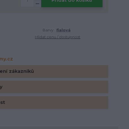
Přidat do košíku
Barvy:
fialová
Hlídat cenu / dostupnost
rmy.cz
y.cz
ení zákazníků
y
ost