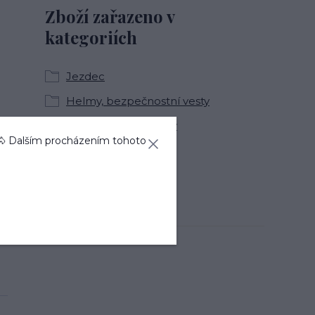
Zboží zařazeno v
kategoriích
Jezdec
Helmy, bezpečnostní vesty
Bezpečnostní helmy
🐴 Dalším procházením tohoto