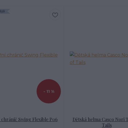
jší
- 11 %
 chránič Swing Flexible P06
Dětská helma Casco Nori T
Tails