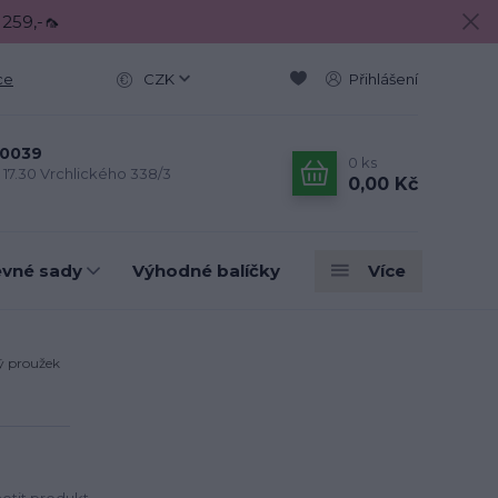
 259,-🦟
ce
CZK
Přihlášení
0039
0
ks
- 17.30 Vrchlického 338/3
0,00 Kč
evné sady
Výhodné balíčky
Více
ý proužek