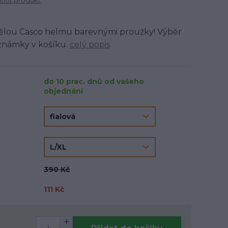
tit produkt
skvělou Casco helmu barevnými proužky! Výběr
známky v košíku.
celý popis
do 10 prac. dnů od vašeho
objednání
390 Kč
111 Kč