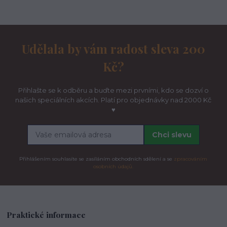
Udělala by vám radost sleva 200
Kč?
Přihlašte se k odběru a buďte mezi prvními, kdo se dozví o
našich speciálních akcích. Platí pro objednávky nad 2000 Kč
♥
Chci slevu
Přihlášením souhlasíte se zasíláním obchodních sdělení a se
zpracováním
osobních údajů.
Praktické informace