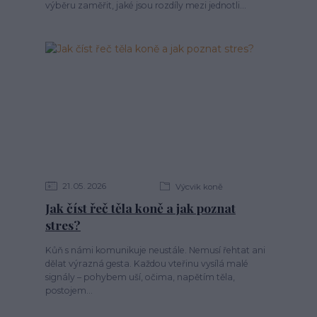
výběru zaměřit, jaké jsou rozdíly mezi jednotli...
21
05
2026
Výcvik koně
Jak číst řeč těla koně a jak poznat
stres?
Kůň s námi komunikuje neustále. Nemusí řehtat ani
dělat výrazná gesta. Každou vteřinu vysílá malé
signály – pohybem uší, očima, napětím těla,
postojem...