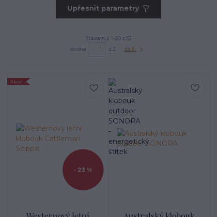
Upřesnit parametry
Zobrazuji 1-20 z 33
strana
z 2
další
Akce
- 23 %
Westernový letní
Australský klobouk