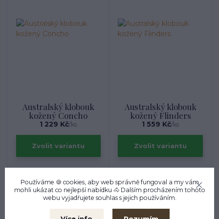
Australský klobouk
Australský klobouk
kožený Concho
kožený Flinders
1 229 Kč
1 559 Kč
/
ks
/
ks
Zvolit variantu
Zvolit variantu
Používáme 🍪 cookies, aby web správně fungoval a my vám
mohli ukázat co nejlepší
nabídku
🐴 Dalším procházením tohoto
webu vyjadřujete souhlas s jejich používáním.
Rozumím
Více info