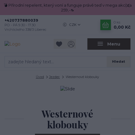
💣 Přírodní repelent, který voní a funguje právě teď v mega akci za
259,-🦟
+420737880039
0
ks
CZK
PO - PÁ 9.30 - 17.30
0,00 Kč
Vrchlického 338/3 Liberec
Menu
Hledat
Úvod
Jezdec
Westernové klobouky
Westernové
klobouky