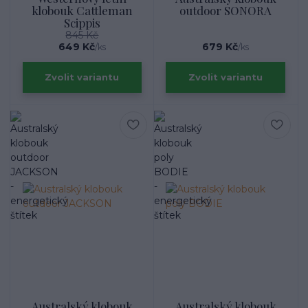
klobouk Cattleman
outdoor SONORA
Scippis
845 Kč
649 Kč
679 Kč
/
ks
/
ks
Zvolit variantu
Zvolit variantu
Australský klobouk
Australský klobouk