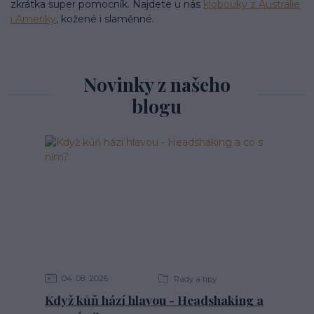
zkrátka super pomocník. Najdete u nás
klobouky z Austrálie
i Ameriky
, kožené i slaměnné.
Novinky z našeho
blogu
04
08
2026
Rady a tipy
Když kůň hází hlavou - Headshaking a