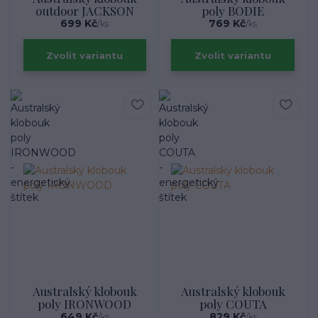
outdoor JACKSON
poly BODIE
699 Kč
769 Kč
/
ks
/
ks
Zvolit variantu
Zvolit variantu
Australský klobouk
Australský klobouk
poly IRONWOOD
poly COUTA
649 Kč
829 Kč
/
ks
/
ks