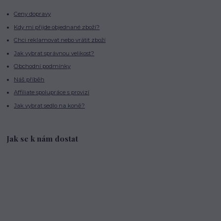
Ceny dopravy
Kdy mi přijde objednané zboží?
Chci reklamovat nebo vrátit zboží
Jak vybrat správnou velikost?
Obchodní podmínky
Náš příběh
Affiliate spolupráce s provizí
Jak vybrat sedlo na koně?
Jak se k nám dostat