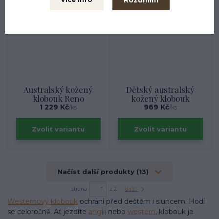
Australský kožený
Dětský australský
klobouk Reno
kožený klobouk
1 229 Kč
969 Kč
/
ks
/
ks
Zvolit variantu
Zvolit variantu
Načíst další produkty (13)
strana
z 2
další
Westernový klobouk
ochrání před deštěm i sluncem. Hodí
se celoročně. Ať jezdíte
anglii
nebo
western
, klobouk je