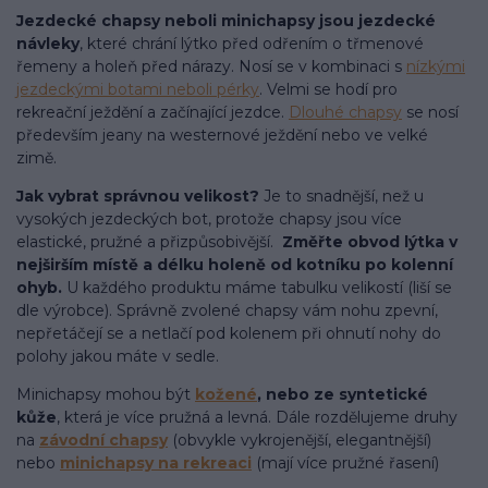
Jezdecké chapsy neboli minichapsy jsou jezdecké
návleky
, které chrání lýtko před odřením o třmenové
řemeny a holeň před nárazy. Nosí se v kombinaci s
nízkými
jezdeckými botami neboli pérky
. Velmi se hodí pro
rekreační ježdění a začínající jezdce.
Dlouhé chapsy
se nosí
především jeany na westernové ježdění nebo ve velké
zimě.
Jak vybrat správnou velikost?
Je to snadnější, než u
vysokých jezdeckých bot, protože chapsy jsou více
elastické, pružné a přizpůsobivější.
Změřte obvod lýtka v
nejširším místě a délku holeně od kotníku po kolenní
ohyb.
U každého produktu máme tabulku velikostí (liší se
dle výrobce). Správně zvolené chapsy vám nohu zpevní,
nepřetáčejí se a netlačí pod kolenem při ohnutí nohy do
polohy jakou máte v sedle.
Minichapsy mohou být
kožené
, nebo ze syntetické
kůže
, která je více pružná a levná. Dále rozdělujeme druhy
na
závodní chapsy
(obvykle vykrojenější, elegantnější)
nebo
minichapsy na rekreaci
(mají více pružné řasení)