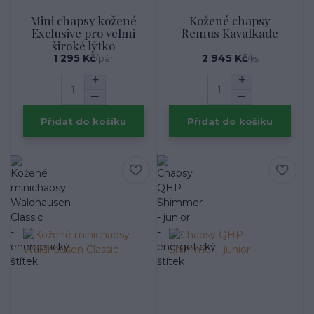
Mini chapsy kožené
Kožené chapsy
Exclusive pro velmi
Remus Kavalkade
široké lýtko
1 295 Kč
2 945 Kč
/
pár
/
ks
Přidat do košíku
Přidat do košíku