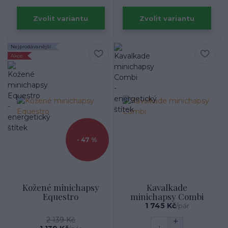
Zvolit variantu
Zvolit variantu
Nejprodávanější
Akce
- 47 %
Kožené minichapsy
Kavalkade
Equestro
minichapsy Combi
1 745 Kč
/
pár
2 139 Kč