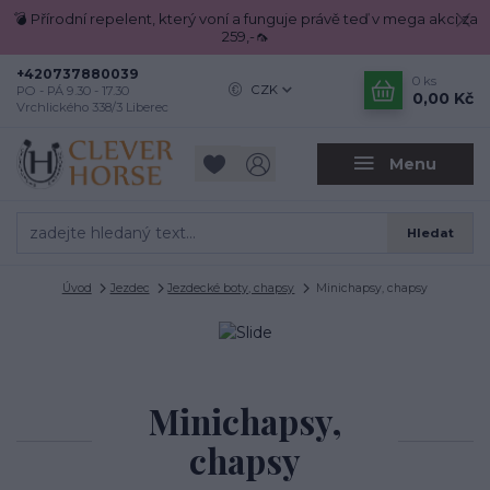
💣 Přírodní repelent, který voní a funguje právě teď v mega akci za
259,-🦟
+420737880039
0
ks
CZK
PO - PÁ 9.30 - 17.30
0,00 Kč
Vrchlického 338/3 Liberec
Menu
Hledat
Úvod
Jezdec
Jezdecké boty, chapsy
Minichapsy, chapsy
Minichapsy,
chapsy