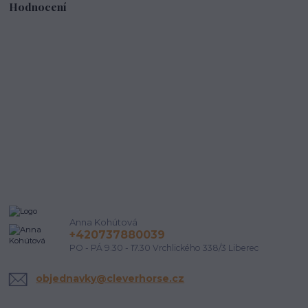
Hodnocení
Anna Kohútová
+420737880039
PO - PÁ 9.30 - 17.30 Vrchlického 338/3 Liberec
objednavky@cleverhorse.cz