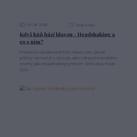
04
08
2026
Rady a tipy
Když kůň hází hlavou - Headshaking a
co s ním?
Pokud kůň opakovaně hází hlavou bez zjevné
příčiny, nemusí jít o zlozvyk, ale o zdravotní problém
známý jako headshaking syndrom. Tento stav může
výra...