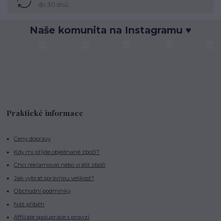
do 30 dnů
Naše komunita na Instagramu ♥
Praktické informace
Ceny dopravy
Kdy mi přijde objednané zboží?
Chci reklamovat nebo vrátit zboží
Jak vybrat správnou velikost?
Obchodní podmínky
Náš příběh
Affiliate spolupráce s provizí