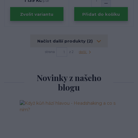
1 139 Kč
/
pár
Zvolit variantu
Přidat do košíku
Načíst další produkty (2)
strana
z 2
další
Novinky z našeho
blogu