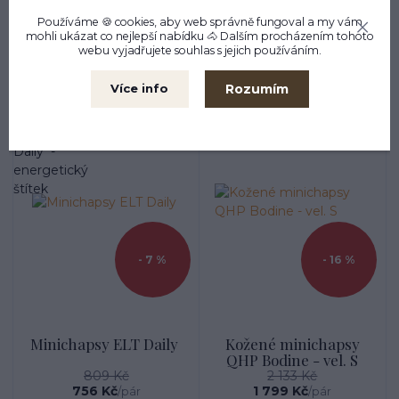
2 441 Kč
989 Kč
/
pár
/
pár
Používáme 🍪 cookies, aby web správně fungoval a my vám
mohli ukázat co nejlepší
nabídku
🐴 Dalším procházením tohoto
Zvolit variantu
Zvolit variantu
webu vyjadřujete souhlas s jejich používáním.
Rozumím
Více info
Akce
- 7 %
- 16 %
Minichapsy ELT Daily
Kožené minichapsy
QHP Bodine - vel. S
809 Kč
2 133 Kč
756 Kč
1 799 Kč
/
pár
/
pár