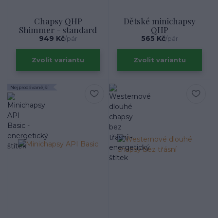
Chapsy QHP
Dětské minichapsy
Shimmer - standard
QHP
949 Kč
565 Kč
/
pár
/
pár
Zvolit variantu
Zvolit variantu
Nejprodávanější