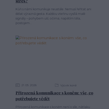
stres?
Kůň s námi komunikuje neustále. Nemusí řehtat ani
dělat výrazná gesta. Každou vteřinu vysílá malé
signály – pohybem uší, očima, napětím těla,
postojem...
21
05
2026
Výcvik koně
Přirozená komunikace s koněm: vše, co
potřebujete vědět
Přirozená komunikace s koněm není o síle, nátlaku