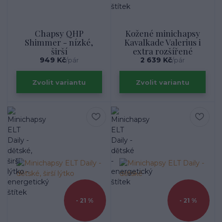
Chapsy QHP
Kožené minichapsy
Shimmer - nízké,
Kavalkade Valerius i
širší
extra rozšířené
949 Kč
2 639 Kč
/
pár
/
pár
Zvolit variantu
Zvolit variantu
- 21 %
- 21 %