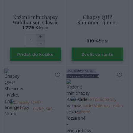
Kožené minichapsy
Chapsy QHP
Waldhausen Classic
Shimmer - junior
1 779 Kč
/
pár
810 Kč
/
pár
Přidat do košíku
Zvolit variantu
Nejprodávanější
Doprava ZDARMA