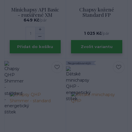
Minichapsy API Basic
Chapsy kožené
- rozšířené XM
Standard FP
649 Kč
/
pár
1 025 Kč
/
pár
Přidat do košíku
Zvolit variantu
Nejprodávanější