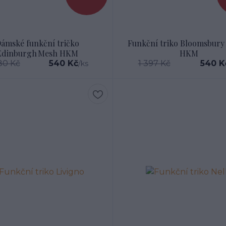
ámské funkční tričko
Funkční triko Bloomsbury
Edinburgh Mesh HKM
HKM
80 Kč
540 Kč
1 397 Kč
540 K
/
ks