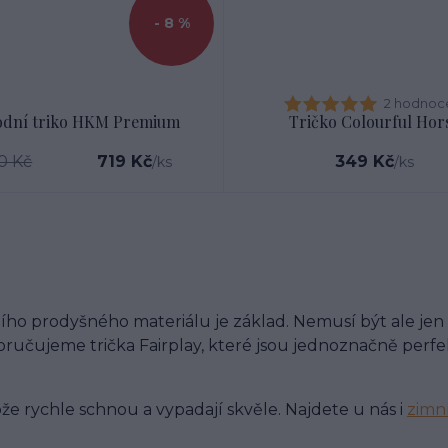
- 8 %
2 hodnoc
odní triko HKM Premium
Tričko Colourful Hor
0 Kč
719 Kč
349 Kč
/
ks
/
ks
ho prodyšného materiálu je základ. Nemusí být ale jen 
poručujeme trička Fairplay, které jsou jednoznačně perf
ože rychle schnou a vypadají skvěle. Najdete u nás i
zimní