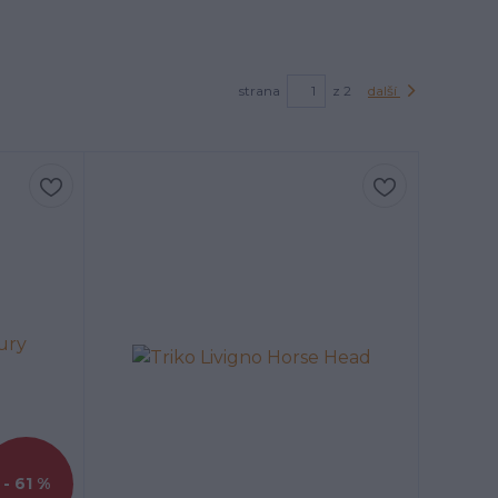
strana
z 2
další
- 61 %