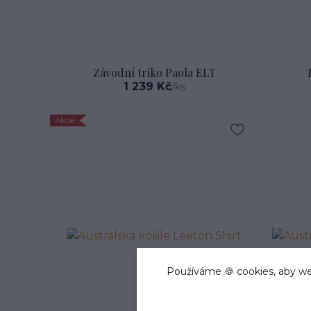
Závodní triko Paola ELT
1 239 Kč
/
ks
Akce
Používáme 🍪 cookies, aby we