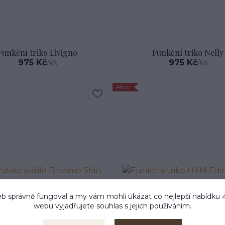
Funkční triko Livigno
Funkční triko Nelly
975 Kč
975 Kč
/
ks
/
ks
Akce
b správně fungoval a my vám mohli ukázat co nejlepší
nabídku
webu vyjadřujete souhlas s jejich používáním.