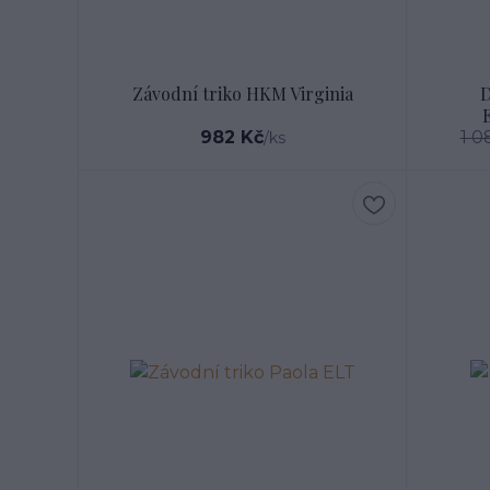
Závodní triko HKM Virginia
D
982 Kč
1 0
/
ks