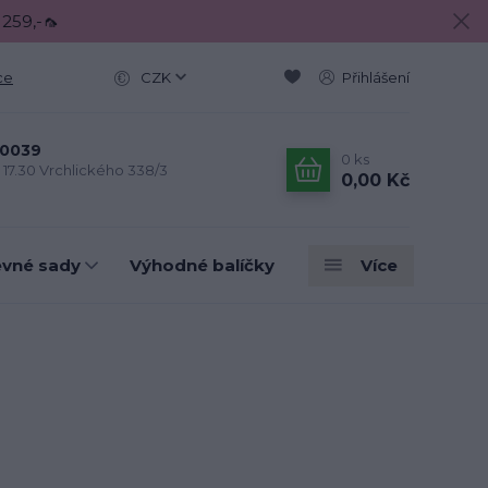
 259,-🦟
ce
CZK
Přihlášení
0039
0
ks
- 17.30 Vrchlického 338/3
0,00 Kč
evné sady
Výhodné balíčky
Více