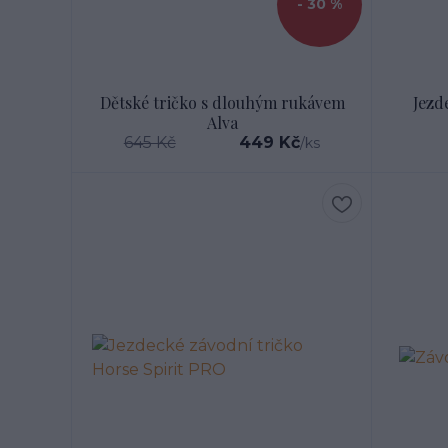
- 30 %
Dětské tričko s dlouhým rukávem
Jezd
Alva
645 Kč
449 Kč
/
ks