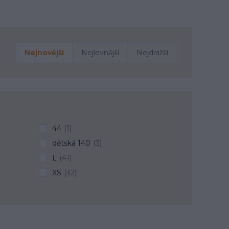
Nejnovější
Nejlevnější
Nejdražší
44
(1)
dětská 140
(3)
L
(41)
XS
(32)