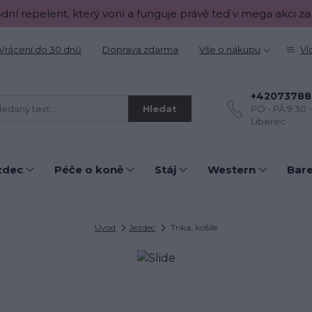
odní repelent, který voní a funguje právě teď v mega akci za
Vrácení do 30 dnů
Doprava zdarma
Vše o nákupu
Ví
+42073788
Hledat
PO - PÁ 9.30 
Liberec
zdec
Péče o koně
Stáj
Western
Bar
Úvod
Jezdec
Trika, košile