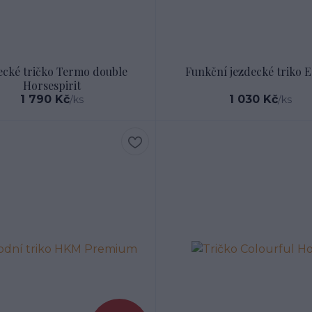
ecké tričko Termo double
Funkční jezdecké triko E
Horsespirit
1 790 Kč
1 030 Kč
/
ks
/
ks