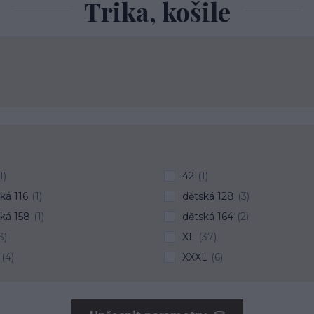
Trika, košile
1)
42
(1)
ká 116
(1)
dětská 128
(3)
ká 158
(1)
dětská 164
(2)
3)
XL
(37)
(4)
XXXL
(6)