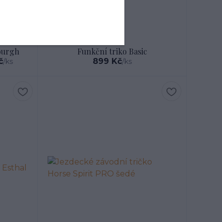
- 35 %
burgh
Funkční triko Basic
č
899 Kč
/
ks
/
ks