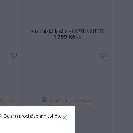
Australská košile - COWRA SHIRT
1 799 Kč
/
ks
🐴 Dalším procházením tohoto