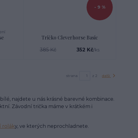
- 9 %
ení
se
Tričko Cleverhorse Basic
385 Kč
352 Kč
/
ks
strana
z 2
další
bílé, najdete u nás krásné barevné kombinace.
ektní. Závodní trička máme v krátkém i
 rolák
y, ve kterých neprochladnete.