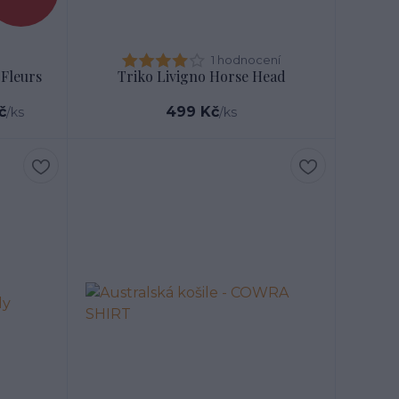
1 hodnocení
 Fleurs
Triko Livigno Horse Head
č
499 Kč
/
ks
/
ks