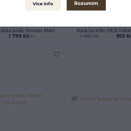
Rozumím
Více info
1 hodnocení
alská košile Broome Shirt
Funkční triko HKM Edin
1 799 Kč
1 485 Kč
959 K
/
ks