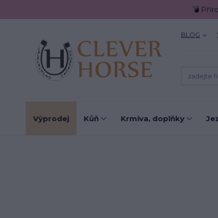
💣 Přír
BLOG
Výprodej
Kůň
Krmiva, doplňky
Je