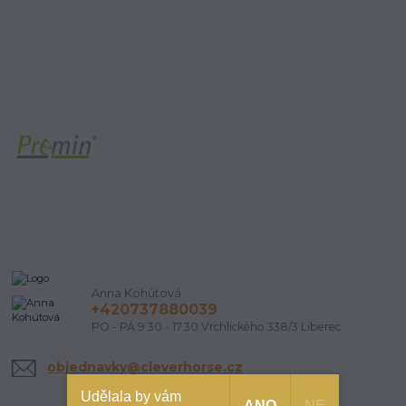
Anna Kohútová
+420737880039
PO - PÁ 9.30 - 17.30 Vrchlického 338/3 Liberec
objednavky@cleverhorse.cz
Udělala by vám
ANO
NE