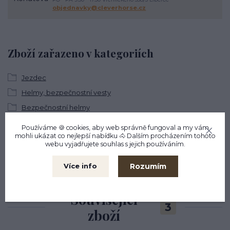
objednavky@cleverhorse.cz
Zboží zařazeno v kategoriích
Jezdec
Helmy, bezpečnostní vesty
Bezpečnostní helmy
Používáme 🍪 cookies, aby web správně fungoval a my vám
mohli ukázat co nejlepší
nabídku
🐴 Dalším procházením tohoto
webu vyjadřujete souhlas s jejich používáním.
Rozumím
Více info
Související
3
zboží