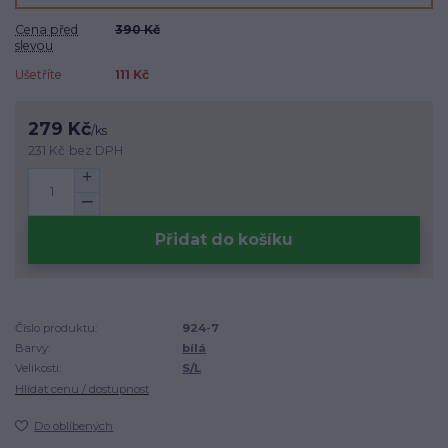
Cena před
390 Kč
slevou
Ušetříte
111 Kč
279 Kč
/
ks
231 Kč
bez DPH
Přidat do košíku
Číslo produktu:
924-7
Barvy:
bílá
Velikosti:
S/L
Hlídat cenu / dostupnost
Do oblíbených