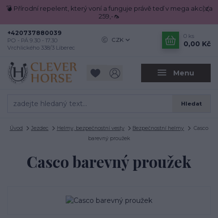
💣 Přírodní repelent, který voní a funguje právě teď v mega akci za
259,-🦟
+420737880039
0
ks
CZK
PO - PÁ 9.30 - 17.30
0,00 Kč
Vrchlického 338/3 Liberec
Menu
Hledat
Úvod
Jezdec
Helmy, bezpečnostní vesty
Bezpečnostní helmy
Casco
barevný proužek
Casco barevný proužek