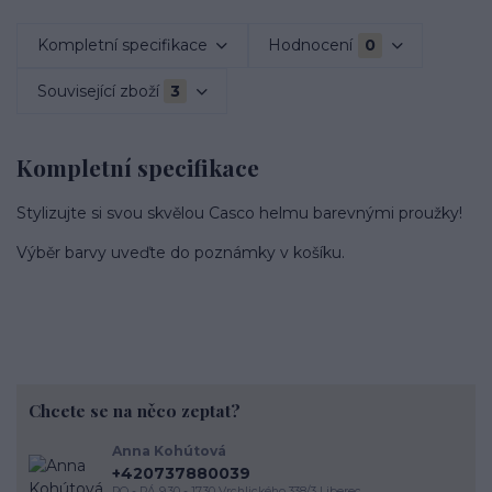
Kompletní specifikace
Hodnocení
0
Související zboží
3
Kompletní specifikace
Stylizujte si svou skvělou Casco helmu barevnými proužky!
Výběr barvy uveďte do poznámky v košíku.
Chcete se na něco zeptat?
Anna Kohútová
+420737880039
PO - PÁ 9.30 - 17.30 Vrchlického 338/3 Liberec