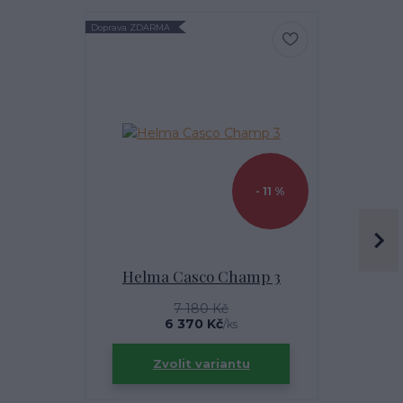
Doprava ZDARMA
Nejprodávanější
- 11 %
Helma Casco Champ 3
Páteřn
F
7 180 Kč
6 370 Kč
/
ks
Zvolit variantu
Zv