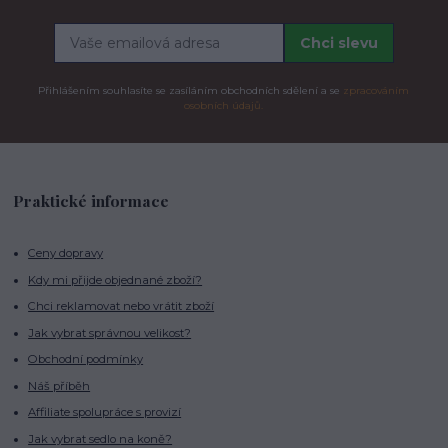
Chci slevu
Přihlášením souhlasíte se zasíláním obchodních sdělení a se
zpracováním
osobních údajů.
Praktické informace
Ceny dopravy
Kdy mi přijde objednané zboží?
Chci reklamovat nebo vrátit zboží
Jak vybrat správnou velikost?
Obchodní podmínky
Náš příběh
Affiliate spolupráce s provizí
Jak vybrat sedlo na koně?