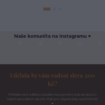
Naše komunita na Instagramu ♥
Udělala by vám radost sleva 200
Kč?
Přihlašte se k odběru a buďte mezi prvními, kdo se dozví o
našich speciálních akcích. Platí pro objednávky nad 2000 Kč
♥