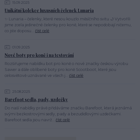
15.09.2025
Unikátní kolekce luxusních čelenek Lunaria
✨ Lunaria – čelenky, které nesou kouzlo měsíčního svitu 🌙 Vytvořili
jsme zcela jedinečné čelenky pro koně, které se nepodobají ničemu,
co jste doposu...
číst celé
01.09.2025
Nové boty pro koně i na testování
Rozšiřujeme nabídku bot pro koně o nové značky českou výrobu
Sawer a dále oblíbené boty pro koně Scootboot, které jsou
celosvětově uznávané ve všech j...
číst celé
25.08.2025
Barefoot sedla, pady, uzdečky
Do naší nabídky právě přidáváme značku Barefoot, která jeznámá
svými bezkostrovými sedly, pady a bezudidlovými uzdečkami.
Barefoot sedla jsou navrž...
číst celé