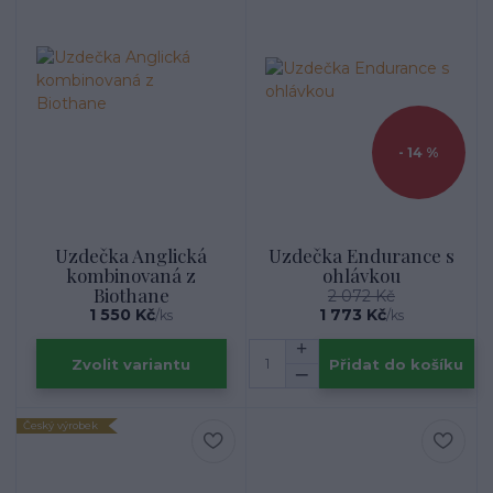
- 14 %
Uzdečka Anglická
Uzdečka Endurance s
kombinovaná z
ohlávkou
Biothane
2 072 Kč
1 550 Kč
1 773 Kč
/
ks
/
ks
Zvolit variantu
Přidat do košíku
Český výrobek