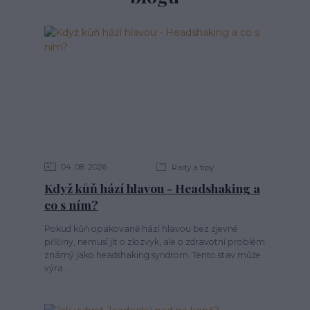
04
08
2026
Rady a tipy
Když kůň hází hlavou - Headshaking a
co s ním?
Pokud kůň opakovaně hází hlavou bez zjevné
příčiny, nemusí jít o zlozvyk, ale o zdravotní problém
známý jako headshaking syndrom. Tento stav může
výra...