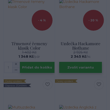
- 4 %
- 20 %
Třmenové řemeny
Uzdečka Hackamore
klasik Color
Biothane
1 402 Kč
2 926 Kč
1 348 Kč
2 345 Kč
/
pár
/
ks
Přidat do košíku
Zvolit variantu
Český výrobek
Český výrobek
Doprava ZDARMA