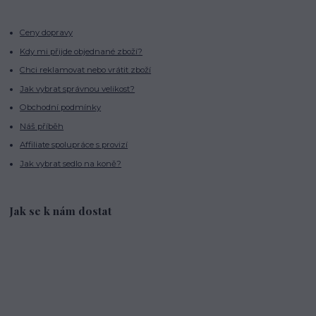
Ceny dopravy
Kdy mi přijde objednané zboží?
Chci reklamovat nebo vrátit zboží
Jak vybrat správnou velikost?
Obchodní podmínky
Náš příběh
Affiliate spolupráce s provizí
Jak vybrat sedlo na koně?
Jak se k nám dostat