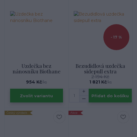
- 17 %
Uzdečka bez
Bezudidlová uzdečka
nánosníku Biothane
sidepull extra
2 194 Kč
954 Kč
1 821 Kč
/
ks
/
ks
Zvolit variantu
Přidat do košíku
Český výrobek
Akce