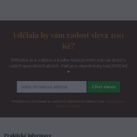
Udělala by vám radost sleva 200
Kč?
Přihlašte se k odběru a buďte mezi prvními, kdo se dozví o
našich speciálních akcích. Platí pro objednávky nad 2000 Kč
♥
Chci slevu
Přihlášením souhlasíte se zasíláním obchodních sdělení a se
zpracováním
osobních údajů.
Praktické informace