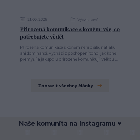
21
05
2026
Výcvik koně
Přirozená komunikace s koněm: vše, co
potřebujete vědět
Přirozená komunikace s koněm není o síle, nátlaku
ani dominanci. Vychází z pochopení toho, jak koně
přemýšlí a jak spolu přirozeně komunikují. Velkou ...
Zobrazit všechny články
Naše komunita na Instagramu ♥