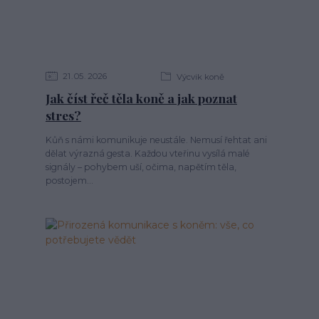
21
05
2026
Výcvik koně
Jak číst řeč těla koně a jak poznat
stres?
Kůň s námi komunikuje neustále. Nemusí řehtat ani
dělat výrazná gesta. Každou vteřinu vysílá malé
signály – pohybem uší, očima, napětím těla,
postojem...