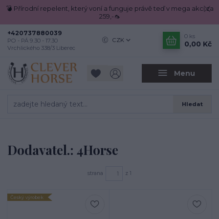
💣 Přírodní repelent, který voní a funguje právě teď v mega akci za
259,-🦟
+420737880039
0
ks
CZK
PO - PÁ 9.30 - 17.30
0,00 Kč
Vrchlického 338/3 Liberec
Menu
Hledat
Dodavatel.: 4Horse
strana
z 1
Český výrobek