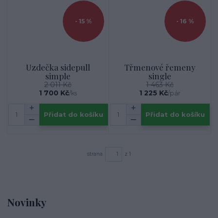
- 15 %
- 16 %
Uzdečka sidepull
Třmenové řemeny
simple
single
2 011 Kč
1 463 Kč
1 700 Kč
1 225 Kč
/
ks
/
pár
Přidat do košíku
Přidat do košíku
strana
z 1
Novinky