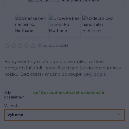
Ohodnotit produkt
Barvy všechny možné podle vzorníku, velikosti
pony,cob,full,xfull - specifikaci napište do poznámky v
košíku. Bez otěží - možno dokoupit.
celý popis
Kdy
do 10 prac. dnů od vašeho objednání
odesíláme?
Velikost