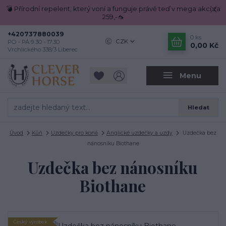
💣 Přírodní repelent, který voní a funguje právě teď v mega akci za
259,-🦟
+420737880039
0
ks
CZK
PO - PÁ 9.30 - 17.30
0,00 Kč
Vrchlického 338/3 Liberec
Menu
Hledat
Úvod
Kůň
Uzdečky pro koně
Anglické uzdečky a uzdy
Uzdečka bez
nánosníku Biothane
Uzdečka bez nánosníku
Biothane
Český výrobek