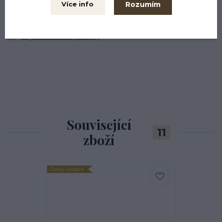
Rozumím
Více info
Kůň
Uzdečky pro koně
Anglické uzdečky a uzdy
Související
11
zboží
Český výrobek
Český výrobek