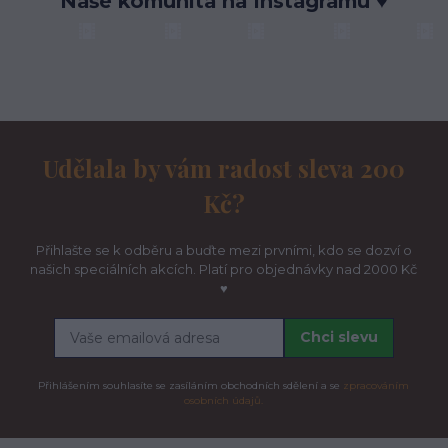
Naše komunita na Instagramu ♥
Udělala by vám radost sleva 200
Kč?
Přihlašte se k odběru a buďte mezi prvními, kdo se dozví o
našich speciálních akcích. Platí pro objednávky nad 2000 Kč
♥
Chci slevu
Přihlášením souhlasíte se zasíláním obchodních sdělení a se
zpracováním
osobních údajů.