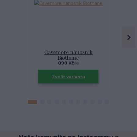
Cavemore nánosník
Akade
Biothane
890 Kč
/
ks
Zvolit variantu
Zv