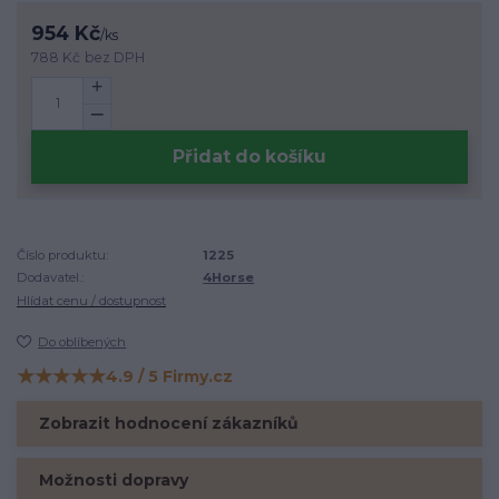
954 Kč
/
ks
788 Kč
bez DPH
Přidat do košíku
Číslo produktu:
1225
Dodavatel.:
4Horse
Hlídat cenu / dostupnost
Do oblíbených
★★★★★
4.9 / 5 Firmy.cz
Hodnocení na Firmy.cz
Zobrazit hodnocení zákazníků
Možnosti dopravy