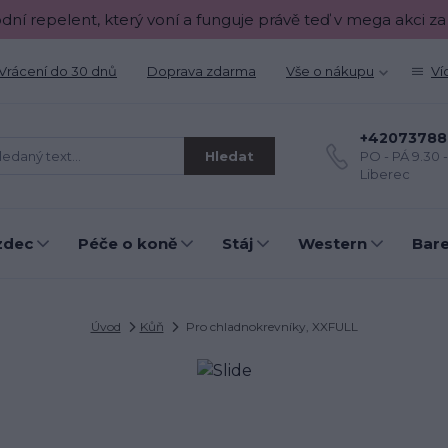
odní repelent, který voní a funguje právě teď v mega akci za
Vrácení do 30 dnů
Doprava zdarma
Vše o nákupu
Ví
+42073788
Hledat
PO - PÁ 9.30 
Liberec
zdec
Péče o koně
Stáj
Western
Bar
Úvod
Kůň
Pro chladnokrevníky, XXFULL