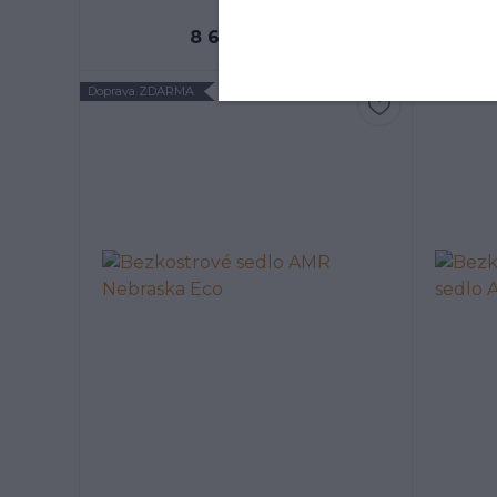
8 690 Kč
92
/
pár
Doprava ZDARMA
Doprava ZD