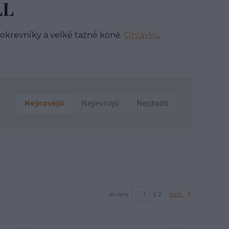
LL
okrevníky a velké tažné koně.
Ohlávky
,
Nejnovější
Nejlevnější
Nejdražší
strana
z 2
další