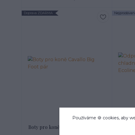
Doprava ZDARMA
Nejprodávaně
Používáme 🍪 cookies, aby we
Boty pro koně Cavallo Big Foot pár
chl