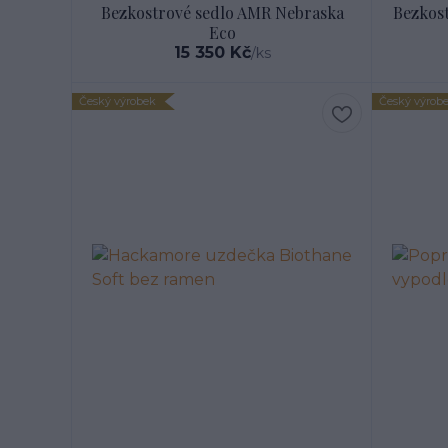
Bezkostrové sedlo AMR Nebraska
Bezkos
Eco
15 350 Kč
/
ks
Český výrobek
Český výrob