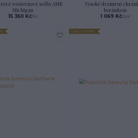
trové westernové sedlo AMR
Vysoké drezurní chráni
Michigan
beránkem
15 350 Kč
1 069 Kč
/
ks
/
pár
ek
Český výrobek