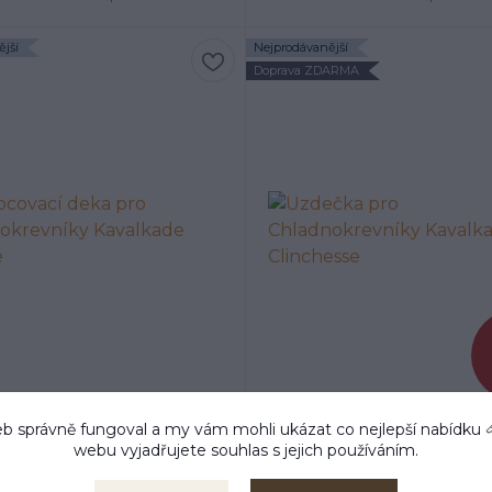
jší
Nejprodávanější
Doprava ZDARMA
b správně fungoval a my vám mohli ukázat co nejlepší
nabídku
1 hodnoc
webu vyjadřujete souhlas s jejich používáním.
Odpocovací deka pro
Uzdečka pro Chladnokre
adnokrevníky Kavalkade
Kavalkade Clinchess