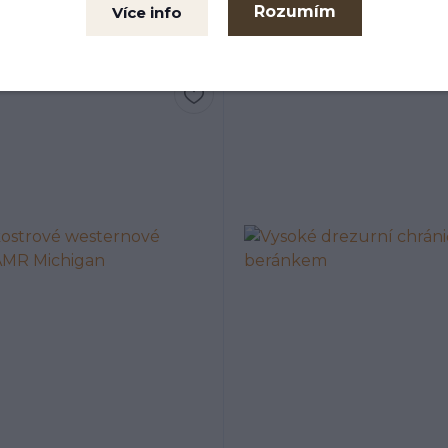
Rozumím
Více info
Ecoline
6 Kč
935 Kč
4 058 Kč
3 508 
/
ks
ARMA