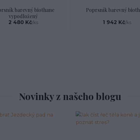
rsník barevný biothane
Poprsník barevný biot
vypodložený
2 480 Kč
1 942 Kč
/
ks
/
ks
Novinky z našeho blogu