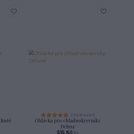
2 hodnocení
lusté
Ohlávka pro chladnokrevníky
Deluxe
515 Kč
/
ks