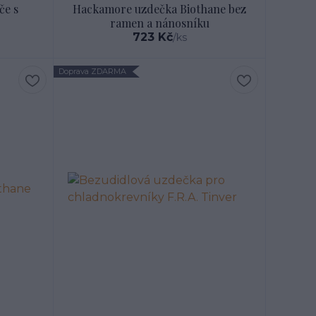
če s
Hackamore uzdečka Biothane bez
ramen a nánosníku
723 Kč
/
ks
Doprava ZDARMA