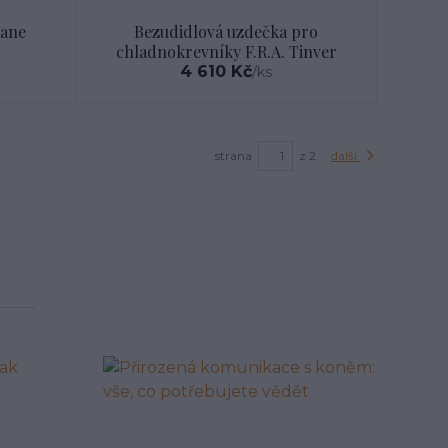
hane
Bezudidlová uzdečka pro
chladnokrevníky F.R.A. Tinver
4 610 Kč
/
ks
strana
z 2
další