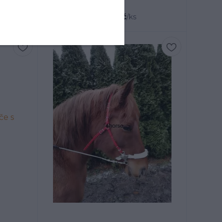
Kč
15 350 Kč
/
ks
/
ks
Český výrobek