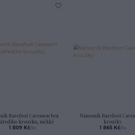
ník Barefoot Cavesson bez
Nánosník Barefoot Caves
středího kroužku, měkký
kroužky
1 809 Kč
1 865 Kč
/
ks
/
ks