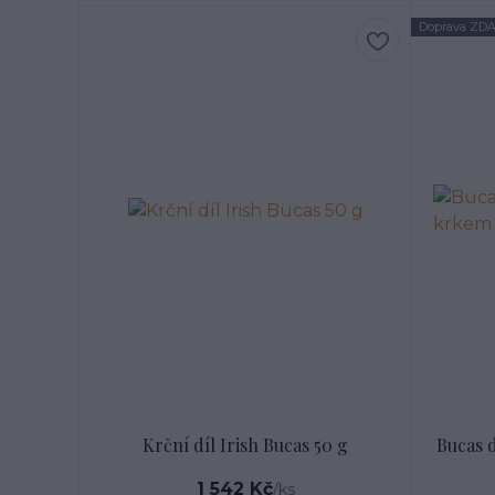
Doprava ZD
Krční díl Irish Bucas 50 g
Bucas 
1 542 Kč
/
ks