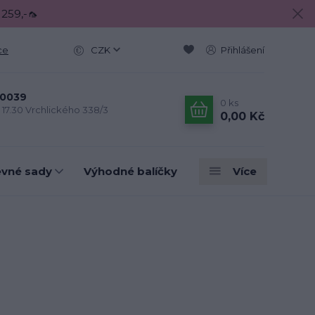
 259,-🦟
ce
CZK
Přihlášení
0039
0
ks
- 17.30 Vrchlického 338/3
0,00 Kč
evné sady
Výhodné balíčky
Více