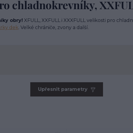
ro chladnokrevníky, XXFU
íky obry!
XFULL, XXFULL i XXXFULL velikosti pro chladn
krky dek
. Velké chrániče, zvony a další.
Upřesnit parametry