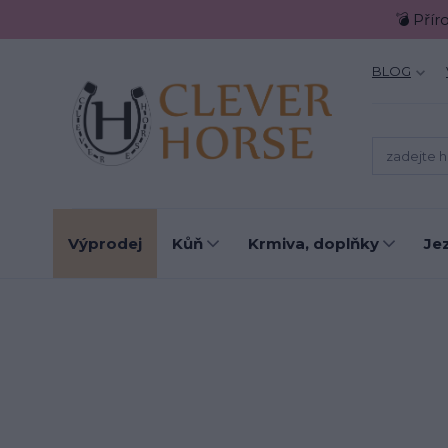
💣 Přír
BLOG
Výprodej
Kůň
Krmiva, doplňky
Je