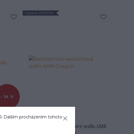
Doprava ZDARMA
- 14 %
🐴 Dalším procházením tohoto
ení
vníky
Bezkostrové westernové sedlo AMR
e
Oregon