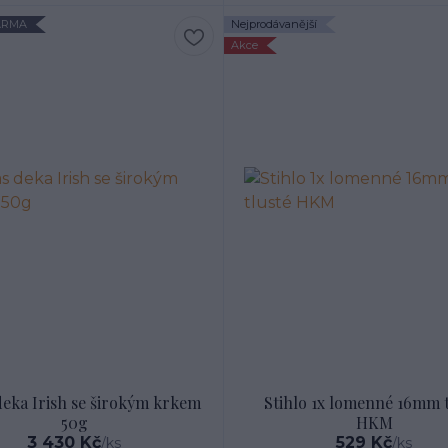
ARMA
Nejprodávanější
Akce
deka Irish se širokým krkem
Stihlo 1x lomenné 16mm t
50g
HKM
3 430 Kč
529 Kč
/
ks
/
ks