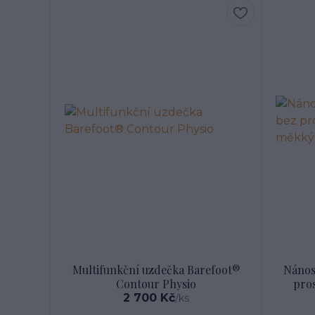
Multifunkční uzdečka Barefoot®
Nános
Contour Physio
pro
2 700 Kč
/
ks