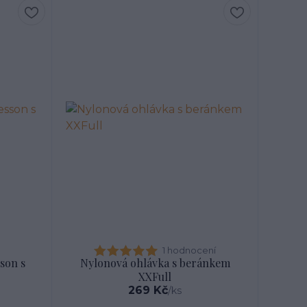
1 hodnocení
son s
Nylonová ohlávka s beránkem
XXFull
269 Kč
/
ks