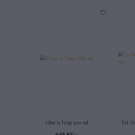
Glue´n Trap 500 ml
Tri-T
445 Kč
/
ks