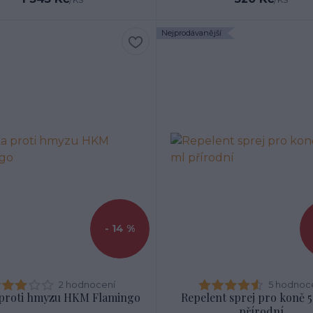
Nejprodávanější
- 14 %
2 hodnocení
5 hodnoc
proti hmyzu HKM Flamingo
Repelent sprej pro koně 
přírodní