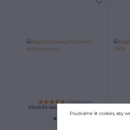
2 hodnocení
Elastická maska Puck bez ochrany
Maska
nosu
Používáme 🍪 cookies, aby we
483 Kč
59
/
ks