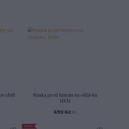
o xfull
Maska proti hmyzu na ohlávku
HKM
690 Kč
/
ks
Akce