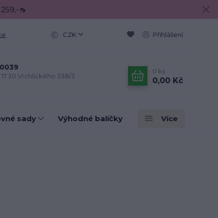
 259,-🦟
ce
CZK
Přihlášení
0039
0
ks
- 17.30 Vrchlického 338/3
0,00 Kč
evné sady
Výhodné balíčky
Více