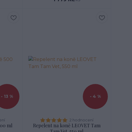
- 13 %
- 4 %
ení
2 hodnocení
500 ml
Repelent na koně LEOVET Tam
Tam Vet, 550 ml