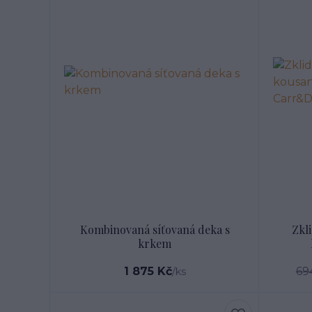
Kombinovaná síťovaná deka s
Zkli
krkem
1 875 Kč
69
/
ks