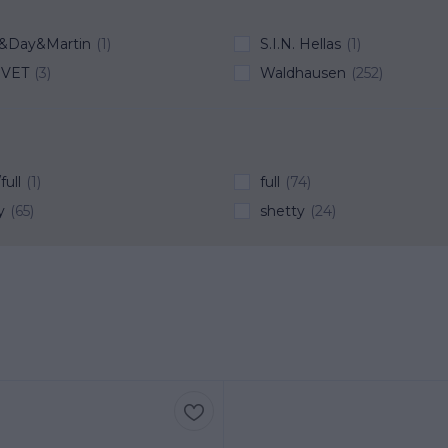
r&Day&Martin
(1)
S.I.N. Hellas
(1)
VET
(3)
Waldhausen
(252)
full
(1)
full
(74)
y
(65)
shetty
(24)