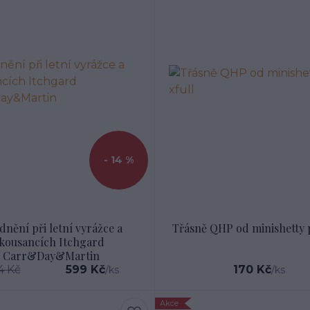
- 14 %
dnění při letní vyrážce a
Třásně QHP od minishetty p
kousancích Itchgard
Carr&Day&Martin
4 Kč
599 Kč
170 Kč
/
ks
/
ks
Akce