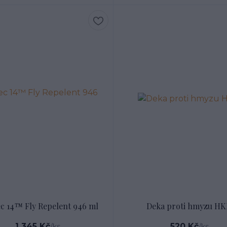
ec 14™ Fly Repelent 946 ml
Deka proti hmyzu H
1 345 Kč
520 Kč
/
ks
/
ks