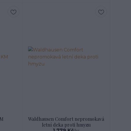
KM
Waldhausen Comfort nepromokavá
letní deka proti hmyzu
1 779 Kč
/
ks