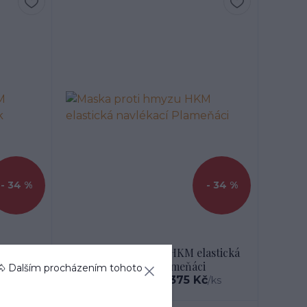
- 34 %
- 34 %
astická
Maska proti hmyzu HKM elastická
navlékací Plameňáci
🐴 Dalším procházením tohoto
č
568 Kč
375 Kč
/
ks
/
ks