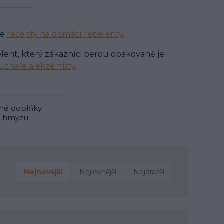
ce
recepty na domácí repelenty
.
pelent, který zákazníci berou opakovaně je
chaře a ekzémisty
.
né doplňky
i hmyzu
Nejnovější
Nejlevnější
Nejdražší