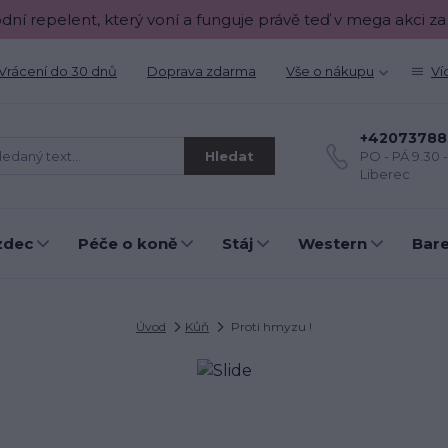
odní repelent, který voní a funguje právě teď v mega akci za
Vrácení do 30 dnů
Doprava zdarma
Vše o nákupu
Ví
+42073788
Hledat
PO - PÁ 9.30 
Liberec
zdec
Péče o koně
Stáj
Western
Bar
Úvod
Kůň
Proti hmyzu !