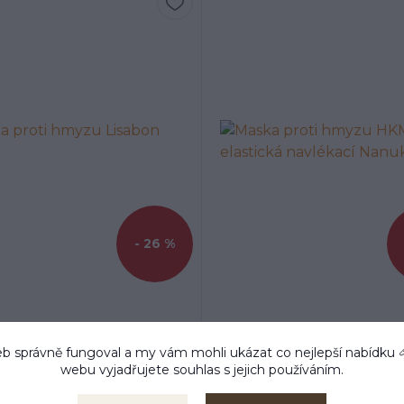
- 26 %
 proti hmyzu Lisabon HKM
Maska proti hmyzu HKM el
navlékací Nanuk
b správně fungoval a my vám mohli ukázat co nejlepší
nabídku
5 Kč
439 Kč
568 Kč
375 K
/
ks
webu vyjadřujete souhlas s jejich používáním.