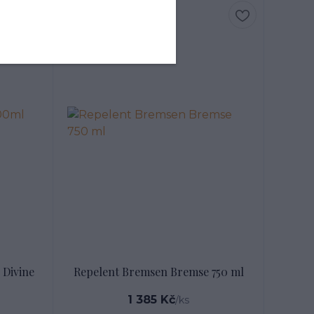
 Divine
Repelent Bremsen Bremse 750 ml
1 385 Kč
/
ks