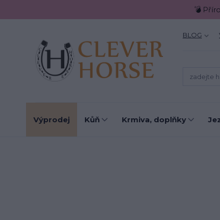
💣 Přír
BLOG
Výprodej
Kůň
Krmiva, doplňky
Je