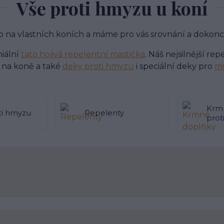
Vše proti hmyzu u koní
 na vlastních koních a máme pro vás srovnání a dokon
niální
tato hojivá repelentní mastička
. Náš nejsilnější re
na koně a také
deky proti hmyzu
i speciální deky pro
mu
Krm
ti hmyzu
Repelenty
prot