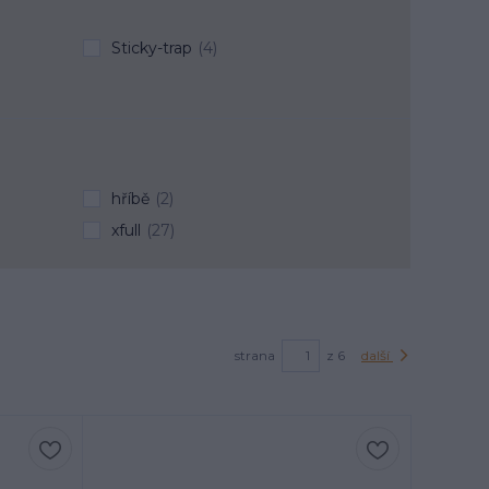
Sticky-trap
(4)
hříbě
(2)
xfull
(27)
strana
z 6
další