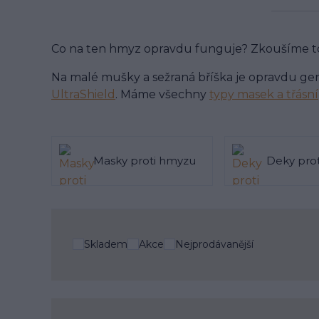
Co na ten hmyz opravdu funguje? Zkoušíme to
Na malé mušky a sežraná bříška je opravdu ge
UltraShield
. Máme všechny
typy masek a třásní
Masky proti hmyzu
Deky pro
Skladem
Akce
Nejprodávanější