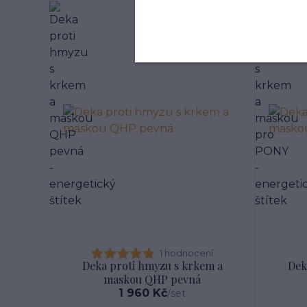
1 hodnocení
Deka proti hmyzu s krkem a
Dek
maskou QHP pevná
1 960 Kč
/
set