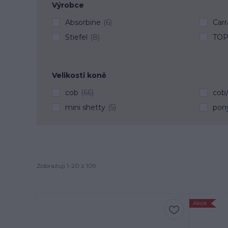
Výrobce
Absorbine
(6)
Car
Stiefel
(8)
TOP
Velikosti koně
cob
(66)
cob/
mini shetty
(5)
pon
Zobrazuji 1-20 z 109
Akce