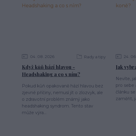
04
08
2026
24
06
Rady a tipy
Když kůň hází hlavou -
Jak vybr
Headshaking a co s ním?
Nevíte, j
pro sebe
Pokud kůň opakovaně hází hlavou bez
článku se
zjevné příčiny, nemusí jít o zlozvyk, ale
zaměřit, j
o zdravotní problém známý jako
headshaking syndrom. Tento stav
může výra...