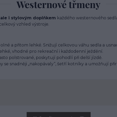
Westernové třmeny
,
ale i stylovým doplňkem
každého westernového sedla. 
celkový vzhled výstroje.
olné a přitom lehké. Snižují celkovou váhu sedla a usna
lehké, vhodné pro rekreační i každodenní ježdění.
sto polstrované, poskytují pohodlí při delší jízdě.
by se snadněji „nakopávaly“, šetří kotníky a umožňují při