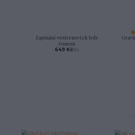
Zapínání westernových fedr
Graví
řemenů
649 Kč
/
ks