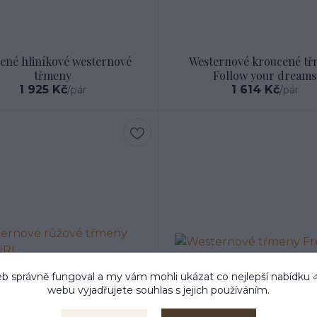
ené hliníkové westernové
Westernové kroucené t
třmeny
Follow your dreams
1 925 Kč
1 614 Kč
/
pár
/
pár
b správně fungoval a my vám mohli ukázat co nejlepší
nabídku
webu vyjadřujete souhlas s jejich používáním.