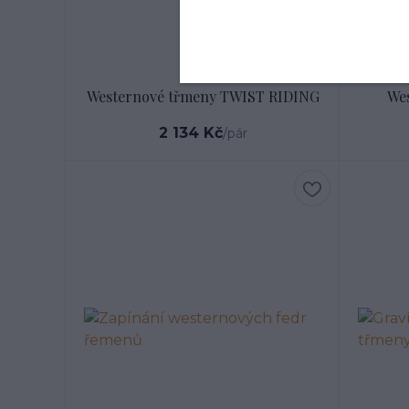
Westernové třmeny TWIST RIDING
We
2 134 Kč
/
pár