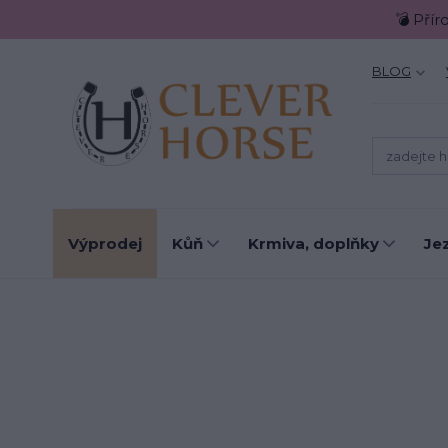
💣 Přír
BLOG
Výprodej
Kůň
Krmiva, doplňky
Je