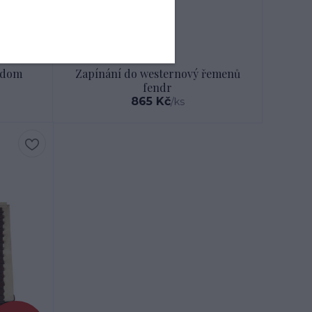
edom
Zapínání do westernový řemenů
fendr
865 Kč
/
ks