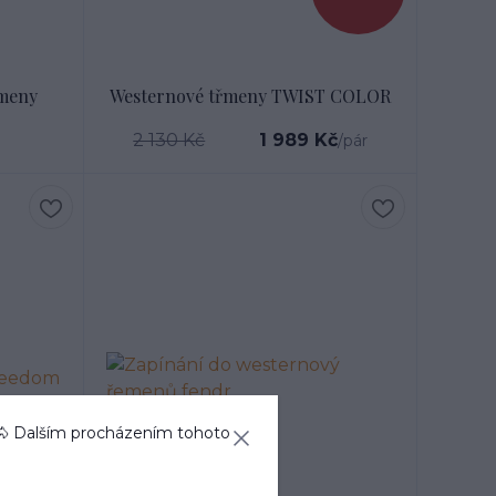
řmeny
Westernové třmeny TWIST COLOR
2 130 Kč
1 989 Kč
/
pár
🐴 Dalším procházením tohoto