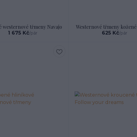
é westernové třmeny Navajo
Westernové třmeny kožené
1 675 Kč
625 Kč
/
pár
/
pár