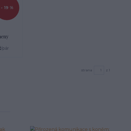
- 19 %
meny
č
/
pár
strana
z 1