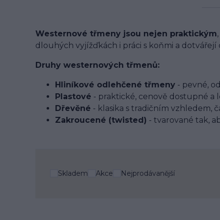
Westernové třmeny jsou nejen praktickým
dlouhých vyjížďkách i práci s koňmi a dotvářejí 
Druhy westernových třmenů:
Hliníkové odlehčené třmeny
- pevné, od
Plastové
- praktické, cenově dostupné a 
Dřevěné
- klasika s tradičním vzhledem, ča
Zakroucené (twisted)
- tvarované tak, a
Skladem
Akce
Nejprodávanější