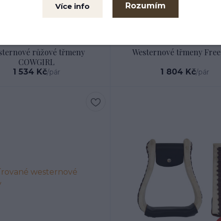
Rozumím
Více info
sternové růžové třmeny
Westernové třmeny Fre
COWGIRL
1 534 Kč
1 804 Kč
/
pár
/
pár