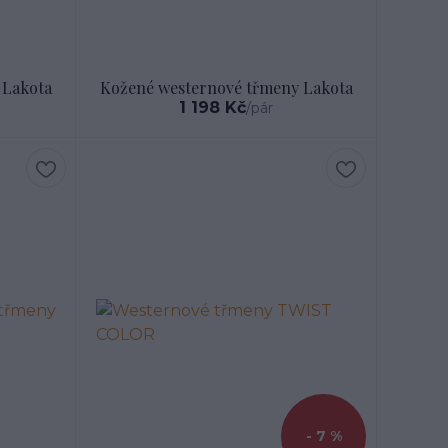
 Lakota
Kožené westernové třmeny Lakota
1 198 Kč
/
pár
- 7 %