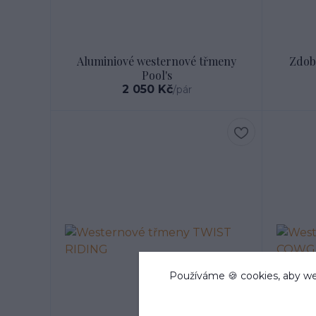
Aluminiové westernové třmeny
Zdob
Pool's
2 050 Kč
/
pár
Používáme 🍪 cookies, aby we