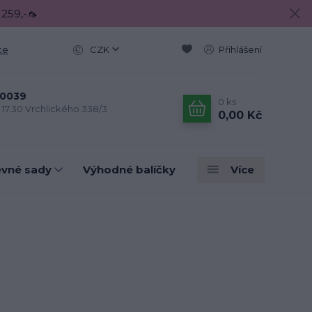
 259,-🦟
ce
CZK
Přihlášení
0039
0
ks
- 17.30 Vrchlického 338/3
0,00 Kč
evné sady
Výhodné balíčky
Více