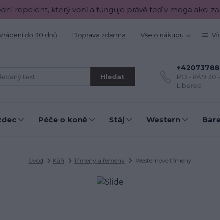
odní repelent, který voní a funguje právě teď v mega akci za
Vrácení do 30 dnů
Doprava zdarma
Vše o nákupu
Ví
+42073788
Hledat
PO - PÁ 9.30 
Liberec
zdec
Péče o koně
Stáj
Western
Bar
Úvod
Kůň
Třmeny a řemeny
Westernové třmeny