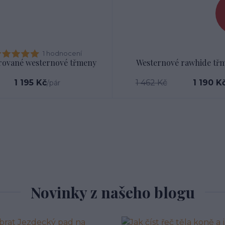
1 hodnocení
rované westernové třmeny
Westernové rawhide tř
1 195 Kč
1 462 Kč
1 190 K
/
pár
Novinky z našeho blogu