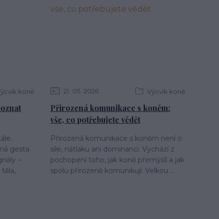
21
05
2026
ýcvik koně
Výcvik koně
 poznat
Přirozená komunikace s koněm:
vše, co potřebujete vědět
ále.
Přirozená komunikace s koněm není o
ná gesta.
síle, nátlaku ani dominanci. Vychází z
gnály –
pochopení toho, jak koně přemýšlí a jak
těla,
spolu přirozeně komunikují. Velkou ...