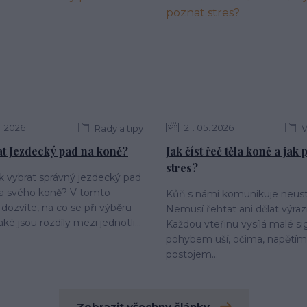
2026
21
05
2026
Rady a tipy
V
at Jezdecký pad na koně?
Jak číst řeč těla koně a jak
stres?
ak vybrat správný jezdecký pad
 a svého koně? V tomto
Kůň s námi komunikuje neust
 dozvíte, na co se při výběru
Nemusí řehtat ani dělat výraz
aké jsou rozdíly mezi jednotli...
Každou vteřinu vysílá malé si
pohybem uší, očima, napětím 
postojem...
Zobrazit všechny články