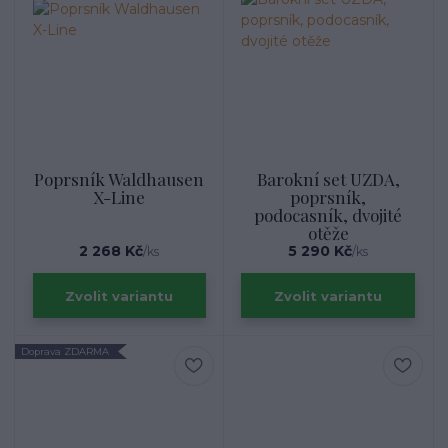
Poprsník Waldhausen
Barokní set UZDA,
X-Line
poprsník,
podocasník, dvojité
otěže
2 268 Kč
5 290 Kč
/
ks
/
ks
Zvolit variantu
Zvolit variantu
Doprava ZDARMA