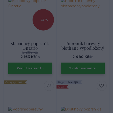
- 25 %
5ti bodový poprsník
Poprsník barevný
Ontario
biothane vypodložený
2 896 Kč
2 163 Kč
2 480 Kč
/
ks
/
ks
Zvolit variantu
Zvolit variantu
Český výrobek
Nejprodávanější
Akce