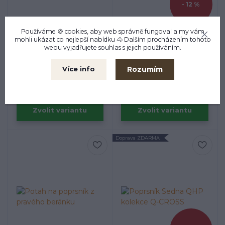
- 12 %
Používáme 🍪 cookies, aby web správně fungoval a my vám
mohli ukázat co nejlepší
nabídku
🐴 Dalším procházením tohoto
webu vyjadřujete souhlas s jejich používáním.
Acavallo 5ti bodový
Elastický kožený
poprsník kožený
poprsník s nylonovou
podšívkou
Rozumím
Více info
1 763 Kč
6 270 Kč
1 560 Kč
/
ks
/
ks
Zvolit variantu
Zvolit variantu
Doprava ZDARMA