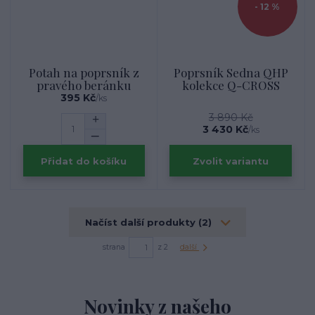
- 12 %
Potah na poprsník z
Poprsník Sedna QHP
pravého beránku
kolekce Q-CROSS
395 Kč
/
ks
3 890 Kč
3 430 Kč
/
ks
Přidat do košíku
Zvolit variantu
Načíst další produkty (2)
strana
z 2
další
Novinky z našeho