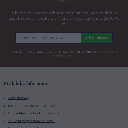
Přihlašte se k odběru a buďte mezi prvními, kdo se dozví o
našich speciálních akcích. Platí pro objednávky nad 2000 Kč
♥
Chci slevu
Přihlášením souhlasíte se zasíláním obchodních sdělení a se
zpracováním
osobních údajů.
Praktické informace
Ceny dopravy
Kdy mi přijde objednané zboží?
Chci reklamovat nebo vrátit zboží
Jak vybrat správnou velikost?