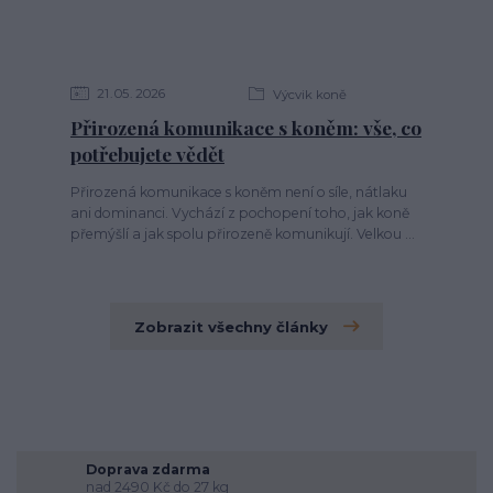
21
05
2026
Výcvik koně
Přirozená komunikace s koněm: vše, co
potřebujete vědět
Přirozená komunikace s koněm není o síle, nátlaku
ani dominanci. Vychází z pochopení toho, jak koně
přemýšlí a jak spolu přirozeně komunikují. Velkou ...
Zobrazit všechny články
Doprava zdarma
nad 2490 Kč do 27 kg