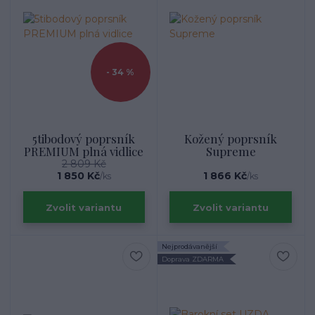
- 34 %
5tibodový poprsník
Kožený poprsník
PREMIUM plná vidlice
Supreme
2 809 Kč
1 850 Kč
1 866 Kč
/
ks
/
ks
Zvolit variantu
Zvolit variantu
Nejprodávanější
Doprava ZDARMA