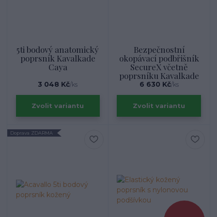
5ti bodový anatomický
Bezpečnostní
poprsník Kavalkade
okopávací podbřišník
Caya
SecureX včetně
poprsníku Kavalkade
3 048 Kč
6 630 Kč
/
ks
/
ks
Zvolit variantu
Zvolit variantu
Doprava ZDARMA