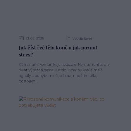
21
05
2026
Výcvik koně
Jak číst řeč těla koně a jak poznat
stres?
Kůň s námi komunikuje neustále. Nemusí řehtat ani
dělat výrazná gesta. Každou vteřinu vysílá malé
signály – pohybem uší, očima, napětím těla,
postojem...