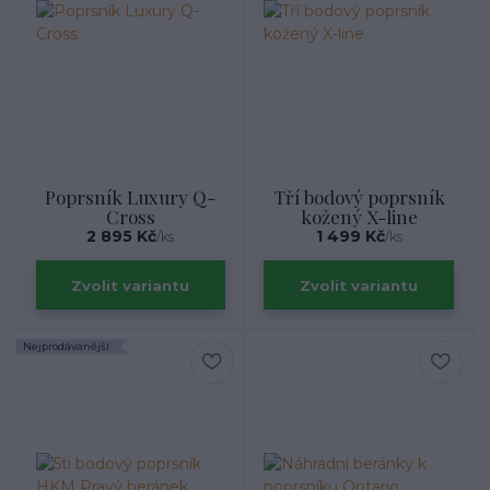
Poprsník Luxury Q-
Tří bodový poprsník
Cross
kožený X-line
2 895 Kč
1 499 Kč
/
ks
/
ks
Zvolit variantu
Zvolit variantu
Nejprodávanější