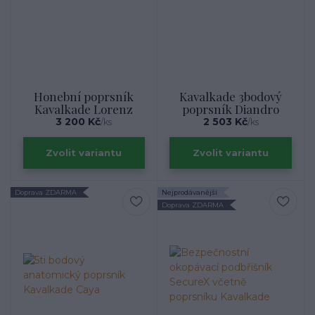
Honební poprsník
Kavalkade 3bodový
Kavalkade Lorenz
poprsník Diandro
3 200 Kč
2 503 Kč
/
ks
/
ks
Zvolit variantu
Zvolit variantu
Doprava ZDARMA
Nejprodávanější
Doprava ZDARMA