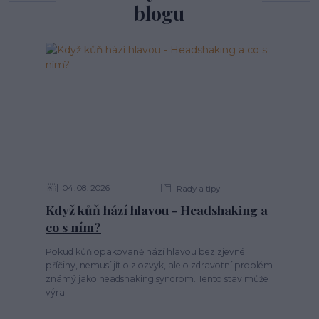
blogu
04
08
2026
Rady a tipy
Když kůň hází hlavou - Headshaking a
co s ním?
Pokud kůň opakovaně hází hlavou bez zjevné
příčiny, nemusí jít o zlozvyk, ale o zdravotní problém
známý jako headshaking syndrom. Tento stav může
výra...