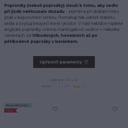
Poprsníky (neboli poprsáky) slouží k tomu, aby sedlo
při jízdě neklouzalo dozadu
- zejména při skákání nebo
jízdě v kopcovitém terénu. Pomáhají tak udržet stabilitu
sedla a zvyšují bezpečí koně i jezdce. V naší nabídce najdete
anglické poprsníky včetně martingalové vedlice v několika
variantách od
tříbodových, honebních až po
pětibodové poprsáky s beránkem.
Upřesnit parametry
Zobrazuji 1-20 z 22
strana
z 2
další
Nejprodávanější
Akce