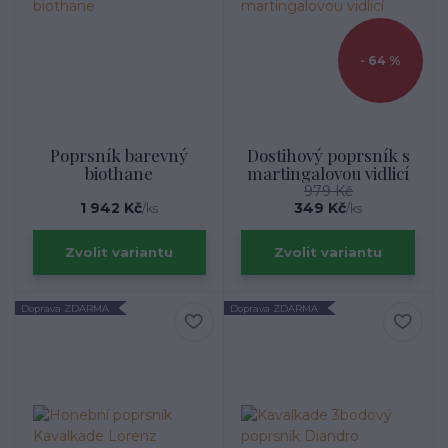
- 64 %
Poprsník barevný
Dostihový poprsník s
biothane
martingalovou vidlicí
979 Kč
1 942 Kč
349 Kč
/
ks
/
ks
Zvolit variantu
Zvolit variantu
Doprava ZDARMA
Doprava ZDARMA