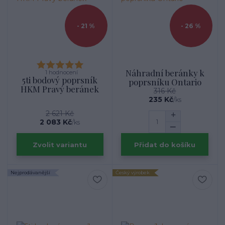
- 21 %
- 26 %
Náhradní beránky k
1 hodnocení
5ti bodový poprsník
poprsníku Ontario
HKM Pravý beránek
316 Kč
235 Kč
/
ks
2 621 Kč
2 083 Kč
/
ks
Zvolit variantu
Přidat do košíku
Nejprodávanější
Český výrobek