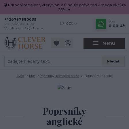
💣 Přírodní repelent, který voní a funguje právě teď v mega akci za
259,-🦟
+420737880039
0
ks
CZK
PO - PÁ 9.30 - 17.30
0,00 Kč
Vrchlického 338/3 Liberec
Menu
Hledat
Úvod
Kůň
Poprsníky, pomocné otěže
Poprsníky anglické
Poprsníky
anglické