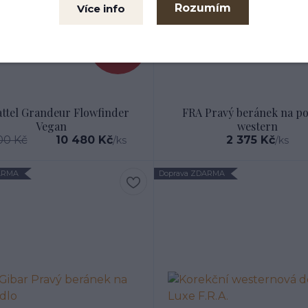
Rozumím
Více info
- 28 %
attel Grandeur Flowfinder
FRA Pravý beránek na po
Vegan
western
00 Kč
10 480 Kč
2 375 Kč
/
ks
/
ks
ARMA
Doprava ZDARMA