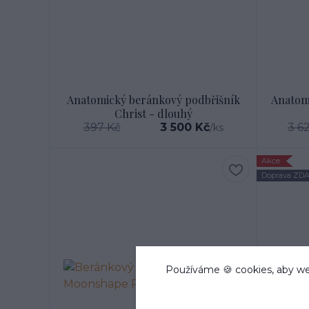
Anatomický beránkový podbřišník
Anatom
Christ - dlouhý
397 Kč
3 500 Kč
3 6
/
ks
Akce
Doprava ZD
Používáme 🍪 cookies, aby we