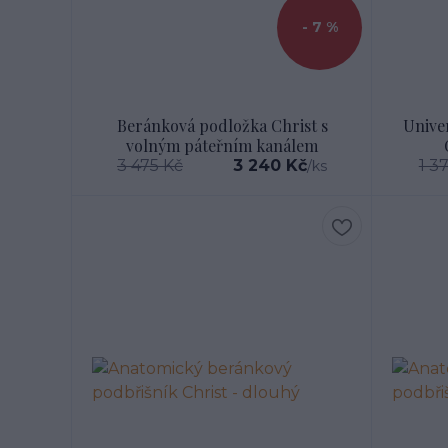
- 7 %
Beránková podložka Christ s
Unive
volným páteřním kanálem
3 475 Kč
3 240 Kč
1 3
/
ks