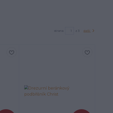
strana
z 3
další