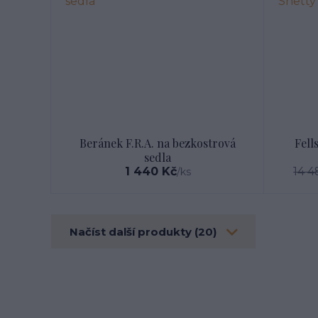
Beránek F.R.A. na bezkostrová
Fell
sedla
1 440 Kč
14 4
/
ks
Načíst další produkty (20)