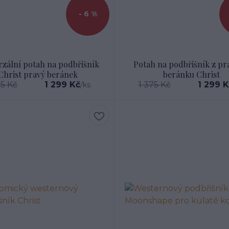
- 6 %
rzální potah na podbřišník
Potah na podbřišník z p
Christ pravý beránek
beránku Christ
75 Kč
1 299 Kč
1 375 Kč
1 299 
/
ks