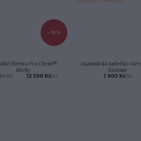
- 13 %
sattel Iberica Pro Christ®
Anatomická uzdečka s be
Shetty
Kentaur
80 Kč
12 590 Kč
1 900 Kč
/
ks
/
ks