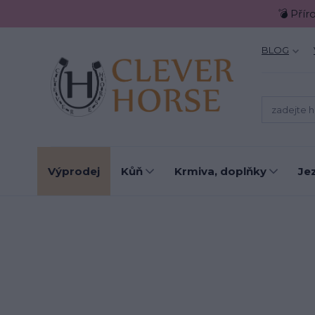
💣 Přír
BLOG
Výprodej
Kůň
Krmiva, doplňky
Je