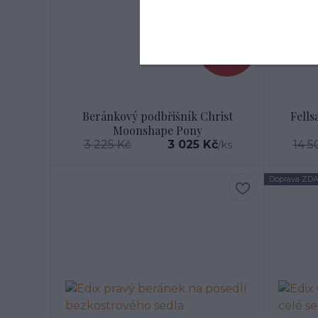
- 6 %
Beránkový podbřišník Christ
Fells
Moonshape Pony
3 225 Kč
3 025 Kč
14 5
/
ks
Doprava ZD