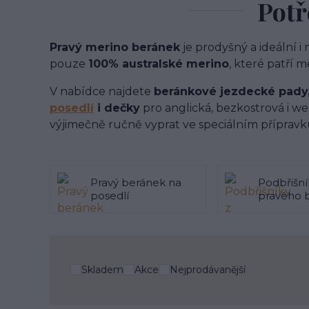
Potř
Pravý merino beránek
je prodyšný a ideální i
pouze
100% australské merino
, které patří m
V nabídce najdete
beránkové jezdecké pady
posedlí
i dečky
pro anglická, bezkostrová i w
výjimečně ručně vyprat ve speciálním přípravk
Pravý beránek na
Podbřišní
posedlí
pravého 
Skladem
Akce
Nejprodávanější