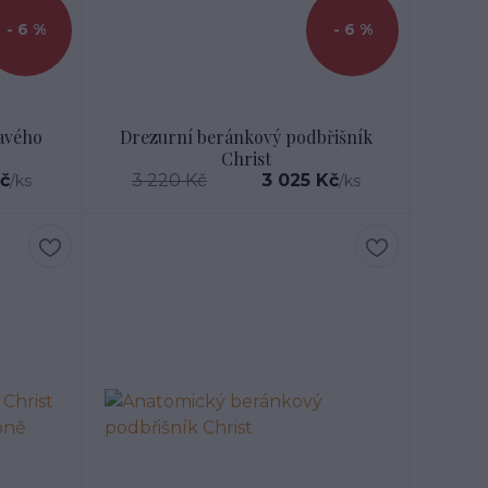
- 6 %
- 6 %
ravého
Drezurní beránkový podbřišník
Christ
Kč
3 220 Kč
3 025 Kč
/
ks
/
ks