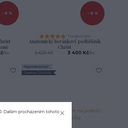
- 6 %
- 6 %
1 hodnocení
hrist
Anatomický beránkový podbřišník
koně
Christ
Kč
3 625 Kč
3 400 Kč
/
ks
/
ks
Nejprodávanější
Doprava ZDARMA
🐴 Dalším procházením tohoto