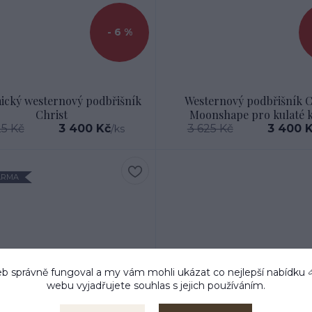
- 6 %
ický westernový podbřišník
Westernový podbřišník C
Christ
Moonshape pro kulaté 
25 Kč
3 400 Kč
3 625 Kč
3 400 
/
ks
ARMA
b správně fungoval a my vám mohli ukázat co nejlepší
nabídku
webu vyjadřujete souhlas s jejich používáním.