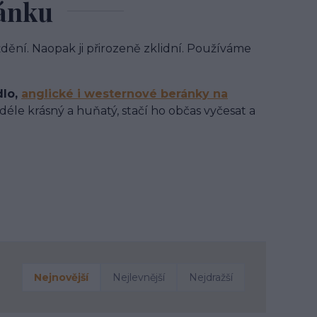
ránku
áždění. Naopak ji přirozeně zklidní. Používáme
dlo,
anglické i westernové beránky na
éle krásný a huňatý, stačí ho občas vyčesat a
Nejnovější
Nejlevnější
Nejdražší