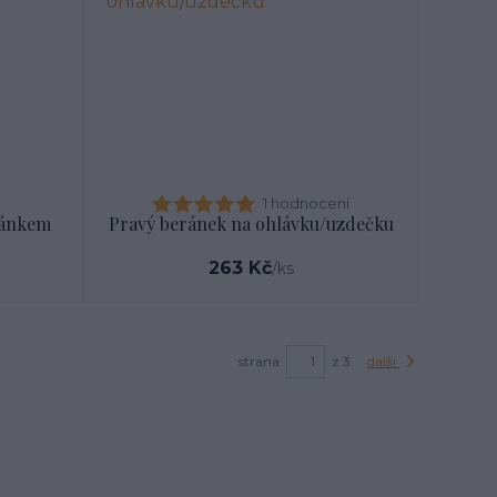
1 hodnocení
ránkem
Pravý beránek na ohlávku/uzdečku
263 Kč
/
ks
strana
z 3
další