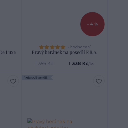
- 4 %
2 hodnocení
De Luxe
Pravý beránek na posedlí F.R.A.
1 395 Kč
1 338 Kč
/
ks
Nejprodávanější