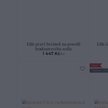
Edix pravý beránek na posedlí
Edix G
bezkostrového sedla
1 447 Kč
/
ks
Akce
Doprava ZD