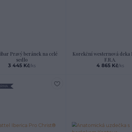
ibar Pravý beránek na celé
Korekční westernová deka 
sedlo
F.R.A.
3 445 Kč
4 865 Kč
/
ks
/
ks
ARMA