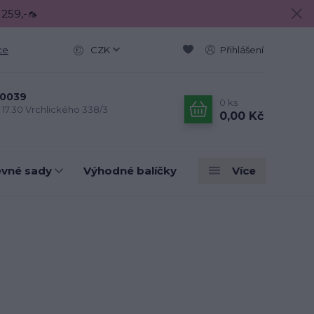
 259,-🦟
ce
CZK
Přihlášení
0039
0
ks
- 17.30 Vrchlického 338/3
0,00 Kč
evné sady
Výhodné balíčky
Více