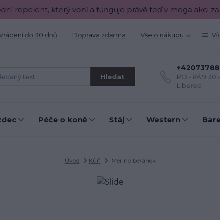
odní repelent, který voní a funguje právě teď v mega akci za
Vrácení do 30 dnů
Doprava zdarma
Vše o nákupu
Ví
+42073788
Hledat
PO - PÁ 9.30 
Liberec
zdec
Péče o koně
Stáj
Western
Bar
Úvod
Kůň
Merino beránek