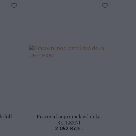
/full
Pracovní nepromokavá deka
REFLEXNÍ
2 052 Kč
/
ks