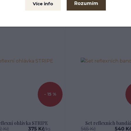
Rozumím
Více info
- 15 %
eflexní ohlávka STRIPE
Set reflexních bandá
2 Kč
375 Kč
565 Kč
540 K
/
ks