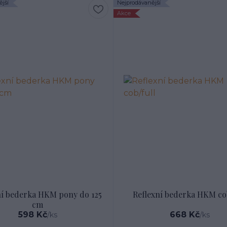
jší
Nejprodávanější
Akce
ní bederka HKM pony do 125
Reflexní bederka HKM cob
cm
598 Kč
668 Kč
/
ks
/
ks