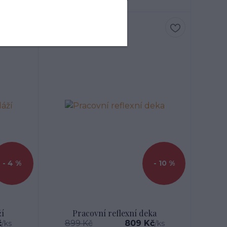
- 4 %
- 10 %
ží
Pracovní reflexní deka
č
899 Kč
809 Kč
/
ks
/
ks