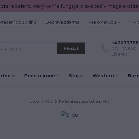
odní repelent, který voní a funguje právě teď v mega akci za
Vrácení do 30 dnů
Doprava zdarma
Vše o nákupu
Ví
+42073788
Hledat
PO - PÁ 9.30 
Liberec
zdec
Péče o koně
Stáj
Western
Bar
Úvod
Kůň
Reflexní bezpečnostní prvky