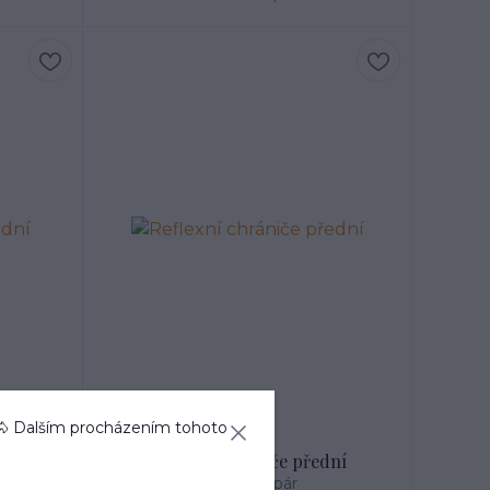
🐴 Dalším procházením tohoto
ní
Reflexní chrániče přední
1 185 Kč
/
pár