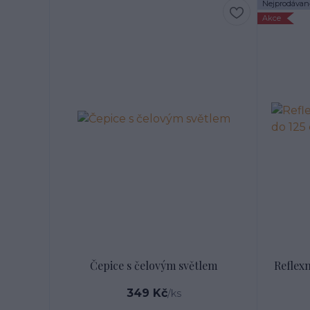
Nejprodávaně
Akce
Čepice s čelovým světlem
Reflex
349 Kč
/
ks