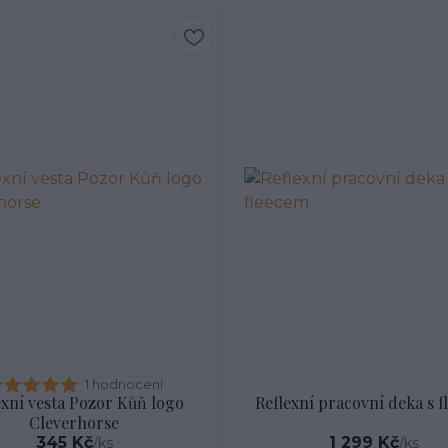
1 hodnocení
exní vesta Pozor Kůň logo
Reflexní pracovní deka s 
Cleverhorse
345 Kč
1 299 Kč
/
ks
/
ks