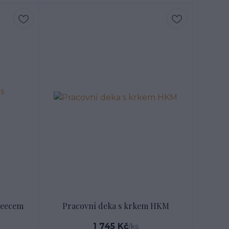
fleecem
Pracovní deka s krkem HKM
1 745 Kč
/
ks