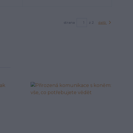
strana
z 2
další