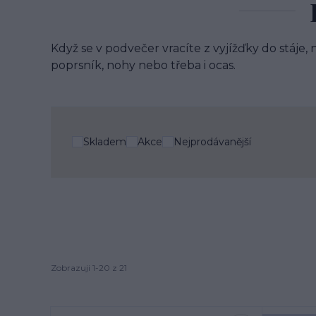
Když se v podvečer vracíte z vyjížďky do stáje, 
poprsník, nohy nebo třeba i ocas.
Skladem
Akce
Nejprodávanější
Zobrazuji 1-20 z 21