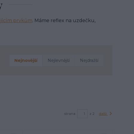
y
ujícím prvkům
. Máme reflex na uzdečku,
Nejnovější
Nejlevnější
Nejdražší
strana
z 2
další