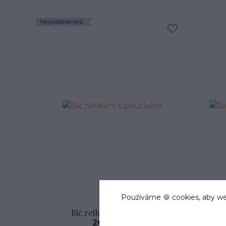
Nejprodávanější
Používáme 🍪 cookies, aby we
Bič reflexní s poutkem
Sa
269 Kč
/
ks