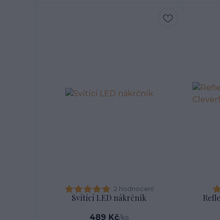
2 hodnocení
Svítící LED nákrčník
Refl
489 Kč
/
ks