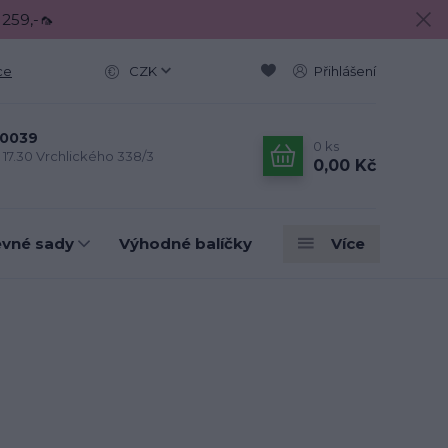
 259,-🦟
ce
CZK
Přihlášení
0039
0
ks
- 17.30 Vrchlického 338/3
0,00 Kč
evné sady
Výhodné balíčky
Více