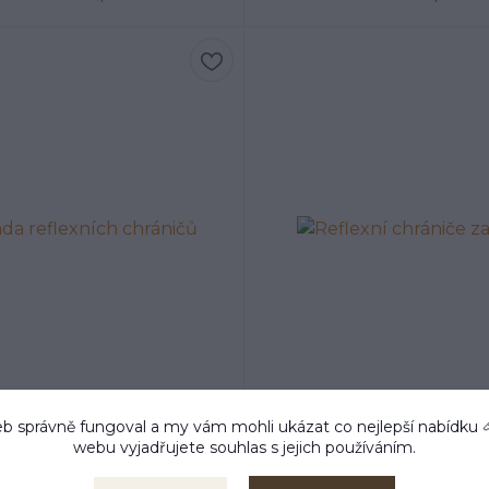
b správně fungoval a my vám mohli ukázat co nejlepší
nabídku
webu vyjadřujete souhlas s jejich používáním.
da reflexních chráničů
Reflexní chrániče zad
1 824 Kč
834 Kč
/
ks
/
ks