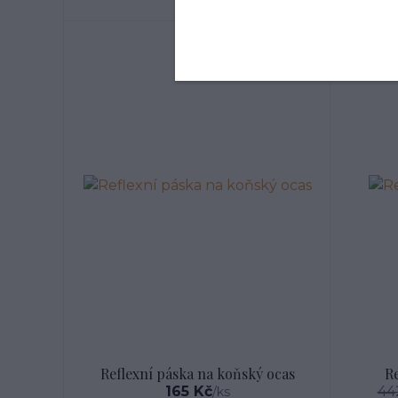
Reflexní páska na koňský ocas
R
165 Kč
44
/
ks