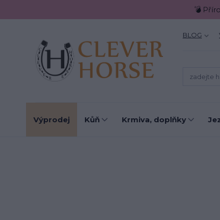
💣 Přír
BLOG
Výprodej
Kůň
Krmiva, doplňky
Je