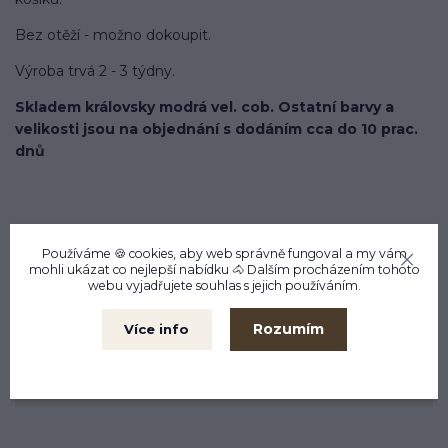
Bez otěží - možno dokoupit.
Výroba trvá 2 - 3 týdny.
Skladem královsky modrá vel. cob. Ostatní barvy a
velikosti jsou na objednání s dodáním cca do 10 prac.
dnů
Používáme 🍪 cookies, aby web správně fungoval a my vám
mohli ukázat co nejlepší
nabídku
🐴 Dalším procházením tohoto
webu vyjadřujete souhlas s jejich používáním.
Chcete se na něco zeptat?
Rozumím
Více info
Anna Kohútová
+420737880039
PO - PÁ 9.30 - 17.30 Vrchlického 338/3 Liberec
objednavky@cleverhorse.cz