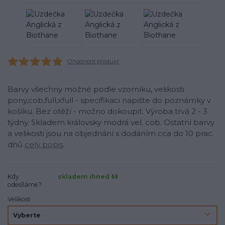
Ohodnotit produkt
Barvy všechny možné podle vzorníku, velikosti
pony,cob,full,xfull - specifikaci napište do poznámky v
košíku. Bez otěží - možno dokoupit. Výroba trvá 2 - 3
týdny. Skladem královsky modrá vel. cob. Ostatní barvy
a velikosti jsou na objednání s dodáním cca do 10 prac.
dnů
celý popis
Kdy
skladem ihned ⬇️⬇️
odesíláme?
Velikost