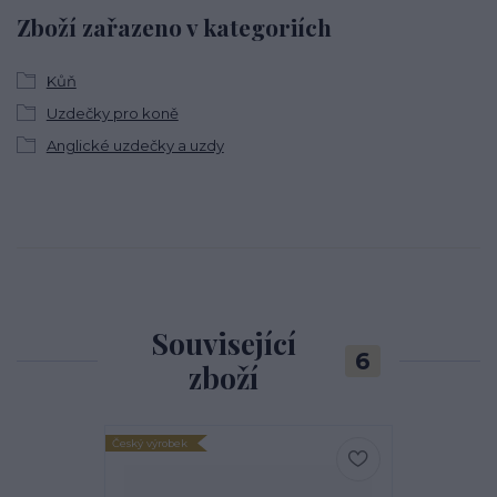
Zboží zařazeno v kategoriích
Kůň
Uzdečky pro koně
Anglické uzdečky a uzdy
Související
6
zboží
Český výrobek
Český výrobek