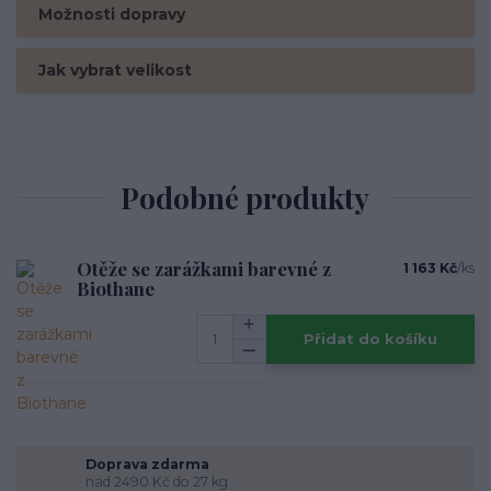
Možnosti dopravy
Jak vybrat velikost
Podobné produkty
Otěže se zarážkami barevné z
1 163 Kč
/
ks
Biothane
Přidat do košíku
Doprava zdarma
nad 2490 Kč do 27 kg