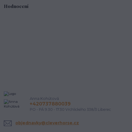
Hodnocení
Anna Kohútová
+420737880039
PO - PÁ 9.30 - 17.30 Vrchlického 338/3 Liberec
objednavky@cleverhorse.cz