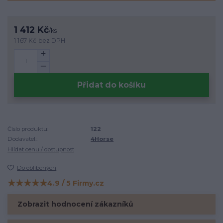
1 412 Kč
/
ks
1 167 Kč
bez DPH
Přidat do košíku
Číslo produktu:
122
Dodavatel.:
4Horse
Hlídat cenu / dostupnost
Do oblíbených
★★★★★
4.9 / 5 Firmy.cz
Hodnocení na Firmy.cz
Zobrazit hodnocení zákazníků