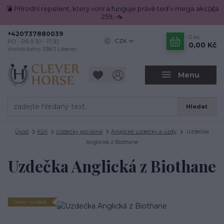
💣 Přírodní repelent, který voní a funguje právě teď v mega akci za
259,-🦟
+420737880039
0
ks
CZK
PO - PÁ 9.30 - 17.30
0,00 Kč
Vrchlického 338/3 Liberec
Menu
Hledat
Úvod
Kůň
Uzdečky pro koně
Anglické uzdečky a uzdy
Uzdečka
Anglická z Biothane
Uzdečka Anglická z Biothane
Český výrobek