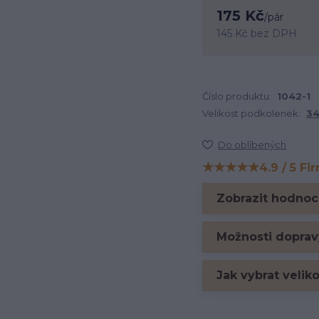
175 Kč
/
pár
145 Kč
bez DPH
Číslo produktu:
1042-1
Velikost podkolenek:
34
Do oblíbených
★★★★★
4.9 / 5 Fi
Hodnocení na Firm
Zobrazit hodnoc
Možnosti doprav
Jak vybrat velik