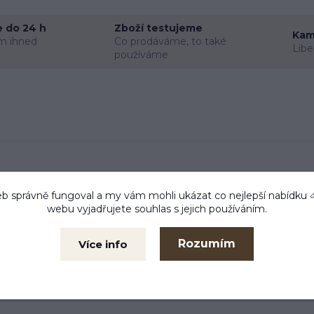
 do 24 h
Zboží testujeme
Kam
m ihned
Co prodáváme, to také
Libe
používáme
b správně fungoval a my vám mohli ukázat co nejlepší
nabídku
webu vyjadřujete souhlas s jejich používáním.
né z polyamidu a bavlny.
Rozumím
Více info