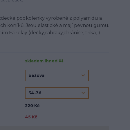
tit produkt
ezdecké podkolenky vyrobené z polyamidu a
cích koníků. Jsou elastické a mají pevnou gumu.
ím Fairplay (dečky,čabraky,chrániče, trika,..)
skladem ihned ⬇️⬇️
220 Kč
45 Kč