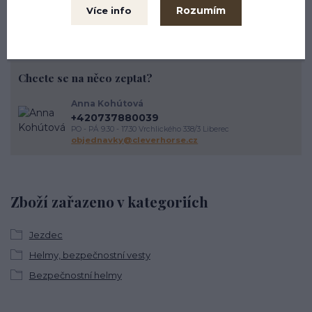
Rozumím
Více info
Chcete se na něco zeptat?
Anna Kohútová
+420737880039
PO - PÁ 9.30 - 17.30 Vrchlického 338/3 Liberec
objednavky@cleverhorse.cz
Zboží zařazeno v kategoriích
Jezdec
Helmy, bezpečnostní vesty
Bezpečnostní helmy