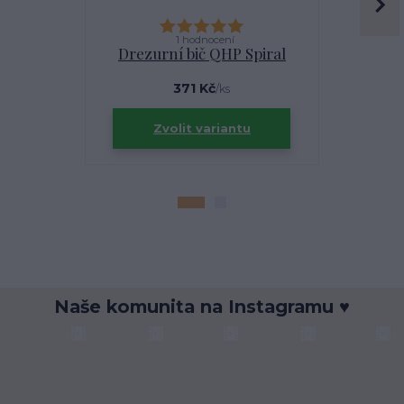
Páteřn
1 hodnocení
Drezurní bič QHP Spiral
F
371 Kč
/
ks
Zvolit variantu
Zv
Naše komunita na Instagramu ♥