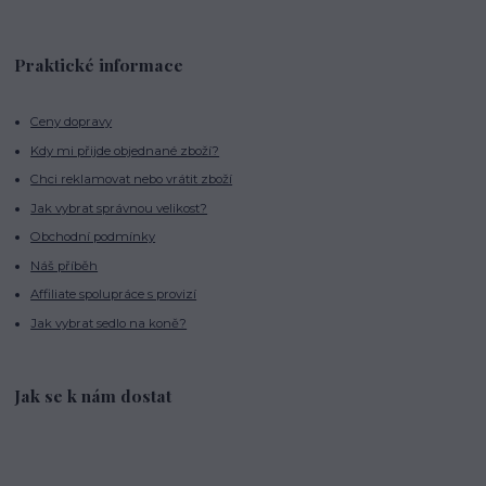
Praktické informace
Ceny dopravy
Kdy mi přijde objednané zboží?
Chci reklamovat nebo vrátit zboží
Jak vybrat správnou velikost?
Obchodní podmínky
Náš příběh
Affiliate spolupráce s provizí
Jak vybrat sedlo na koně?
Jak se k nám dostat