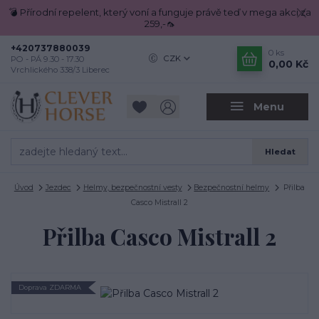
💣 Přírodní repelent, který voní a funguje právě teď v mega akci za
259,-🦟
+420737880039
0
ks
CZK
PO - PÁ 9.30 - 17.30
0,00 Kč
Vrchlického 338/3 Liberec
Menu
Hledat
Úvod
Jezdec
Helmy, bezpečnostní vesty
Bezpečnostní helmy
Přilba
Casco Mistrall 2
Přilba Casco Mistrall 2
Doprava ZDARMA