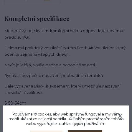
Kompletní specifikace
Moderní vysoce kvalitní komfortní helma odpovídající novému
předpisu VG1.
Helma má praktický ventilační systém Fresh Air Ventilation který
oceníte zejména v teplých dnech.
Navíc je lehká, skvěle padne a pohodlně se nosí.
Rychlé a bezpečné nastavení podbradních řemínků.
Dále vybavena Disk-Fit systémem, který umožňuje nastavení
individuální velikosti.
S 50-54cm
M 55-57cm
Používáme 🍪 cookies, aby web správně fungoval a my vám
L 58-60cm
mohli ukázat co nejlepší
nabídku
🐴 Dalším procházením tohoto
XL 60-63cm
webu vyjadřujete souhlas s jejich používáním.