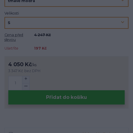
Velikosti
Cena před
4 247 Kč
slevou
Ušetříte
197 Kč
4 050 Kč
/
ks
3 347 Kč
bez DPH
Přidat do košíku