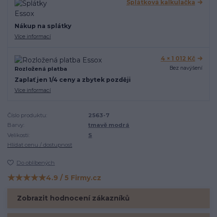
Splátková kalkulačka
Nákup na splátky
Více informací
4 × 1 012 Kč
Bez navýšení
Rozložená platba
Zaplať jen 1/4 ceny a zbytek později
Více informací
Číslo produktu:
2563-7
Barvy:
tmavě modrá
Velikosti:
S
Hlídat cenu / dostupnost
Do oblíbených
★★★★★
4.9 / 5 Firmy.cz
Hodnocení na Firmy.cz
Zobrazit hodnocení zákazníků