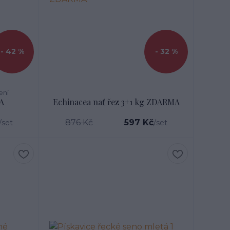
- 42 %
- 32 %
ení
A
Echinacea nať řez 3+1 kg ZDARMA
876 Kč
597 Kč
/
set
/
set