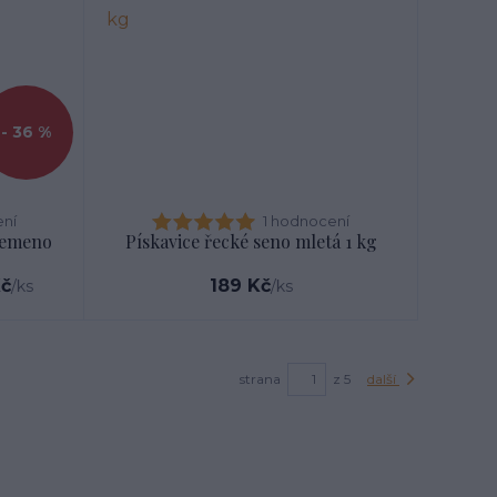
- 36 %
ení
1 hodnocení
semeno
Pískavice řecké seno mletá 1 kg
Kč
189 Kč
/
ks
/
ks
strana
z 5
další