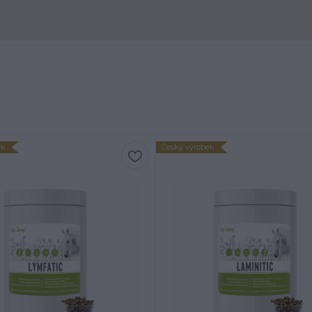
ek
Český výrobek