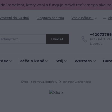
odní repelent, který voní a funguje právě teď v mega akci za
Vrácení do 30 dnů
Doprava zdarma
Vše o nákupu
Ví
+42073788
Hledat
PO - PÁ 9.30 
Liberec
zdec
Péče o koně
Stáj
Western
Bar
Úvod
Krmiva, doplňky
Bylinky Cleverhorse