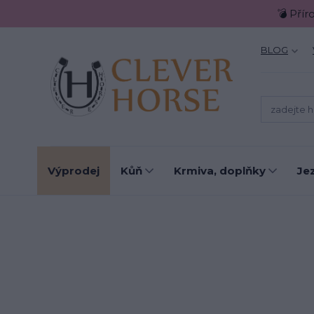
💣 Přír
BLOG
Výprodej
Kůň
Krmiva, doplňky
Je