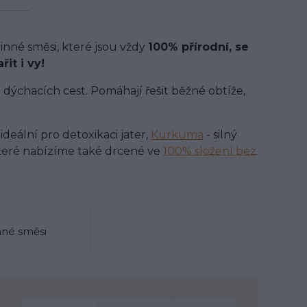
inné směsi, které jsou vždy
100% přírodní, se
it i vy!
i dýchacích cest. Pomáhají řešit běžné obtíže,
, ideální pro detoxikaci jater,
Kurkuma
- silný
teré nabízíme také drcené ve
100% složení bez
nné směsi