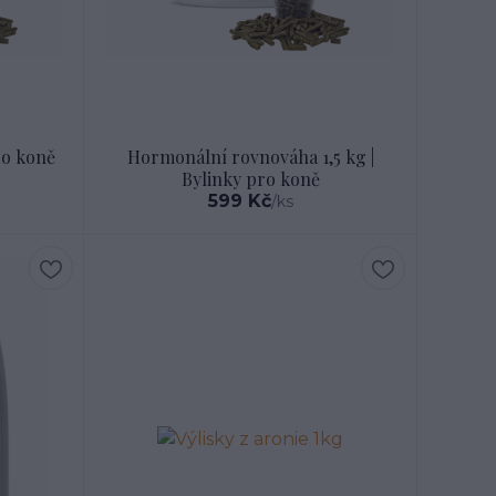
pro koně
Hormonální rovnováha 1,5 kg |
Bylinky pro koně
599 Kč
/
ks