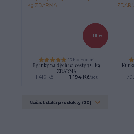
- 16 %
13 hodnocení
Bylinky na dýchací cesty 3+1 kg
Kurk
ZDARMA
1 416 Kč
1 194 Kč
79
/
set
Načíst další produkty (20)