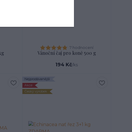
7 hodnocení
kg
Vánoční čaj pro koně 500 g
194 Kč
/
ks
Nejprodávanější
Akce
Český výrobek