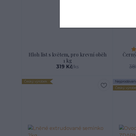
Hloh list s květem, pro krevní oběh
Černý
1 kg
319 Kč
38
/
ks
Český výrobek
Nejprodávaně
Český výrob