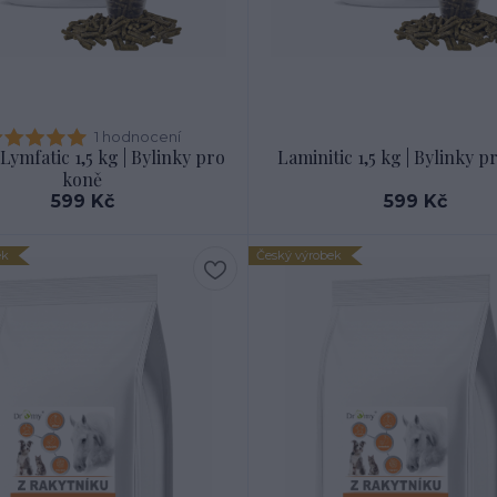
1 hodnocení
ymfatic 1,5 kg | Bylinky pro
Laminitic 1,5 kg | Bylinky 
koně
599 Kč
599 Kč
ek
Český výrobek