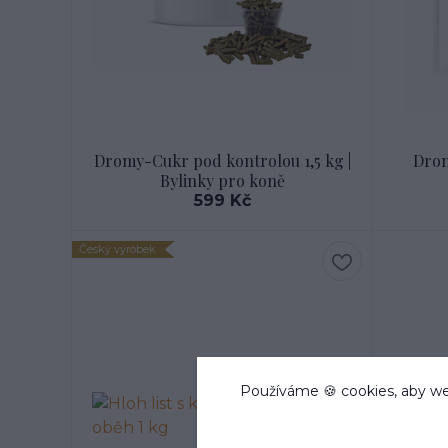
Dromy-Cukr pod kontrolou 1,5 kg |
Drom
Bylinky pro koně
599 Kč
Český výrobek
Používáme 🍪 cookies, aby we