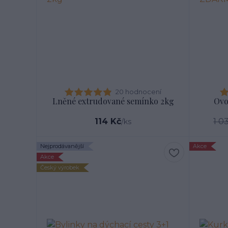
20 hodnocení
Lněné extrudované semínko 2kg
Ovo
114 Kč
1 0
/
ks
Nejprodávanější
Akce
Akce
Český výrobek