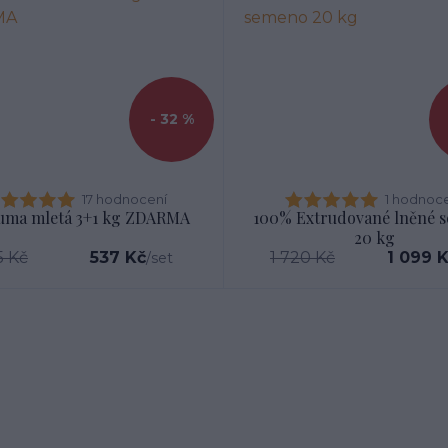
- 32 %
17 hodnocení
1 hodnoc
uma mletá 3+1 kg ZDARMA
100% Extrudované lněné 
20 kg
5 Kč
537 Kč
1 720 Kč
1 099 
/
set