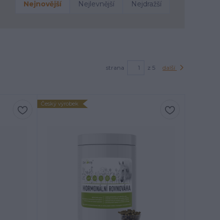
Nejnovější
Nejlevnější
Nejdražší
strana
z 5
další
Český výrobek