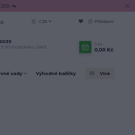
 259,-🦟
ce
CZK
Přihlášení
0039
0
ks
- 17.30 Vrchlického 338/3
0,00 Kč
evné sady
Výhodné balíčky
Více