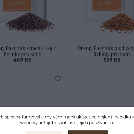
y Rakytník semena 1 kg |
Dromy Rakytník plod celý 
Bylinky pro koně
Bylinky pro koně
469 Kč
559 Kč
b správně fungoval a my vám mohli ukázat co nejlepší
nabídku
webu vyjadřujete souhlas s jejich používáním.