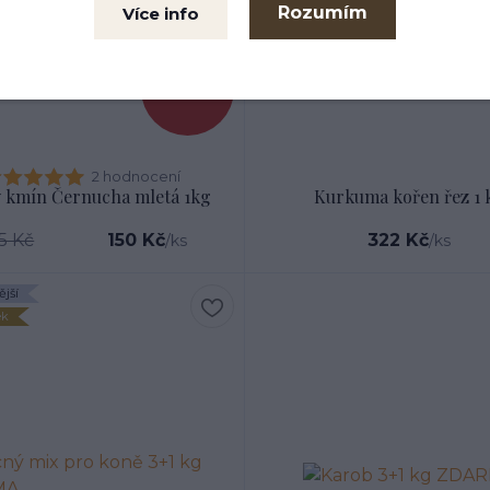
Rozumím
Více info
- 61 %
2 hodnocení
 kmín Černucha mletá 1kg
Kurkuma kořen řez 1 
5 Kč
150 Kč
322 Kč
/
ks
/
ks
jší
ek