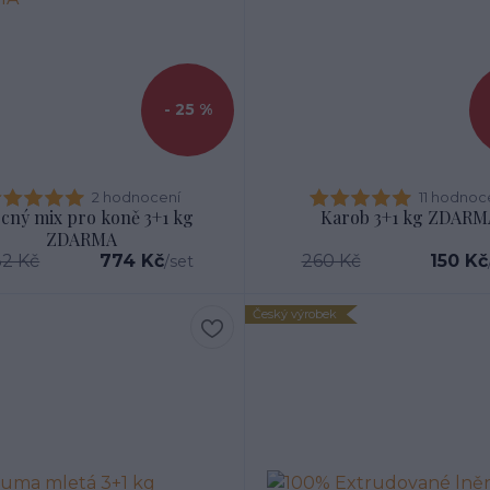
- 25 %
2 hodnocení
11 hodnoc
cný mix pro koně 3+1 kg
Karob 3+1 kg ZDARM
ZDARMA
32 Kč
774 Kč
260 Kč
150 Kč
/
set
Český výrobek