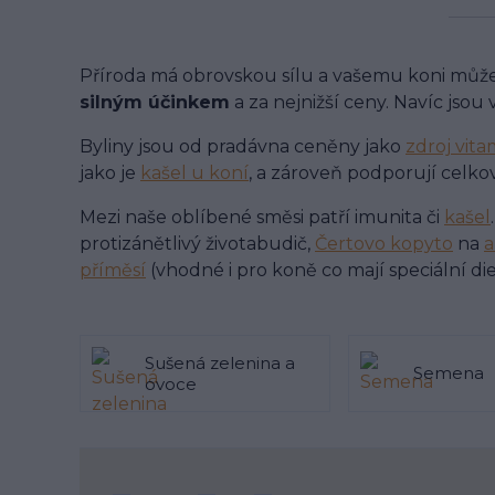
Příroda má obrovskou sílu a vašemu koni může d
silným účinkem
a za nejnižší ceny. Navíc jsou 
Byliny jsou od pradávna ceněny jako
zdroj vit
jako je
kašel u koní
, a zároveň podporují celkov
Mezi naše oblíbené směsi patří imunita či
kašel
protizánětlivý životabudič,
Čertovo kopyto
na
a
příměsí
(vhodné i pro koně co mají speciální die
Sušená zelenina a
Semena
ovoce