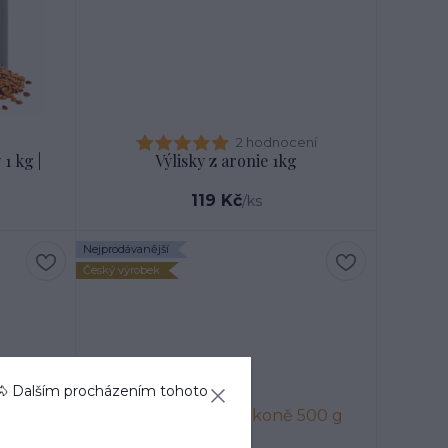
2 hodnocení
1 kg |
Výlisky z aronie 1kg
119 Kč
/
ks
Nejprodávanější
Český výrobek
🐴 Dalším procházením tohoto