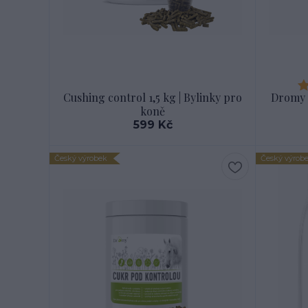
Cushing control 1,5 kg | Bylinky pro
Dromy L
koně
599 Kč
Český výrobek
Český výrob