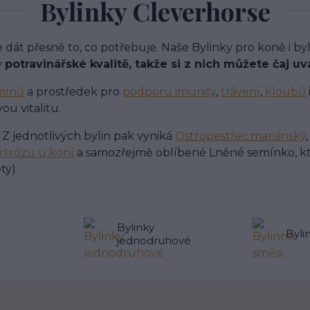
Bylinky Cleverhorse
át přesně to, co potřebuje. Naše Bylinky pro koně i byl
v
potravinářské kvalitě, takže si z nich můžete čaj uvař
amínů
a prostředek pro
podporu imunity
,
trávení
,
kloubů
ou vitalitu.
. Z jednotlivých bylin pak vyniká
Ostropestřec mariánský
rtrózu u koní
a samozřejmě oblíbené Lněné semínko, k
ty)
Bylinky
Byli
jednodruhové