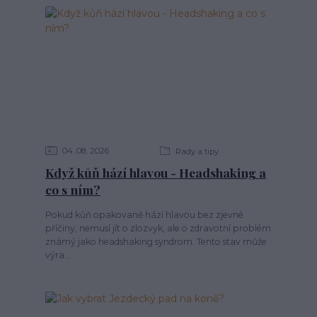
04
08
2026
Rady a tipy
Když kůň hází hlavou - Headshaking a
co s ním?
Pokud kůň opakovaně hází hlavou bez zjevné
příčiny, nemusí jít o zlozvyk, ale o zdravotní problém
známý jako headshaking syndrom. Tento stav může
výra...