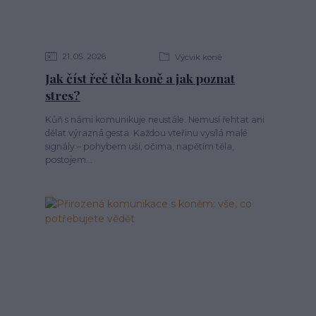
21
05
2026
Výcvik koně
Jak číst řeč těla koně a jak poznat
stres?
Kůň s námi komunikuje neustále. Nemusí řehtat ani
dělat výrazná gesta. Každou vteřinu vysílá malé
signály – pohybem uší, očima, napětím těla,
postojem...