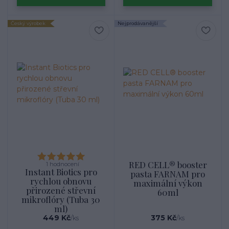
Český výrobek
Nejprodávanější
RED CELL® booster
1 hodnocení
Instant Biotics pro
pasta FARNAM pro
rychlou obnovu
maximální výkon
přirozené střevní
60ml
mikroflóry (Tuba 30
ml)
449 Kč
375 Kč
/
ks
/
ks