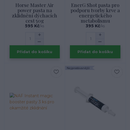
Horse Master Air
EnerG Shot pasta pro
power pasta na
podporu tvorby krve a
zklidnění dýchacích
energetického
cest 50g
metabolismu
595 Kč
395 Kč
/
ks
/
ks
Přidat do košíku
Přidat do košíku
Nejprodávanější