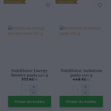
Český výrobek
Český výrobek
NutriHorse Energy
NutriHorse Antistress
Booster pasta 120 g
pasta 100 g
373 Kč
448 Kč
/
ks
/
ks
Přidat do košíku
Přidat do košíku