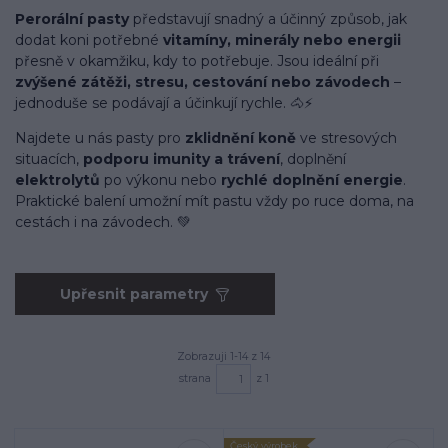
Perorální pasty
představují snadný a účinný způsob, jak
dodat koni potřebné
vitamíny, minerály nebo energii
přesně v okamžiku, kdy to potřebuje. Jsou ideální při
zvýšené zátěži, stresu, cestování nebo závodech
–
jednoduše se podávají a účinkují rychle. 🐴⚡
Najdete u nás pasty pro
zklidnění koně
ve stresových
situacích,
podporu imunity a trávení
, doplnění
elektrolytů
po výkonu nebo
rychlé doplnění energie
.
Praktické balení umožní mít pastu vždy po ruce doma, na
cestách i na závodech. 💚
Upřesnit parametry
Zobrazuji 1-14 z 14
strana
z 1
Český výrobek