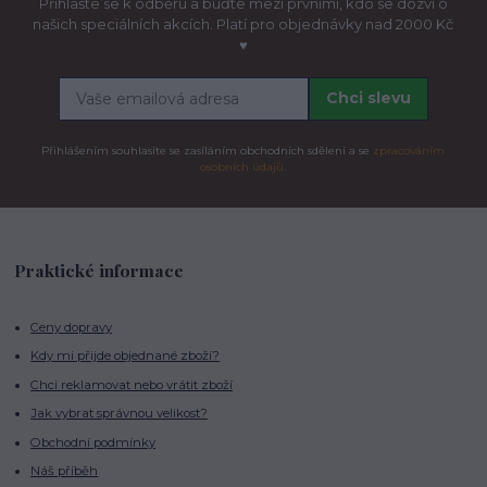
Přihlašte se k odběru a buďte mezi prvními, kdo se dozví o
našich speciálních akcích. Platí pro objednávky nad 2000 Kč
♥
Chci slevu
Přihlášením souhlasíte se zasíláním obchodních sdělení a se
zpracováním
osobních údajů.
Praktické informace
Ceny dopravy
Kdy mi přijde objednané zboží?
Chci reklamovat nebo vrátit zboží
Jak vybrat správnou velikost?
Obchodní podmínky
Náš příběh