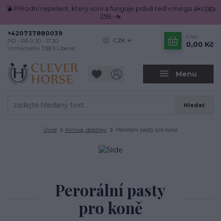
💣 Přírodní repelent, který voní a funguje právě teď v mega akci za
259,-🦟
+420737880039
0
ks
CZK
PO - PÁ 9.30 - 17.30
0,00 Kč
Vrchlického 338/3 Liberec
Menu
Hledat
Úvod
Krmiva, doplňky
Perorální pasty pro koně
Perorální pasty
pro koně