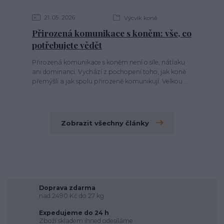
21
05
2026
Výcvik koně
Přirozená komunikace s koněm: vše, co
potřebujete vědět
Přirozená komunikace s koněm není o síle, nátlaku
ani dominanci. Vychází z pochopení toho, jak koně
přemýšlí a jak spolu přirozeně komunikují. Velkou ...
Zobrazit všechny články
Doprava zdarma
nad 2490 Kč do 27 kg
Expedujeme do 24 h
Zboží skladem ihned odesíláme