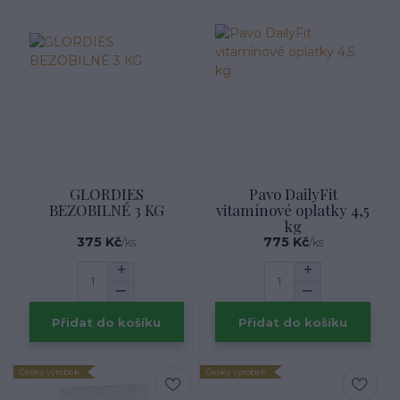
GLORDIES
Pavo DailyFit
BEZOBILNÉ 3 KG
vitamínové oplatky 4,5
kg
375 Kč
775 Kč
/
ks
/
ks
Přidat do košíku
Přidat do košíku
Český výrobek
Český výrobek