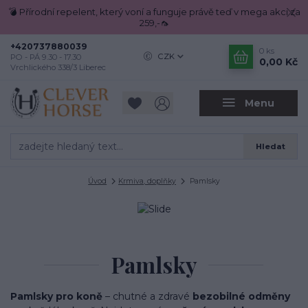
💣 Přírodní repelent, který voní a funguje právě teď v mega akci za
259,-🦟
+420737880039
0
ks
CZK
PO - PÁ 9.30 - 17.30
0,00 Kč
Vrchlického 338/3 Liberec
Menu
Hledat
Úvod
Krmiva, doplňky
Pamlsky
Pamlsky
Pamlsky pro koně
– chutné a zdravé
bezobilné odměny