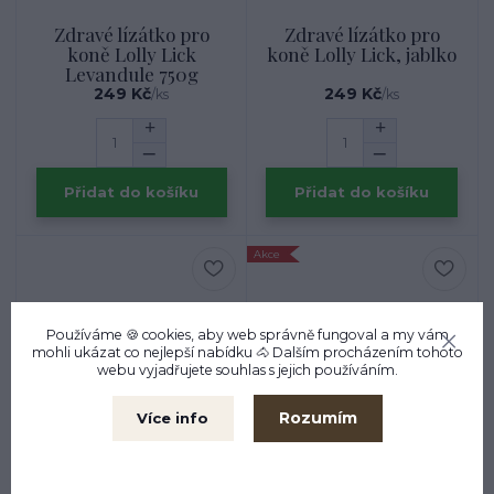
Zdravé lízátko pro
Zdravé lízátko pro
koně Lolly Lick
koně Lolly Lick, jablko
Levandule 750g
249 Kč
249 Kč
/
ks
/
ks
Přidat do košíku
Přidat do košíku
Akce
Používáme 🍪 cookies, aby web správně fungoval a my vám
mohli ukázat co nejlepší
nabídku
🐴 Dalším procházením tohoto
webu vyjadřujete souhlas s jejich používáním.
Rozumím
Více info
- 14 %