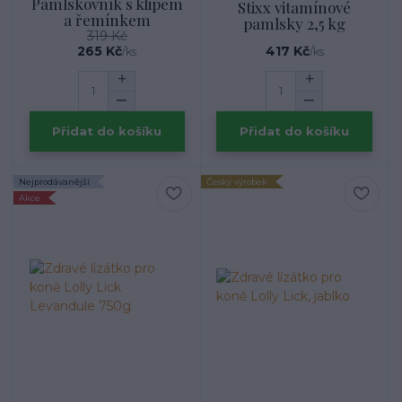
Pamlskovník s klipem
Stixx vitamínové
a řemínkem
pamlsky 2,5 kg
319 Kč
265 Kč
417 Kč
/
ks
/
ks
Přidat do košíku
Přidat do košíku
Nejprodávanější
Český výrobek
Akce