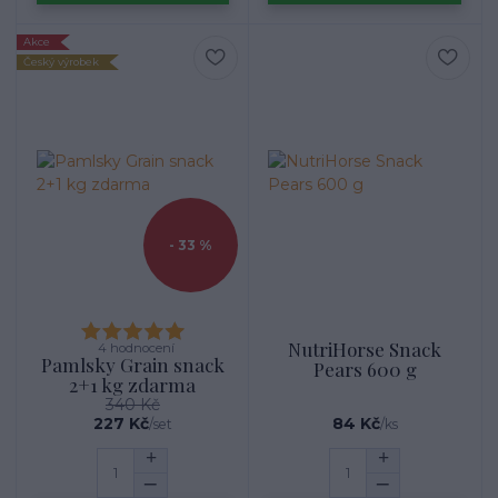
Akce
Český výrobek
- 33 %
NutriHorse Snack
4 hodnocení
Pamlsky Grain snack
Pears 600 g
2+1 kg zdarma
340 Kč
227 Kč
84 Kč
/
set
/
ks