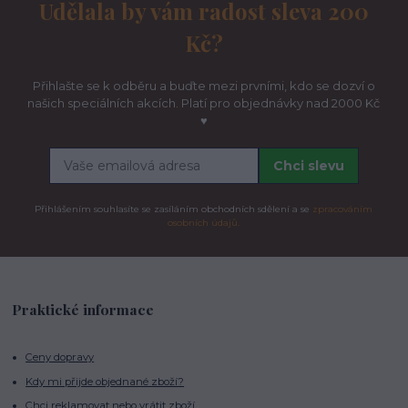
Udělala by vám radost sleva 200
Kč?
Přihlašte se k odběru a buďte mezi prvními, kdo se dozví o
našich speciálních akcích. Platí pro objednávky nad 2000 Kč
♥
Chci slevu
Přihlášením souhlasíte se zasíláním obchodních sdělení a se
zpracováním
osobních údajů.
Praktické informace
Ceny dopravy
Kdy mi přijde objednané zboží?
Chci reklamovat nebo vrátit zboží