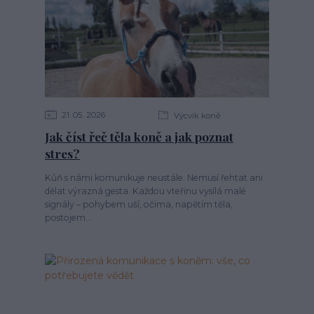
21
05
2026
Výcvik koně
Jak číst řeč těla koně a jak poznat
stres?
Kůň s námi komunikuje neustále. Nemusí řehtat ani
dělat výrazná gesta. Každou vteřinu vysílá malé
signály – pohybem uší, očima, napětím těla,
postojem...