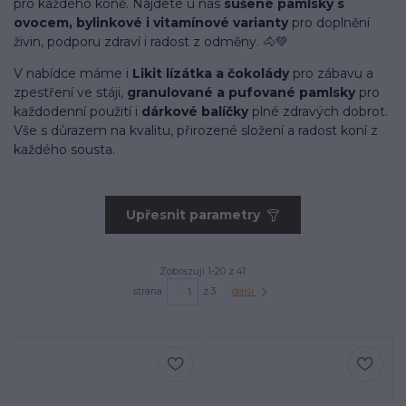
pro každého koně. Najdete u nás
sušené pamlsky s
ovocem, bylinkové i vitamínové varianty
pro doplnění
živin, podporu zdraví i radost z odměny. 🐴💚
V nabídce máme i
Likit lízátka a čokolády
pro zábavu a
zpestření ve stáji,
granulované a pufované pamlsky
pro
každodenní použití i
dárkové balíčky
plné zdravých dobrot.
Vše s důrazem na kvalitu, přirozené složení a radost koní z
každého sousta.
Upřesnit parametry
Zobrazuji 1-20 z 41
strana
z 3
další