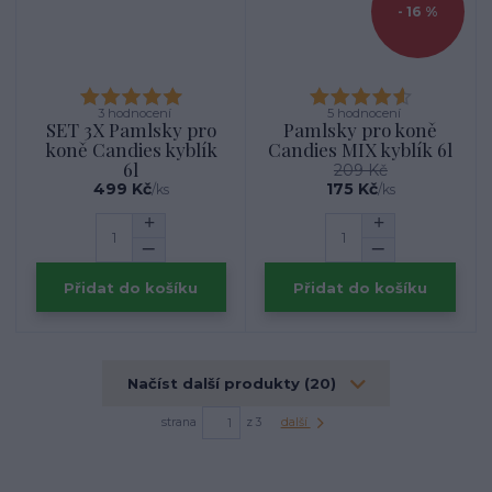
- 16 %
3 hodnocení
5 hodnocení
SET 3X Pamlsky pro
Pamlsky pro koně
koně Candies kyblík
Candies MIX kyblík 6l
6l
209 Kč
499 Kč
175 Kč
/
ks
/
ks
Přidat do košíku
Přidat do košíku
Načíst další produkty (20)
strana
z 3
další