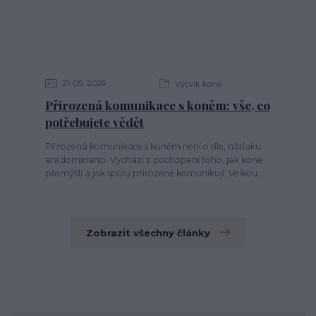
21
05
2026
Výcvik koně
Přirozená komunikace s koněm: vše, co
potřebujete vědět
Přirozená komunikace s koněm není o síle, nátlaku
ani dominanci. Vychází z pochopení toho, jak koně
přemýšlí a jak spolu přirozeně komunikují. Velkou ...
Zobrazit všechny články