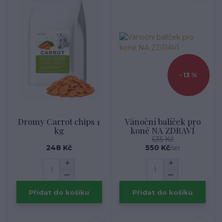
- 13 %
Dromy Carrot chips 1
Vánoční balíček pro
kg
koně NA ZDRAVÍ
635 Kč
248 Kč
550 Kč
/
set
Přidat do košíku
Přidat do košíku