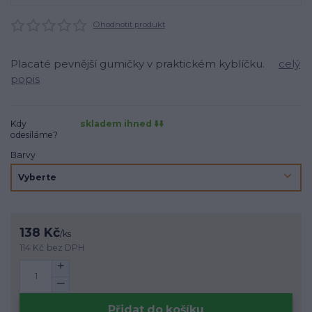
Ohodnotit produkt
Placaté pevnější gumičky v praktickém kyblíčku.
celý
popis
Kdy
skladem ihned ⬇️⬇️
odesíláme?
Barvy
138 Kč
/
ks
114 Kč
bez DPH
Přidat do košíku