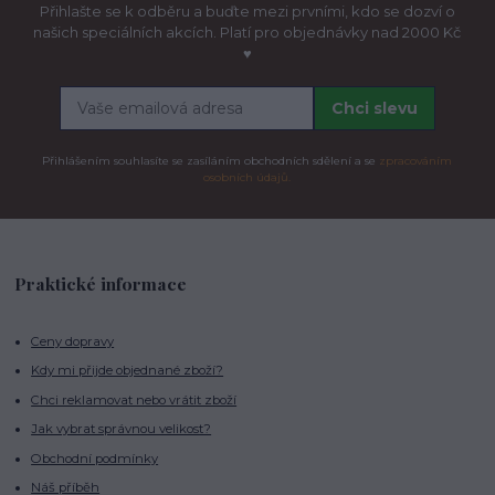
Přihlašte se k odběru a buďte mezi prvními, kdo se dozví o
našich speciálních akcích. Platí pro objednávky nad 2000 Kč
♥
Chci slevu
Přihlášením souhlasíte se zasíláním obchodních sdělení a se
zpracováním
osobních údajů.
Praktické informace
Ceny dopravy
Kdy mi přijde objednané zboží?
Chci reklamovat nebo vrátit zboží
Jak vybrat správnou velikost?
Obchodní podmínky
Náš příběh