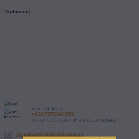
Hodnocení
Anna Kohútová
+420737880039
PO - PÁ 9.30 - 17.30 Vrchlického 338/3 Liberec
objednavky@cleverhorse.cz