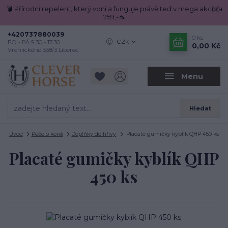
💣 Přírodní repelent, který voní a funguje právě teď v mega akci za
259,-🦟
+420737880039
0
ks
CZK
PO - PÁ 9.30 - 17.30
0,00 Kč
Vrchlického 338/3 Liberec
Menu
Hledat
Úvod
Péče o koně
Doplňky do hřívy
Placaté gumičky kyblík QHP 450 ks
Placaté gumičky kyblík QHP
450 ks