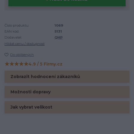
Číslo produktu:
1069
EAN kód:
5131
Dodavatel:
QHP
Hlídat cenu / dostupnost
Do oblíbených
★★★★★
4.9 / 5 Firmy.cz
Hodnocení na Firmy.cz
Zobrazit hodnocení zákazníků
Možnosti dopravy
Jak vybrat velikost