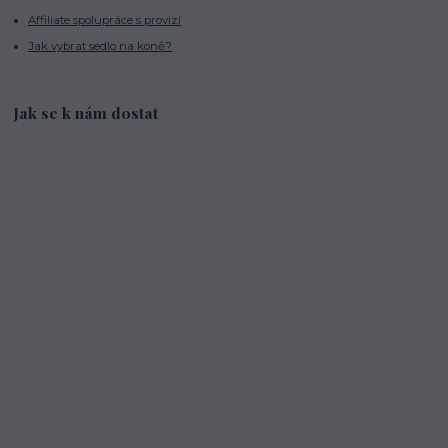
Affiliate spolupráce s provizí
Jak vybrat sedlo na koně?
Jak se k nám dostat