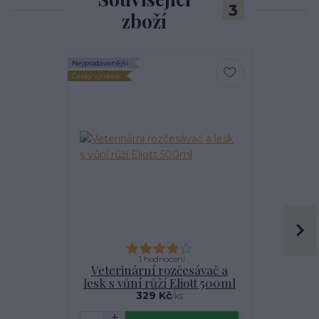
3
zboží
Nejprodávanější
Nejprodávanější
Český výrobek
Akce
1 hodnocení
Veterinární rozčesávač a
Hřeben n
lesk s vůní růží Eliott 500ml
329 Kč
/
ks