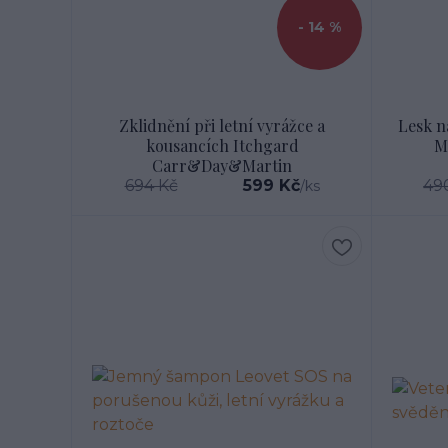
- 14 %
Zklidnění při letní vyrážce a
Lesk n
kousancích Itchgard
M
Carr&Day&Martin
694 Kč
599 Kč
49
/
ks