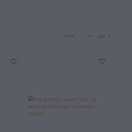
strana
z 4
další