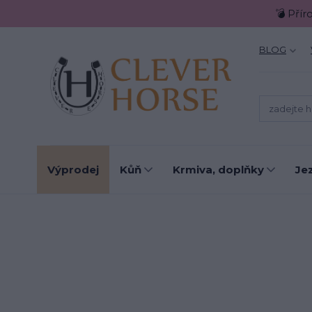
💣 Přír
BLOG
Výprodej
Kůň
Krmiva, doplňky
Je