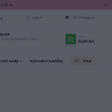
 259,-🦟
ce
CZK
Přihlášení
0039
0
ks
- 17.30 Vrchlického 338/3
0,00 Kč
evné sady
Výhodné balíčky
Více