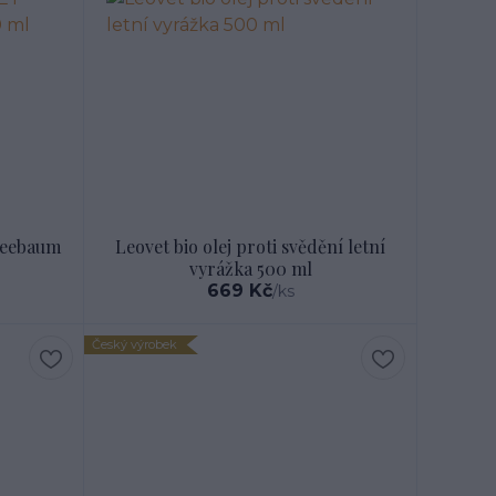
Teebaum
Leovet bio olej proti svědění letní
vyrážka 500 ml
669 Kč
/
ks
Český výrobek