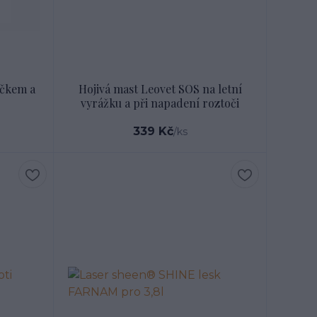
íčkem a
Hojivá mast Leovet SOS na letní
vyrážku a při napadení roztoči
339 Kč
/
ks