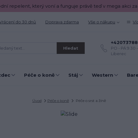
odní repelent, který voní a funguje právě teď v mega akci za
Vrácení do 30 dnů
Doprava zdarma
Vše o nákupu
Ví
+42073788
Hledat
PO - PÁ 9.30 
Liberec
zdec
Péče o koně
Stáj
Western
Bar
Úvod
Péče o koně
Péče o srst a žíně