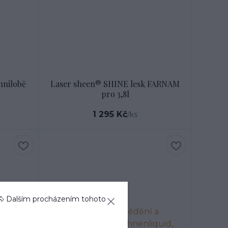
hnilobě
Laser sheen® SHINE lesk FARNAM
pro 3,8l
1 295 Kč
/
ks
🐴 Dalším procházením tohoto