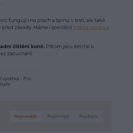
avíc fungují i na prach a špínu v srsti, ale také
ně před závody. Máme i speciální
mléka, tonika a
adní čištění koně.
Přitom jsou šetrné k
 bez zacuchání.
í vyrážka - Pro
haře
Nejnovější
Nejlevnější
Nejdražší