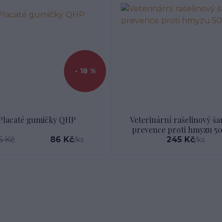
- 18 %
Placaté gumičky QHP
Veterinární rašelinový š
prevence proti hmyzu 5
5 Kč
86 Kč
245 Kč
/
ks
/
ks