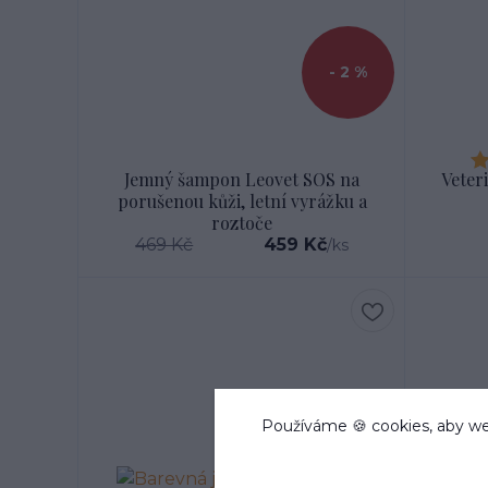
- 2 %
Jemný šampon Leovet SOS na
Veter
porušenou kůži, letní vyrážku a
roztoče
469 Kč
459 Kč
/
ks
Používáme 🍪 cookies, aby we