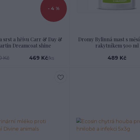
- 4 %
a srst a hřívu Carr & Day &
Dromy Bylinná mast s měs
artin Dreamcoat shine
rakytníkem 500 ml
0 Kč
469 Kč
489 Kč
/
ks