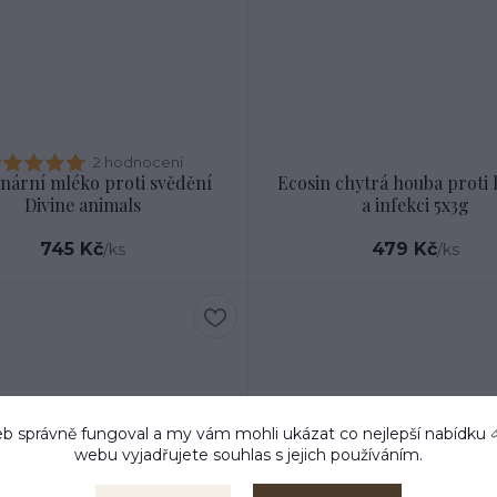
2 hodnocení
inární mléko proti svědění
Ecosin chytrá houba proti 
Divine animals
a infekci 5x3g
745 Kč
479 Kč
/
ks
/
ks
b správně fungoval a my vám mohli ukázat co nejlepší
nabídku
webu vyjadřujete souhlas s jejich používáním.