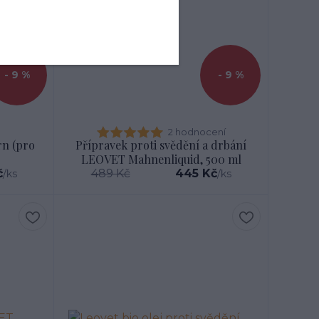
- 9 %
- 9 %
2 hodnocení
rn (pro
Přípravek proti svědění a drbání
LEOVET Mahnenliquid, 500 ml
č
489 Kč
445 Kč
/
ks
/
ks