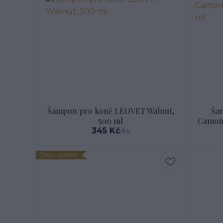
Šampon pro koně LEOVET Walnut,
Ša
500 ml
Camomi
345 Kč
/
ks
Český výrobek