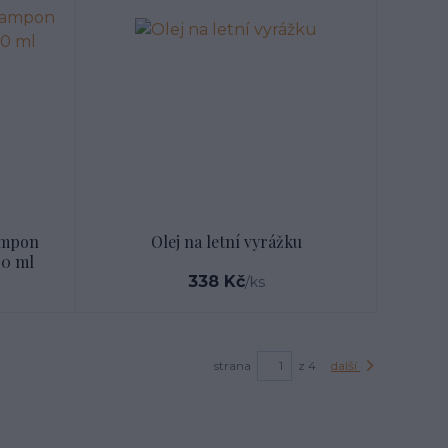
ampon
Olej na letní vyrážku
00 ml
338 Kč
/
ks
strana
z 4
další