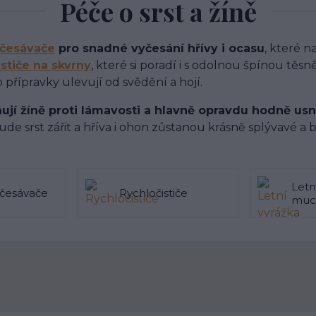
Péče o srst a žíně
zčesávače
pro snadné vyčesání hřívy i ocasu
, které n
ističe na skvrny
, které si poradí i s odolnou špínou těs
o přípravky ulevují od svědění a hojí.
ňují žíně proti lámavosti a hlavně opravdu hodně usn
ude srst zářit a hříva i ohon zůstanou krásně splývavé a
Letn
zčesávače
Rychločističe
muc