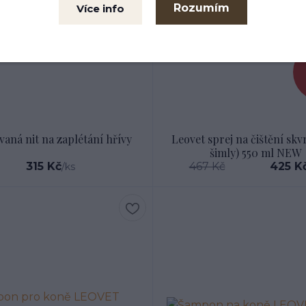
Rozumím
Více info
aná nit na zaplétání hřívy
Leovet sprej na čištění skv
šimly) 550 ml NEW
315 Kč
467 Kč
425 K
/
ks