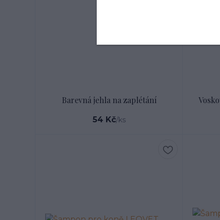
Barevná jehla na zaplétání
Voskov
54 Kč
/
ks