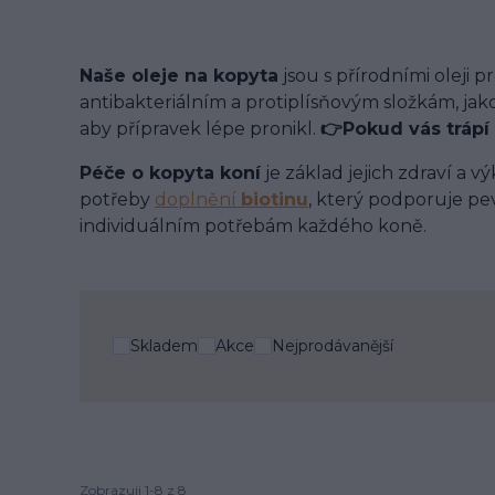
Naše oleje na kopyta
jsou s přírodními oleji p
antibakteriálním a protiplísňovým složkám, jako
aby přípravek lépe pronikl.
👉Pokud vás trápí
Péče o kopyta koní
je základ jejich zdraví a 
potřeby
doplnění
biotinu
, který podporuje pe
individuálním potřebám každého koně.
Skladem
Akce
Nejprodávanější
Zobrazuji 1-8 z 8