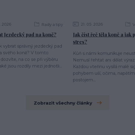
2026
21
05
2026
Rady a tipy
V
at Jezdecký pad na koně?
Jak číst řeč těla koně a jak
stres?
ak vybrat správný jezdecký pad
 a svého koně? V tomto
Kůň s námi komunikuje neust
 dozvíte, na co se při výběru
Nemusí řehtat ani dělat výraz
aké jsou rozdíly mezi jednotli...
Každou vteřinu vysílá malé si
pohybem uší, očima, napětím 
postojem...
Zobrazit všechny články