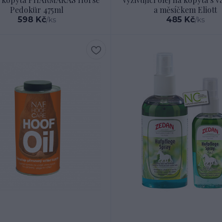
Pedokür 475ml
a měsíčkem Eliott
598 Kč
485 Kč
/
ks
/
ks