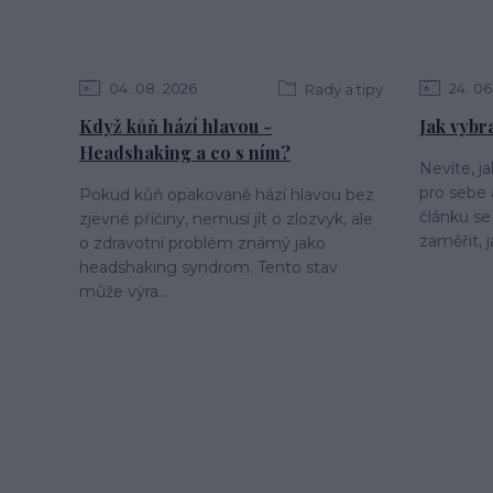
04
08
2026
24
06
Rady a tipy
Když kůň hází hlavou -
Jak vybr
Headshaking a co s ním?
Nevíte, j
pro sebe
Pokud kůň opakovaně hází hlavou bez
článku se
zjevné příčiny, nemusí jít o zlozvyk, ale
zaměřit, j
o zdravotní problém známý jako
headshaking syndrom. Tento stav
může výra...