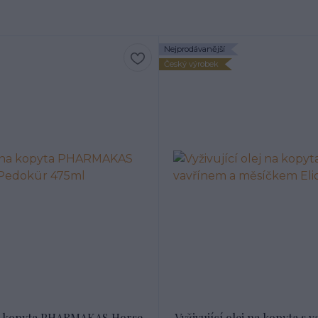
Nejprodávanější
Český výrobek
a kopyta PHARMAKAS Horse
Vyživující olej na kopyta s 