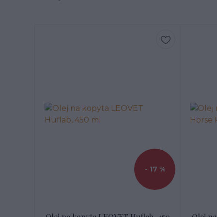
- 17 %
Olej na kopyta LEOVET Huflab, 450
Olej n