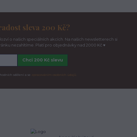
radost sleva 200 Kč?
ozví o našich speciálních akcích. Na našich newsletterech si
hránku nezahltíme. Platí pro objednávky nad 2000 Kč ♥
Chci 200 Kč slevu
hodních sdělení a se
zpracováním osobních údajů.