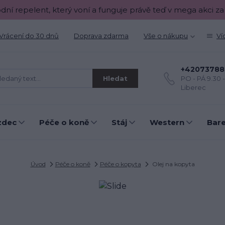
odní repelent, který voní a funguje právě teď v mega akci za
Vrácení do 30 dnů
Doprava zdarma
Vše o nákupu
Ví
+42073788
Hledat
PO - PÁ 9.30 
Liberec
zdec
Péče o koně
Stáj
Western
Bar
Úvod
Péče o koně
Péče o kopyta
Olej na kopyta