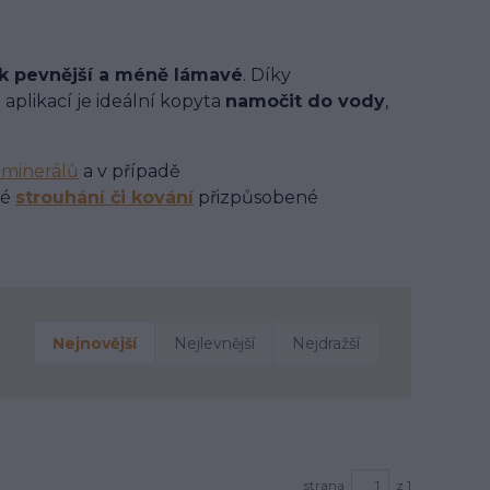
ak pevnější a méně lámavé
. Díky
 aplikací je ideální kopyta
namočit do vody
,
 minerálů
a v případě
né
strouhání či kování
přizpůsobené
Nejnovější
Nejlevnější
Nejdražší
strana
z 1