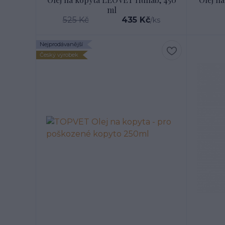
ml
525 Kč
435 Kč
/
ks
Nejprodávanější
Český výrobek