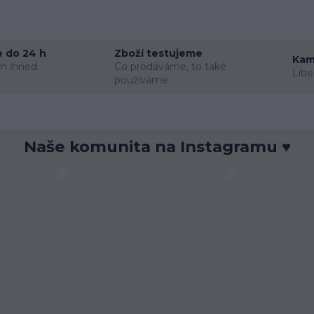
 do 24 h
Zboží testujeme
Kam
m ihned
Co prodáváme, to také
Libe
používáme
Naše komunita na Instagramu ♥