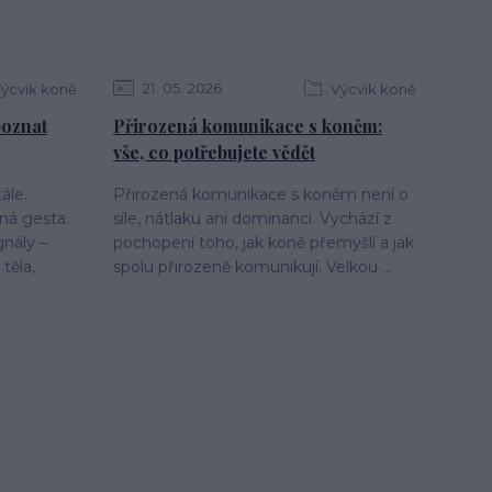
21
05
2026
ýcvik koně
Výcvik koně
 poznat
Přirozená komunikace s koněm:
vše, co potřebujete vědět
ále.
Přirozená komunikace s koněm není o
ná gesta.
síle, nátlaku ani dominanci. Vychází z
gnály –
pochopení toho, jak koně přemýšlí a jak
těla,
spolu přirozeně komunikují. Velkou ...