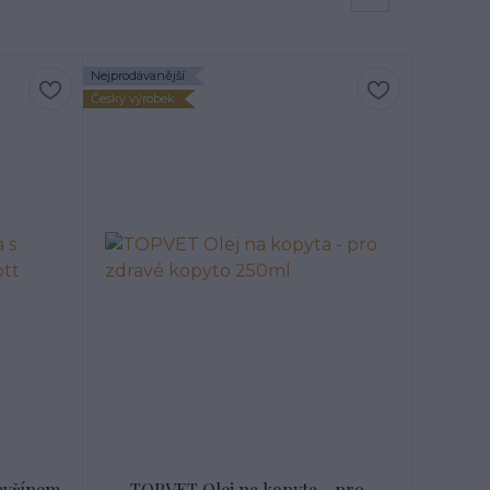
Nejprodávanější
Český výrobek
vavřínem
TOPVET Olej na kopyta - pro