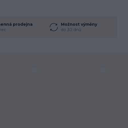
enná prodejna
Možnost výměny
rec
do 30 dnů