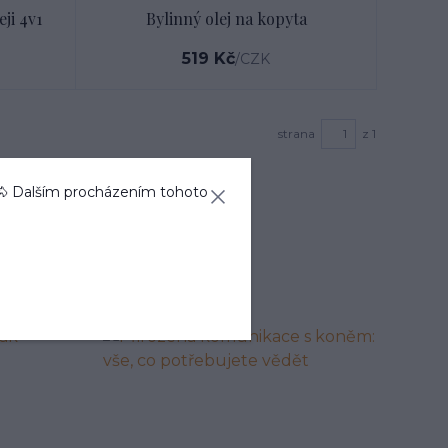
ji 4v1
Bylinný olej na kopyta
519 Kč
/
CZK
strana
z 1
🐴 Dalším procházením tohoto