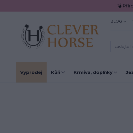
💣 Přír
BLOG
Výprodej
Kůň
Krmiva, doplňky
Je