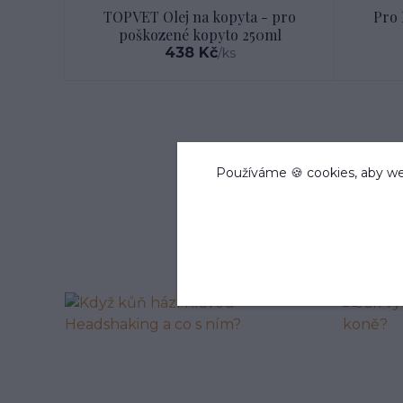
TOPVET Olej na kopyta - pro
Pro 
poškozené kopyto 250ml
438 Kč
/
ks
Používáme 🍪 cookies, aby we