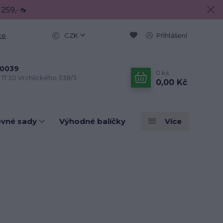
 259,-🦟
ce
CZK
Přihlášení
0039
0
ks
- 17.30 Vrchlického 338/3
0,00 Kč
evné sady
Výhodné balíčky
Více