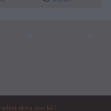
rec
do 30 dnů
radost sleva 200 Kč?