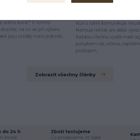
at Jezdecký pad na koně?
Jak číst řeč těla koně a jak
stres?
ak vybrat správný jezdecký pad
 a svého koně? V tomto
Kůň s námi komunikuje neust
 dozvíte, na co se při výběru
Nemusí řehtat ani dělat výraz
aké jsou rozdíly mezi jednotli...
Každou vteřinu vysílá malé si
pohybem uší, očima, napětím 
postojem...
Zobrazit všechny články
 do 24 h
Zboží testujeme
Kam
m ihned
Co prodáváme, to také