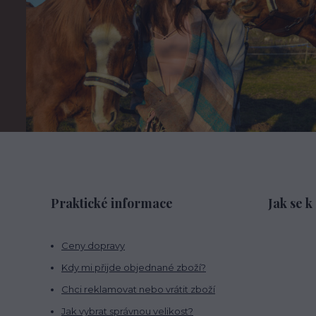
Praktické informace
Jak se k
Ceny dopravy
Kdy mi přijde objednané zboží?
Chci reklamovat nebo vrátit zboží
Jak vybrat správnou velikost?