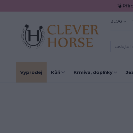
💣 Přír
BLOG
Výprodej
Kůň
Krmiva, doplňky
Je