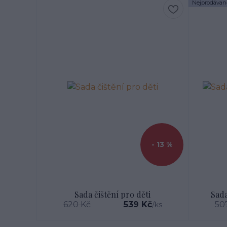
Nejprodávaně
- 13 %
Sada čištění pro děti
Sada
620 Kč
539 Kč
50
/
ks