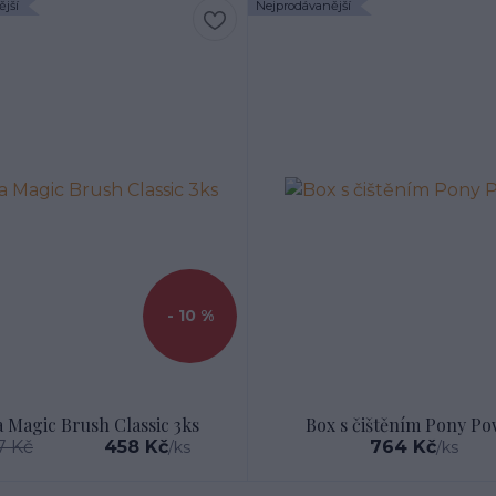
jší
Nejprodávanější
- 10 %
 Magic Brush Classic 3ks
Box s čištěním Pony P
7 Kč
458 Kč
764 Kč
/
ks
/
ks