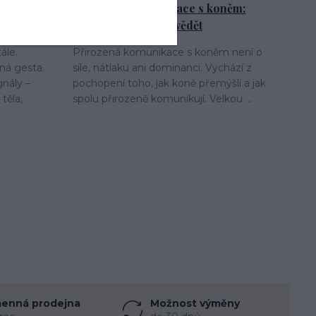
 poznat
Přirozená komunikace s koněm:
vše, co potřebujete vědět
ále.
Přirozená komunikace s koněm není o
ná gesta.
síle, nátlaku ani dominanci. Vychází z
gnály –
pochopení toho, jak koně přemýšlí a jak
těla,
spolu přirozeně komunikují. Velkou ...
enná prodejna
Možnost výměny