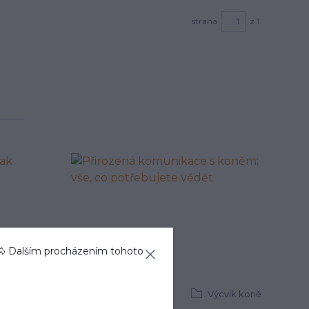
strana
z 1
🐴 Dalším procházením tohoto
21
05
2026
ýcvik koně
Výcvik koně