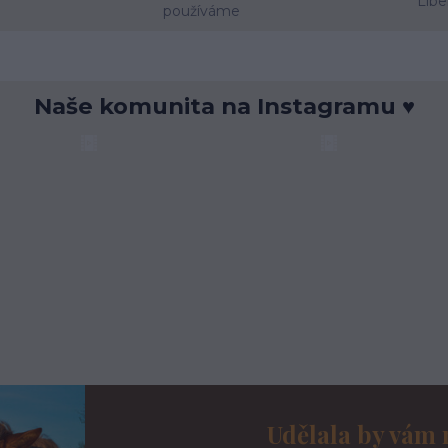
Libe
používáme
Naše komunita na Instagramu ♥
Udělala by vám 