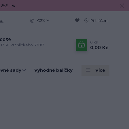
 259,-🦟
ce
CZK
Přihlášení
0039
0
ks
- 17.30 Vrchlického 338/3
0,00 Kč
evné sady
Výhodné balíčky
Více