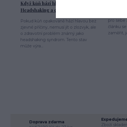
Když kůň hází hlavou -
Jak vybr
Headshaking a co s ním?
Nevíte, j
pro sebe
Pokud kůň opakovaně hází hlavou bez
článku se
zjevné příčiny, nemusí jít o zlozvyk, ale
zaměřit, j
o zdravotní problém známý jako
headshaking syndrom. Tento stav
může výra...
Expedujeme
Doprava zdarma
Zboží sklade