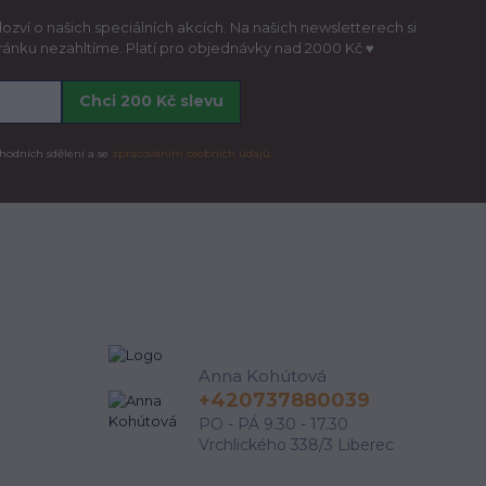
ozví o našich speciálních akcích. Na našich newsletterech si
hránku nezahltíme. Platí pro objednávky nad 2000 Kč ♥
Chci 200 Kč slevu
hodních sdělení a se
zpracováním osobních údajů.
Anna Kohútová
+420737880039
PO - PÁ 9.30 - 17.30
Vrchlického 338/3 Liberec