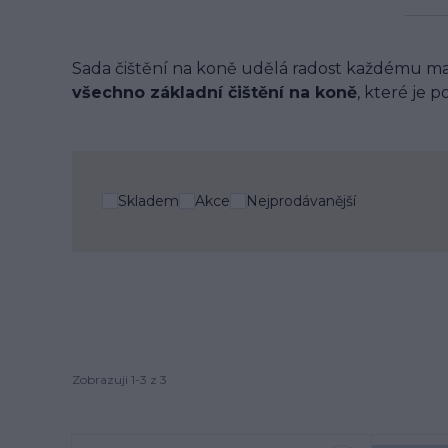
Sada čištění na koně udělá radost každému mal
všechno základní čištění na koně
, které je p
Skladem
Akce
Nejprodávanější
Zobrazuji 1-3 z 3