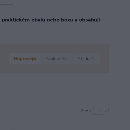
v praktickém obalu nebo boxu a obsahují
Nejnovější
Nejlevnější
Nejdražší
strana
z 1