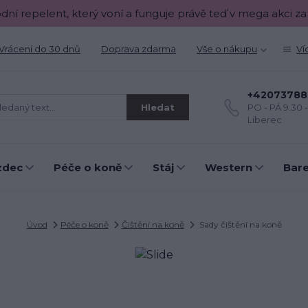
odní repelent, který voní a funguje právě teď v mega akci za
Vrácení do 30 dnů
Doprava zdarma
Vše o nákupu
Ví
+42073788
Hledat
PO - PÁ 9.30 
Liberec
zdec
Péče o koně
Stáj
Western
Bar
Úvod
Péče o koně
Čištění na koně
Sady čištění na koně