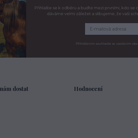
Přihlašte se k odběru a buďte mezi prvními, kdo se d
dáváme velmi záležet a slibujeme, že vaši sc
Přihlášením souhlasíte se zasíláním obc
 nám dostat
Hodnocení