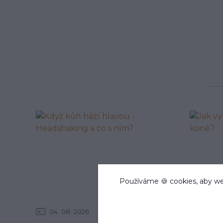
Používáme 🍪 cookies, aby we
04
08
2026
24
06
Rady a tipy