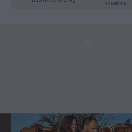
nad 2490 Kč do 27 kg
odesíláme