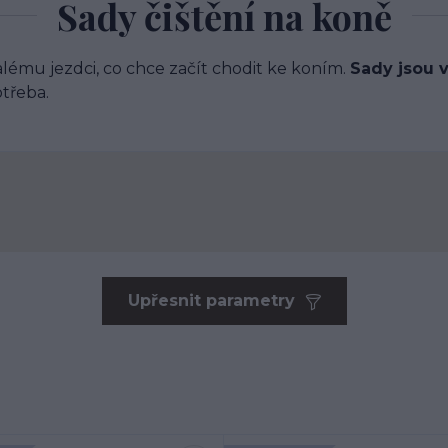
Sady čištění na koně
ému jezdci, co chce začít chodit ke koním.
Sady jsou 
otřeba.
Upřesnit parametry