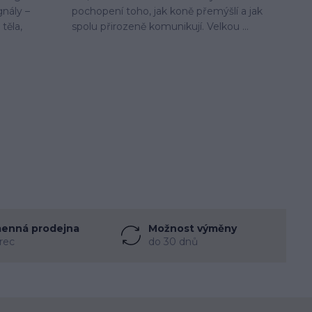
gnály –
pochopení toho, jak koně přemýšlí a jak
těla,
spolu přirozeně komunikují. Velkou ...
enná prodejna
Možnost výměny
rec
do 30 dnů