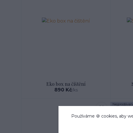
Eko box na čištění
890 Kč
/
ks
Nejprodávaně
Používáme 🍪 cookies, aby we