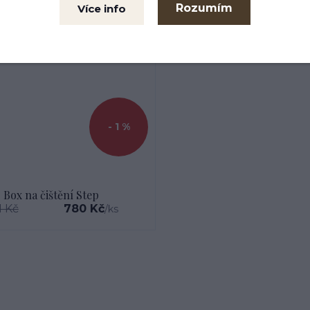
Rozumím
Více info
- 1 %
Box na čištění Step
1 Kč
780 Kč
/
ks