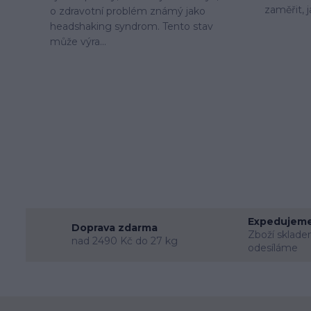
zaměřit, j
o zdravotní problém známý jako
headshaking syndrom. Tento stav
může výra...
Expedujeme
Doprava zdarma
Zboží sklade
nad 2490 Kč do 27 kg
odesíláme