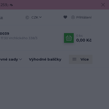
 259,-🦟
ce
CZK
Přihlášení
0039
0
ks
- 17.30 Vrchlického 338/3
0,00 Kč
evné sady
Výhodné balíčky
Více