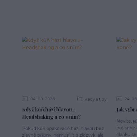
04
08
2026
24
06
Rady a tipy
Když kůň hází hlavou -
Jak vybr
Headshaking a co s ním?
Nevíte, j
pro sebe
Pokud kůň opakovaně hází hlavou bez
článku se
zjevné příčiny, nemusí jít o zlozvyk, ale