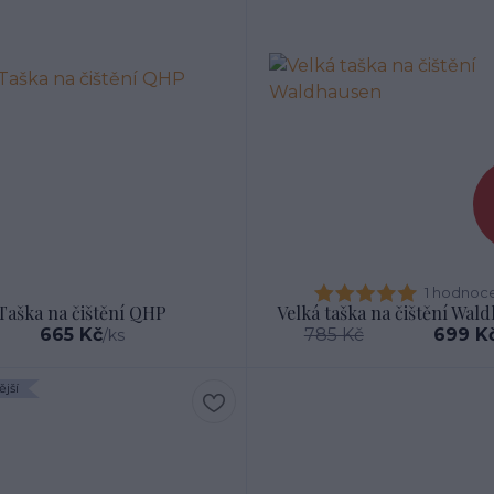
1 hodnoc
Taška na čištění QHP
Velká taška na čištění Wal
665 Kč
785 Kč
699 K
/
ks
jší