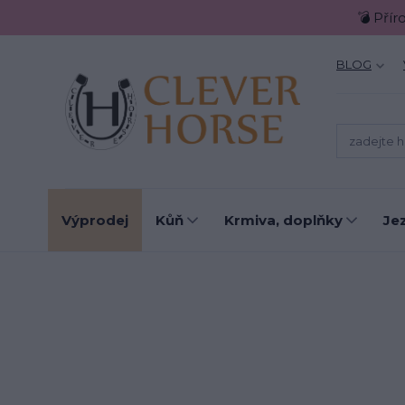
💣 Přír
BLOG
Výprodej
Kůň
Krmiva, doplňky
Je