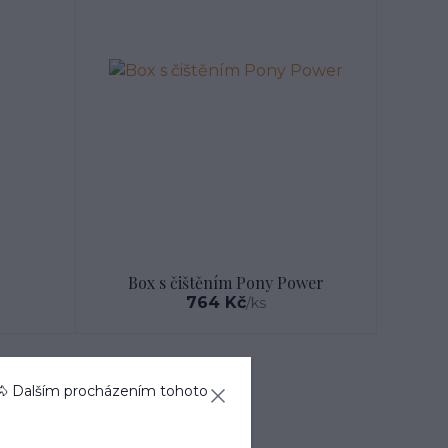
Box s čištěním Pony Power
764 Kč
/
ks
🐴 Dalším procházením tohoto