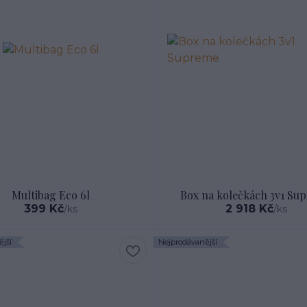
Multibag Eco 6l
Box na kolečkách 3v1 Su
399 Kč
2 918 Kč
/
ks
/
ks
jší
Nejprodávanější