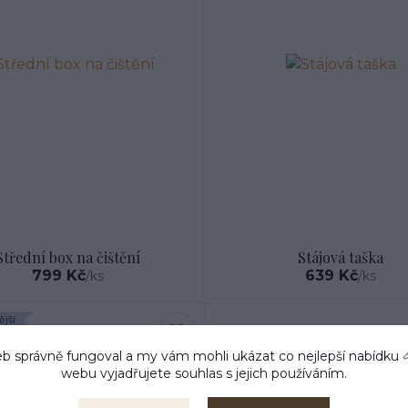
Střední box na čištění
Stájová taška
799 Kč
639 Kč
/
ks
/
ks
jší
b správně fungoval a my vám mohli ukázat co nejlepší
nabídku
webu vyjadřujete souhlas s jejich používáním.