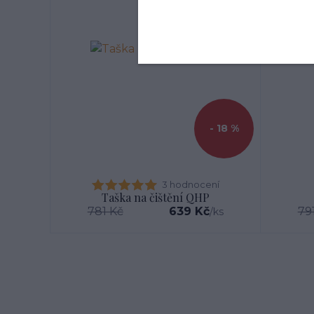
- 18 %
3 hodnocení
Taška na čištění QHP
781 Kč
639 Kč
79
/
ks