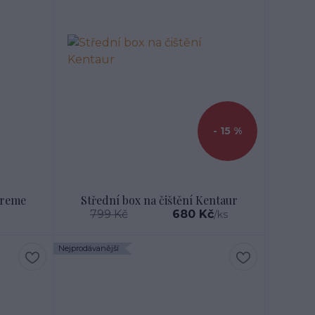
- 15 %
preme
Střední box na čištění Kentaur
799 Kč
680 Kč
/
ks
Nejprodávanější