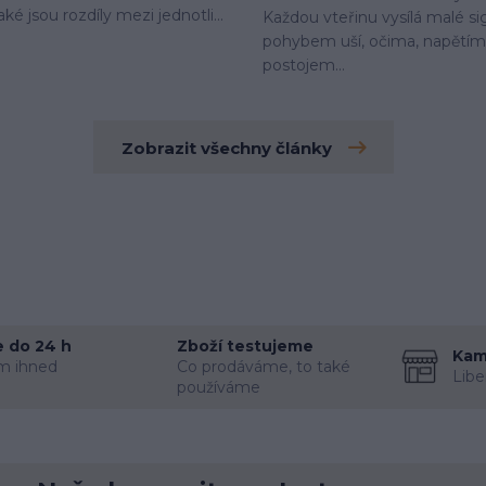
aké jsou rozdíly mezi jednotli...
Každou vteřinu vysílá malé si
pohybem uší, očima, napětím 
postojem...
Zobrazit všechny články
 do 24 h
Zboží testujeme
Kam
m ihned
Co prodáváme, to také
Libe
používáme