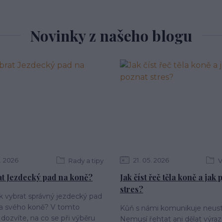
Novinky z našeho blogu
2026
21
05
2026
Rady a tipy
V
at Jezdecký pad na koně?
Jak číst řeč těla koně a jak
stres?
ak vybrat správný jezdecký pad
 a svého koně? V tomto
Kůň s námi komunikuje neust
 dozvíte, na co se při výběru
Nemusí řehtat ani dělat výraz