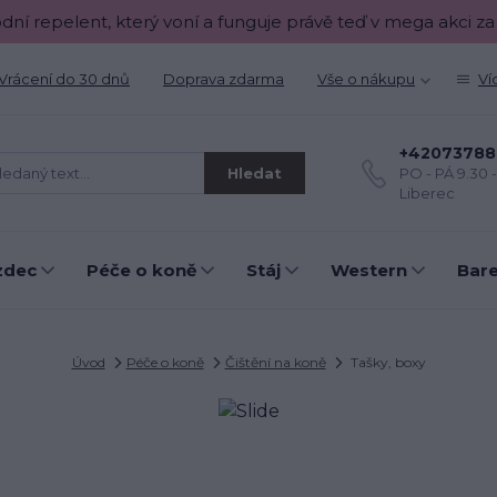
odní repelent, který voní a funguje právě teď v mega akci za
Vrácení do 30 dnů
Doprava zdarma
Vše o nákupu
Ví
+42073788
Hledat
PO - PÁ 9.30 
Liberec
zdec
Péče o koně
Stáj
Western
Bar
Úvod
Péče o koně
Čištění na koně
Tašky, boxy