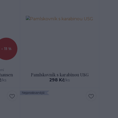
- 11 %
ení
dhausen
Pamlskovník s karabinou USG
č
298 Kč
/
ks
/
ks
Nejprodávanější