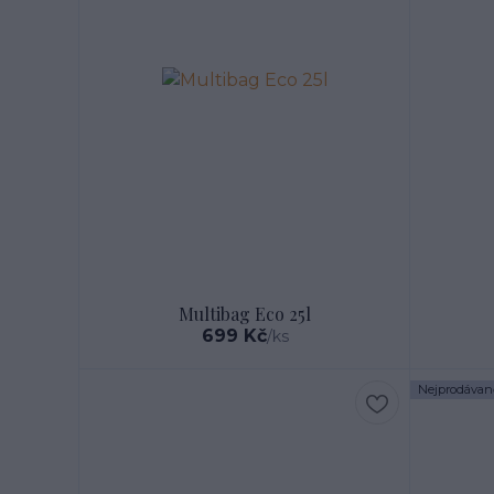
Multibag Eco 25l
699 Kč
/
ks
Nejprodávaně