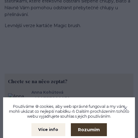
štětinkami, které efektivně odstraní slepené chlupy, bláto a
hlavně Vám pomohou odstranit přebytečné chlupy u
přelínávání.
Levnější verze kartáče Magic brush.
Chcete se na něco zeptat?
Anna Kohútová
+420737880039
PO - PÁ 9.30 - 17.30 Vrchlického 338/3 Liberec
Používáme 🍪 cookies, aby web správně fungoval a my vám
objednavky@cleverhorse.cz
mohli ukázat co nejlepší
nabídku
🐴 Dalším procházením tohoto
webu vyjadřujete souhlas s jejich používáním.
Rozumím
Více info
Zboží zařazeno v kategoriích