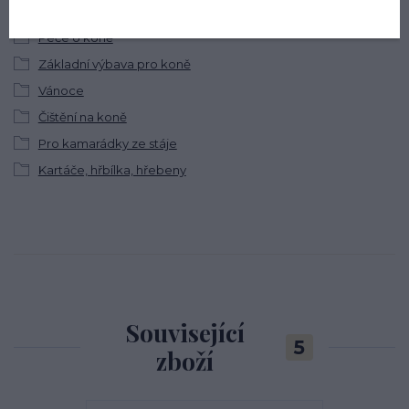
Péče o koně
Základní výbava pro koně
Vánoce
Čištění na koně
Pro kamarádky ze stáje
Kartáče, hřbílka, hřebeny
Související
5
zboží