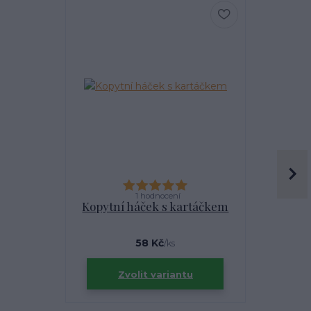
1 hodnocení
Kopytní háček s kartáčkem
Gumo
58 Kč
/
ks
Zvolit variantu
Zv