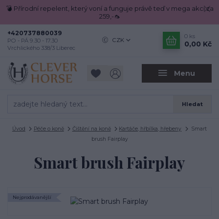
💣 Přírodní repelent, který voní a funguje právě teď v mega akci za
259,-🦟
+420737880039
0
ks
CZK
PO - PÁ 9.30 - 17.30
0,00 Kč
Vrchlického 338/3 Liberec
Menu
Hledat
Úvod
Péče o koně
Čištění na koně
Kartáče, hřbílka, hřebeny
Smart
brush Fairplay
Smart brush Fairplay
Nejprodávanější