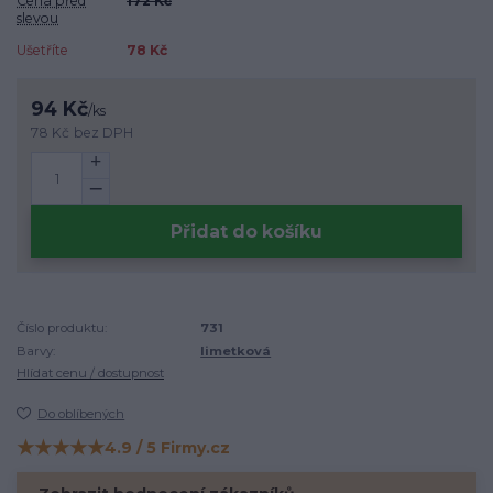
Cena před
172 Kč
slevou
Ušetříte
78 Kč
94 Kč
/
ks
78 Kč
bez DPH
Přidat do košíku
Číslo produktu:
731
Barvy:
limetková
Hlídat cenu / dostupnost
Do oblíbených
★★★★★
4.9 / 5 Firmy.cz
Hodnocení na Firmy.cz