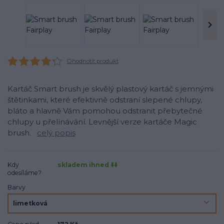
Ohodnotit produkt
Kartáč Smart brush je skvělý plastový kartáč s jemnými
štětinkami, které efektivně odstraní slepené chlupy,
bláto a hlavně Vám pomohou odstranit přebytečné
chlupy u přelínávání. Levnější verze kartáče Magic
brush.
celý popis
Kdy
skladem ihned ⬇️⬇️
odesíláme?
Barvy